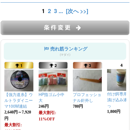
1
2
3
...
[次へ >>]
条件変更
売れ筋ランキング
(マダイ)
4
1
2
3
付け餌専用
【強力道糸】ウ
HP指ゴム小中
プロフェッショ
漬け込み液
ルトラダイニー
大
ナル針外し
っ
マ100M連結
246円
780円
1,800円
2,640円～7,920
最大割引:
円
11%OFF
最大割引: