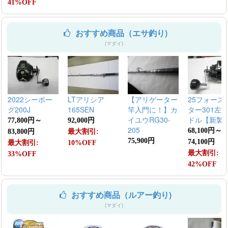
41%OFF
おすすめ商品（エサ釣り)
(マダイ)
2022シーボー
LTアリシア
【アリゲーター
25フォース
グ200J
165SEN
竿入門に！】カ
ター301左
イユウRG30-
ドル【新製
77,800円～
92,000円
205
68,100円～
83,800円
最大割引:
75,900円
74,100円
最大割引:
10%OFF
最大割引:
33%OFF
42%OFF
おすすめ商品（ルアー釣り)
(マダイ)