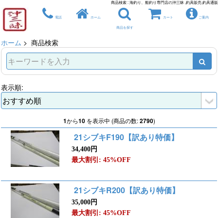
商品検索 : 海釣り、船釣り専門店の沖三昧 ,釣具販売,釣具通販
電話
ホーム
カート
ご案内
商品を探す
ホーム
> 商品検索
表示順:
1
から
10
を表示中 (商品の数:
2790
)
21シブキF190【訳あり特価】
34,400円
最大割引: 45%OFF
21シブキR200【訳あり特価】
35,000円
最大割引: 45%OFF