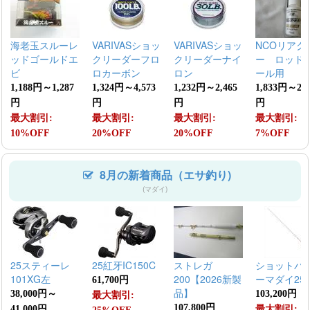
海老玉スルーレ
VARIVASショッ
VARIVASショッ
NCOリアク
ッドゴールドエ
クリーダーフロ
クリーダーナイ
ー ロッド
ビ
ロカーボン
ロン
ール用
1,188円～1,287
1,324円～4,573
1,232円～2,465
1,833円～2,8
円
円
円
円
最大割引:
最大割引:
最大割引:
最大割引:
10%OFF
20%OFF
20%OFF
7%OFF
8月の新着商品（エサ釣り)
(マダイ)
25スティーレ
25紅牙IC150C
ストレガ
ショットバ
101XG左
200【2026新製
ーマダイ25
61,700円
品】
38,000円～
103,200円
最大割引:
107,800円
41,000円
最大割引: