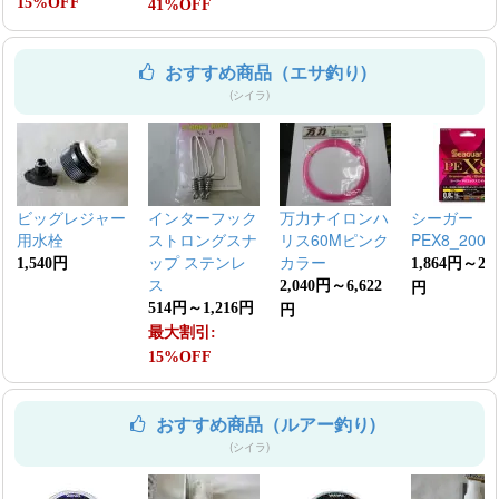
15%OFF
41%OFF
おすすめ商品（エサ釣り)
(シイラ)
ビッグレジャー
インターフック
万力ナイロンハ
シーガー
用水栓
ストロングスナ
リス60Mピンク
PEX8_200m
ップ ステンレ
カラー
1,540円
1,864円～2,0
ス
2,040円～6,622
円
514円～1,216円
円
最大割引:
15%OFF
おすすめ商品（ルアー釣り)
(シイラ)