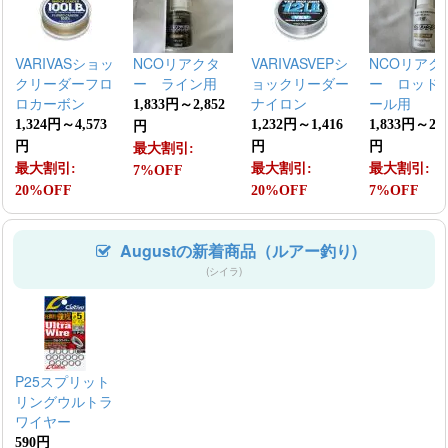
VARIVASショッ
NCOリアクタ
VARIVASVEPシ
NCOリアク
クリーダーフロ
ー ライン用
ョックリーダー
ー ロッド
ロカーボン
ナイロン
ール用
1,833円～2,852
1,324円～4,573
1,232円～1,416
1,833円～2,8
円
円
円
円
最大割引:
最大割引:
最大割引:
最大割引:
7%OFF
20%OFF
20%OFF
7%OFF
Augustの新着商品（ルアー釣り)
(シイラ)
P25スプリット
リングウルトラ
ワイヤー
590円