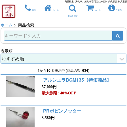
商品検索 : 海釣り、船釣り専門店の沖三昧 ,釣具販売,釣具通販
電話
ホーム
カート
ご案内
商品を探す
ホーム
> 商品検索
表示順:
1
から
10
を表示中 (商品の数:
634
)
アルシエラBGM135【特価商品】
57,000円
最大割引: 40%OFF
PRボビンノッター
3,580円