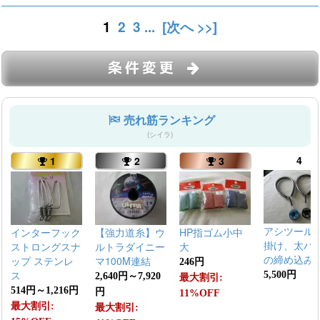
1
2
3
...
[次へ >>]
条件変更
売れ筋ランキング
(シイラ)
4
1
2
3
アシツール 
インターフック
【強力道糸】ウ
HP指ゴム小中
掛け、太ハ
ストロングスナ
ルトラダイニー
大
の締め込み
ップ ステンレ
マ100M連結
246円
ス
5,500円
2,640円～7,920
最大割引:
514円～1,216円
円
11%OFF
最大割引:
最大割引: