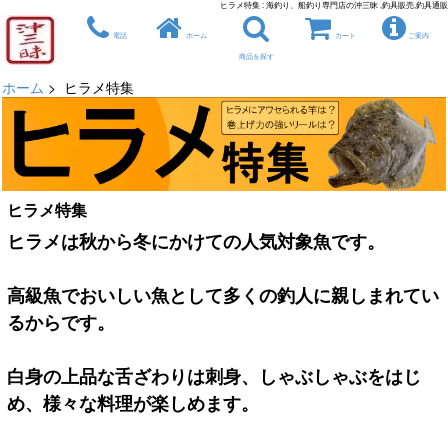
ヒラメ特集 : 海釣り、船釣り専門店の沖三昧 ,釣具販売,釣具通販
電話
ホーム
カート
ご案内
商品を探す
ホーム
> ヒラメ特集
ヒラメ特集
ヒラメは秋から冬にかけての人気対象魚です。
高級魚でおいしい魚として多くの釣人に親しまれてい
るからです。
白身の上品な舌ざわりは刺身、しゃぶしゃぶをはじ
め、様々な料理が楽しめます。