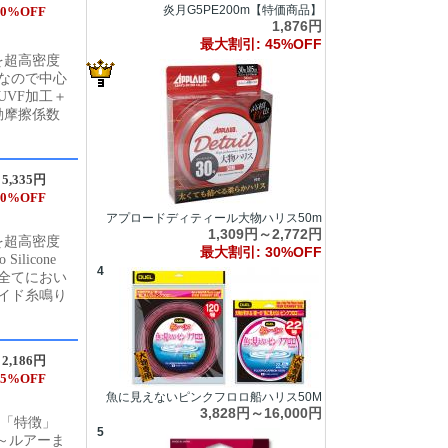
炎月G5PE200m【特価商品】
0%OFF
1,876円
最大割引: 45%OFF
を超高密度
ちなので中心
UVF加工＋
 動摩擦係数
5,335円
0%OFF
アプロードディティール大物ハリス50m
1,309円～2,772円
を超高密度
最大割引: 30%OFF
licone
4
全てにおい
ガイド糸鳴り
2,186円
5%OFF
魚に見えないピンクフロロ船ハリス50M
3,828円～16,000円
 「特徴」
5
餌～ルアーま