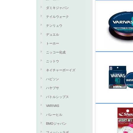
ダミキジャパン
テイルウォーク
テンリュウ
デュエル
トーホー
ニッコー化成
ニットウ
ネイチャーボーイズ
ハピソン
ハヤブサ
バトルシップス
VARIVAS
バレーヒル
BMOジャパン
フィッシュラボ