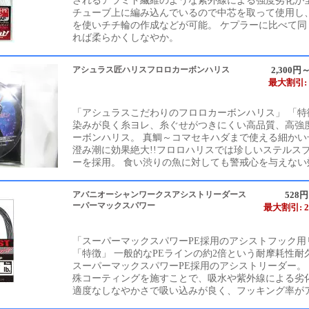
されるアラミド繊維のような紫外線による強度劣化が
チューブ上に編み込んでいるので中芯を取って使用し
を使いチチ輪の作成などが可能。 ケプラーに比べて同
れば柔らかくしなやか。
アシュラス匠ハリスフロロカーボンハリス
2,300円～
最大割引: 
「アシュラスこだわりのフロロカーボンハリス」 「特
染みが良く糸ヨレ、糸ぐせがつきにくい高品質、高強
ーボンハリス。 真鯛～コマセキハダまで使える細かい
澄み潮に効果絶大!!フロロハリスでは珍しいステルス
ーを採用。 食い渋りの魚に対しても警戒心を与えない効
アバニオーシャンワークスアシストリーダース
528
ーパーマックスパワー
最大割引: 2
「スーパーマックスパワーPE採用のアシストフック用
「特徴」 一般的なPEラインの約2倍という耐摩耗性耐
スーパーマックスパワーPE採用のアシストリーダー。
殊コーティングを施すことで、吸水や紫外線による劣
適度なしなやかさで吸い込みが良く、フッキング率がアッ