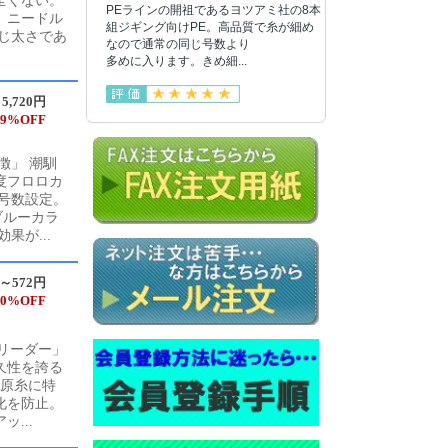
全くない。
PEラインの開祖であるヨツアミ社の8本
、ニードル
組ジギング向けPE。高品質で糸が細め
じ太さであ
なので通常の同じ号数より
多めに入ります。きめ細...
5,720円
9%OFF
徴」 潮馴
度フロロカ
号数設定。
ブルーカラ
果が...
円～572円
0%OFF
リーダー」
久性を誇る
 原糸に特
化を防止。
...