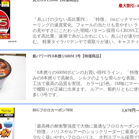
炎月G5PE200m【特価商品】
最大割引: 4
「糸ふけの少ない高比重PE」 「特徴」 1mピッチマ
ーリングの速度変化、フォールの当たりも見やすい ラ
の見やすさにこだわった明暗パターン採用 G-CROSS
出す高比重。速潮で糸がふかれにくい。糸ふけが速や
む。 軽量タイラバ/テンヤで底取りが速い。キャスティ.
船パワーPE8本撚り600M 3号【特価商品】
「8本撚りの600Mボビンのお買い得PEライン」 「特徴
みの8本撚りで高耐久。シルクのような滑らかな表面。
工法で最高の品質を実現。 カラーは5色。1M毎にマー
で棚取りが正確に出来ます。 ルアー、船釣りともに使
多い3号です。
BIGフロロカーボン70M
1,670円～
「最高峰の耐衝撃強度で大物に最適なフロロカーボン
「特徴」 ハリスやルアーのショックリーダーに最適な
少なく扱いやすいフロロハリス。 大判スプール採用で