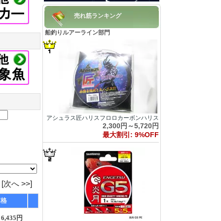
売れ筋ランキング
船釣りルアーライン部門
アシュラス匠ハリスフロロカーボンハリス
2,300円～5,720円
最大割引: 9%OFF
[次へ >>]
価格
6,435円