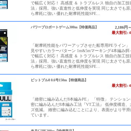
で幅広く対応！ 高感度 ＆ トラブルレス 独自の加工技
法」採用。強い直進性と低伸度を実現 同じ太さでも原
ら摩耗に強い 優れた耐摩耗性能SPE...
パワープロボートゲーム300m【特価商品】
2,186円～
最大割引: 4
「耐摩耗性能をパワーアップさせた船専用PEライン」
見やすいカラーパターン 1m&5mマーキング4本編み
で幅広く対応！ 高感度 ＆ トラブルレス 独自の加工技
法」採用。強い直進性と低伸度を実現 同じ太さでも原
ら摩耗に強い 優れた耐摩耗性能SPE...
ピットブル8 0.6号150m【特価商品】
最大割引: 4
「緻密に編み込んだ8本編みPE」 「特徴」 テンショ
密に編み込んだ8本編み工法『VT工法』 低伸度構造、
ズ低減。 緻密に編み込むことにより、表面がより平滑
ています。