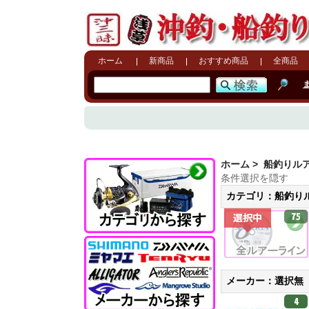
ホーム
新商品
おすすめ商品
全商品
ホーム
> 船釣りル
条件選択を隠す
カテゴリ：船釣り
75
選択中
メーカー：選択無
4