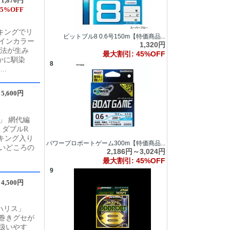
1,876円
5%OFF
ーキングでリ
ピットブル8 0.6号150m【特価商品...
インカラー
1,320円
工法が生み
最大割引: 45%OFF
かに馴染
8
..
5,600円
」 網代編
 ダブルR
キング入り
パワープロボートゲーム300m【特価商品...
いどころの
2,186円～3,024円
最大割引: 45%OFF
9
4,500円
ハリス」
巻きグセが
扱いやす