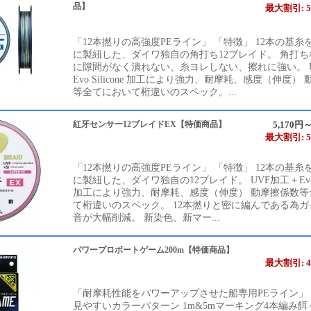
品】
最大割引: 5
「12本撚りの高強度PEライン」 「特徴」 12本の基糸
に製紐した、ダイワ独自の角打ち12ブレイド。 角打
に隙間がなく潰れない、糸ヨレしない、擦れに強い。 
Evo Silicone 加工により強力、耐摩耗、感度（伸度）
等全てにおいて桁違いのスペック。...
紅牙センサー12ブレイドEX【特価商品】
5,170円～
最大割引: 5
「12本撚りの高強度PEライン」 「特徴」 12本の基糸
に製紐した、ダイワ独自の12ブレイド。 UVF加工＋Evo Si
加工により強力、耐摩耗、感度（伸度） 動摩擦係数等
て桁違いのスペック。 12本撚りと密に編んである為
音が大幅削減。 新染色、新マー...
パワープロボートゲーム200m【特価商品】
最大割引: 4
「耐摩耗性能をパワーアップさせた船専用PEライン」
見やすいカラーパターン 1m&5mマーキング4本編み