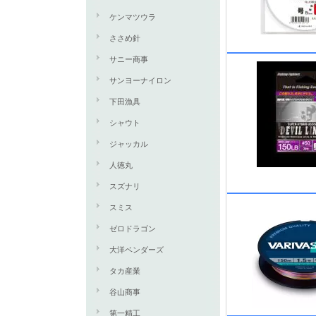
ケンマツウラ
ささめ針
サニー商事
サンヨーナイロン
下田漁具
シャウト
ジャッカル
人徳丸
スズナリ
スミス
ゼロドラゴン
大洋ベンダーズ
タカ産業
谷山商事
第一精工