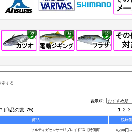
39
12
35
検索する
表示順:
 (商品の数:
75
)
1
2
3
商品
税込
ソルティガセンサー12ブレイドEX【特価商
4,290円～