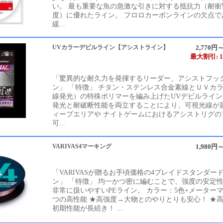
い。 最も重要な魚の急激な引きに対する抵抗力（耐衝
度）に優れたライン。 フロロカーボンラインの欠点で
緩...
UVカラーデビルライン【アシストライン】
2,770円～
最大割引: 1
「驚異的な耐久力を発揮するリーダー、アシストフッ
ン」 「特徴」 チタン・ステンレス合金素線とＵＶカ
線発光）の特殊ポリマーを編み上げたUVデビルライン
発光と耐破断性能を両立することにより、可視光線が
ィープエリアや ナイトゲームにおけるアシストリグの
可...
VARIVAS4マーキング
1,980円～
「VARIVASが贈るお手頃価格の4ブレイドスタンダード
ン」 「特徴」 均一かつ密に編むことで、強度の安定
非常に扱いやすいPEライン。 カラー：5色+メーターマ
つの高性能 ★高強度→大物とのやりとりも安心！ ★
初期性能が長続き！ ...