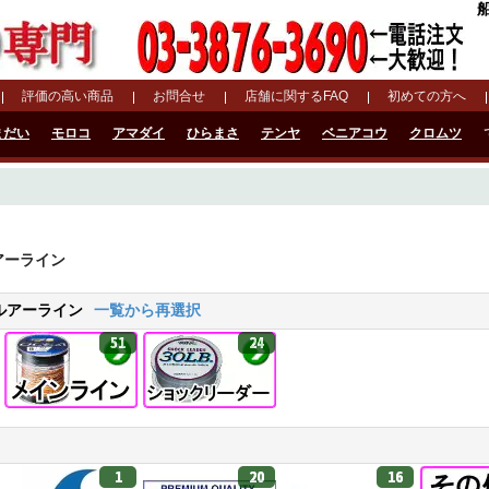
評価の高い商品
お問合せ
店舗に関するFAQ
初めての方へ
まだい
モロコ
アマダイ
ひらまさ
テンヤ
ベニアコウ
クロムツ
アーライン
ルアーライン
一覧から再選択
51
24
1
20
16