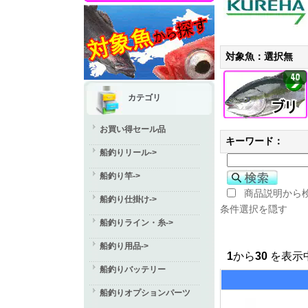
対象魚：選択無
40
カテゴリ
お買い得セール品
キーワード：
船釣りリール->
船釣り竿->
商品説明から
船釣り仕掛け->
条件選択を隠す
船釣りライン・糸->
船釣り用品->
1
から
30
を表示中
船釣りバッテリー
船釣りオプションパーツ