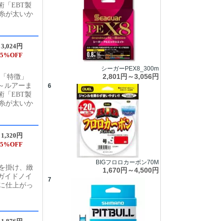
術「EBT製
糸が太いか
3,024円
5%OFF
シーガーPEX8_300m
2,801円～3,056円
 「特徴」
餌～ルアーま
6
術「EBT製
糸が太いか
1,320円
5%OFF
BIGフロロカーボン70M
ンを掛け、緻
1,670円～4,500円
ガイドノイ
7
に仕上がっ