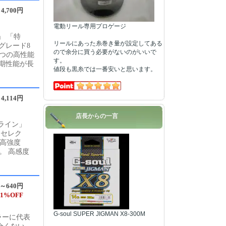
4,700円
電動リール専用プロゲージ
」 「特
リールにあった糸巻き量が設定してある
グレード8
ので余分に買う必要がないのがいいで
3つの高性能
す。
期性能が長
値段も黒糸では一番安いと思います。
4,114円
店長からの一言
Eライン」
にセレク
 高強度
。 高感度
円～640円
1%OFF
G-soul SUPER JIGMAN X8-300M
ラーに代表