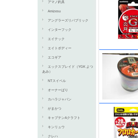
アマノ釣具
Amizesu
アングラーズリパブリック
インターフック
エイテック
エイトボディー
エコギア
エックスブレイド（YGK よつ
あみ）
NTスイベル
オーナーばり
カハラジャパン
がまかつ
キャプテンAクラフト
キンリュウ
クレハ