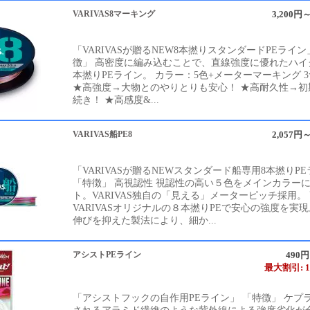
VARIVAS8マーキング
3,200円～
「VARIVASが贈るNEW8本撚りスタンダードPEライン
徴」 高密度に編み込むことで、直線強度に優れたハイ
本撚りPEライン。 カラー：5色+メーターマーキング 
★高強度→大物とのやりとりも安心！ ★高耐久性→初
続き！ ★高感度&...
VARIVAS船PE8
2,057円～
「VARIVASが贈るNEWスタンダード船専用8本撚りP
「特徴」 高視認性 視認性の高い５色をメインカラー
ト。VARIVAS独自の「見える」メーターピッチ採用。
VARIVASオリジナルの８本撚りPEで安心の強度を実現
伸びを抑えた製法により、細か...
アシストPEライン
490
最大割引: 1
「アシストフックの自作用PEライン」 「特徴」 ケプ