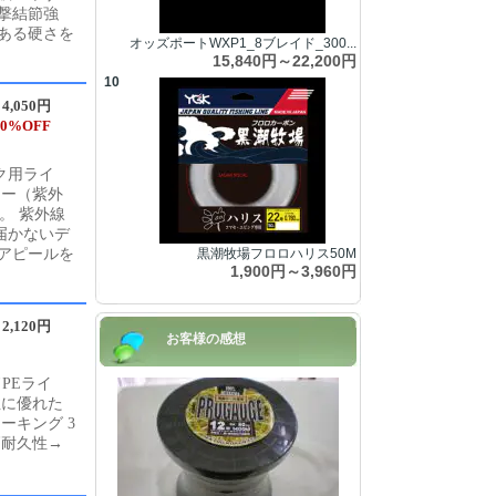
撃結節強
ある硬さを
オッズポートWXP1_8ブレイド_300...
15,840円～22,200円
10
4,050円
0%OFF
ク用ライ
ラー（紫外
。 紫外線
届かないデ
アピールを
黒潮牧場フロロハリス50M
1,900円～3,960円
2,120円
お客様の感想
PEライ
性に優れた
ーキング 3
高耐久性→