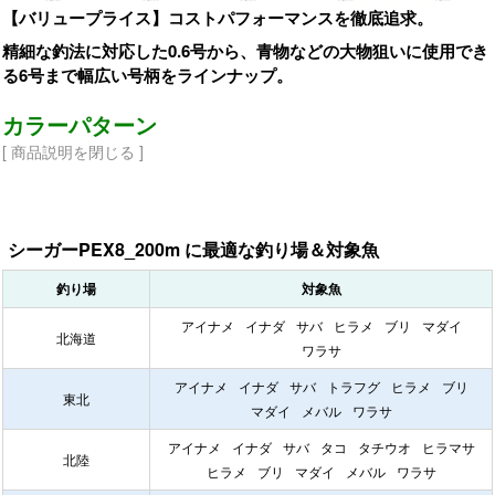
【バリュープライス】コストパフォーマンスを徹底追求。
精細な釣法に対応した0.6号から、青物などの大物狙いに使用でき
る6号まで幅広い号柄をラインナップ。
カラーパターン
[ 商品説明を閉じる ]
シーガーPEX8_200m に最適な釣り場＆対象魚
釣り場
対象魚
アイナメ
イナダ
サバ
ヒラメ
ブリ
マダイ
北海道
ワラサ
アイナメ
イナダ
サバ
トラフグ
ヒラメ
ブリ
東北
マダイ
メバル
ワラサ
アイナメ
イナダ
サバ
タコ
タチウオ
ヒラマサ
北陸
ヒラメ
ブリ
マダイ
メバル
ワラサ