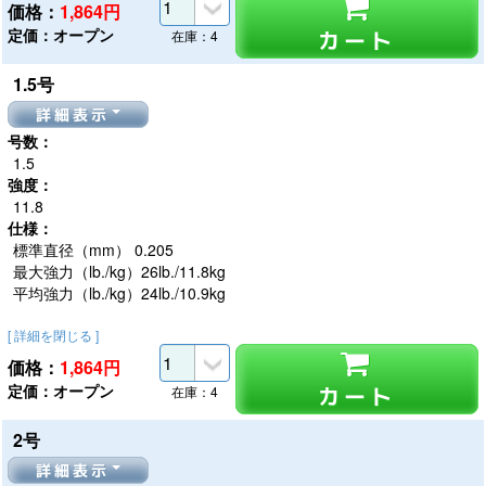
価格：
1,864
円
定価：オープン
カート
在庫：4
1.5号
詳細表示
号数：
1.5
強度：
11.8
仕様：
標準直径（mm） 0.205
最大強力（lb./kg）26lb./11.8kg
平均強力（lb./kg）24lb./10.9kg
[ 詳細を閉じる ]
価格：
1,864
円
定価：オープン
カート
在庫：4
2号
詳細表示