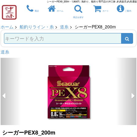
シーガーPEX8_200m - 1,864円 : 海釣り、船釣り専門店の沖三昧 ,釣具販売,釣具通販
電話
ホーム
カート
ご案内
商品を探す
ホーム
>
船釣りライン・糸
>
道糸
> シーガーPEX8_200m
道糸
シーガーPEX8_200m