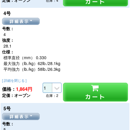
定価：オープン
カート
在庫：4
4号
詳細表示
号数：
4
強度：
28.1
仕様：
標準直径（mm） 0.330
最大強力（lb./kg）62lb./28.1kg
平均強力（lb./kg）58lb./26.3kg
[ 詳細を閉じる ]
価格：
1,864
円
定価：オープン
カート
在庫：2
5号
詳細表示
号数：
5