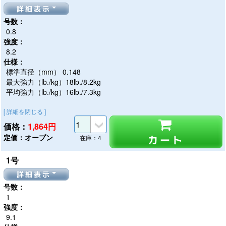
詳細表示
号数：
0.8
強度：
8.2
仕様：
標準直径（mm） 0.148
最大強力（lb./kg）18lb./8.2kg
平均強力（lb./kg）16lb./7.3kg
[ 詳細を閉じる ]
価格：
1,864
円
定価：オープン
カート
在庫：4
1号
詳細表示
号数：
1
強度：
9.1