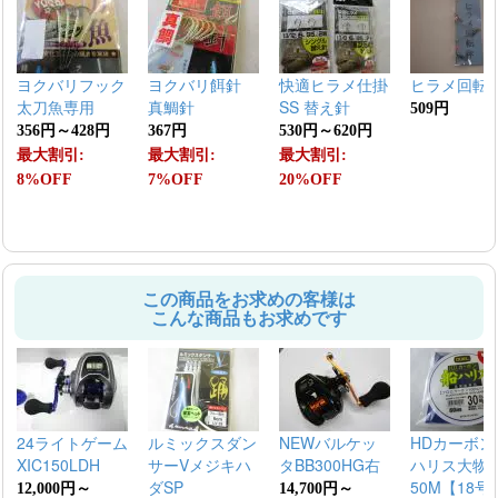
ヨクバリフック
ヨクバリ餌針
快適ヒラメ仕掛
ヒラメ回転
太刀魚専用
真鯛針
SS 替え針
509円
356円～428円
367円
530円～620円
最大割引:
最大割引:
最大割引:
8%OFF
7%OFF
20%OFF
この商品をお求めの客様は
こんな商品もお求めです
24ライトゲーム
ルミックスダン
NEWバルケッ
HDカーボン
XIC150LDH
サーVメジキハ
タBB300HG右
ハリス大物
ダSP
50M【18号
12,000円～
14,700円～