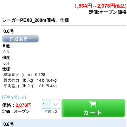
1,864円～2,078円
(税込)
定価:オープン価格
シーガーPEX8_200m価格、仕様
0.6号
詳細表示
号数：
0.6
強度：
6.4
仕様：
標準直径（mm） 0.128
最大強力（lb./kg）14lb./6.4kg
平均強力（lb./kg）12lb./5.4kg
[ 詳細を閉じる ]
価格：
2,078
円
定価：オープン
カート
在庫：2
0.8号