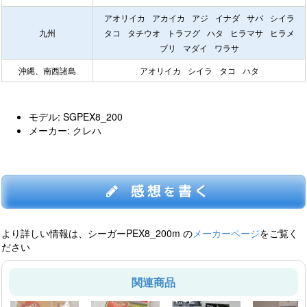
アオリイカ
アカイカ
アジ
イナダ
サバ
シイラ
九州
タコ
タチウオ
トラフグ
ハタ
ヒラマサ
ヒラメ
ブリ
マダイ
ワラサ
沖縄、南西諸島
アオリイカ
シイラ
タコ
ハタ
モデル: SGPEX8_200
メーカー: クレハ
感想
書く
を
より詳しい情報は、シーガーPEX8_200m の
メーカーページ
をご覧く
ださい
関連商品