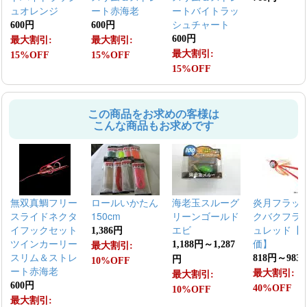
ュオレンジ
ート赤海老
ートバイトラッ
シュチャート
600円
600円
600円
最大割引:
最大割引:
最大割引:
15%OFF
15%OFF
15%OFF
この商品をお求めの客様は
こんな商品もお求めです
無双真鯛フリー
ロールいかたん
海老玉スルーグ
炎月フラッ
スライドネクタ
150cm
リーンゴールド
クバクフラ
イフックセット
エビ
ュレッド【
1,386円
ツインカーリー
価】
1,188円～1,287
最大割引:
スリム＆ストレ
818円～983
円
10%OFF
ート赤海老
最大割引:
最大割引:
600円
40%OFF
10%OFF
最大割引: