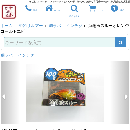
海老玉スルーオレンジゴールドエビ - 1,188円 : 海釣り、船釣り専門店の沖三昧 ,釣具販売,釣具通販
電話
ホーム
カート
ご案内
商品を探す
ホーム
>
船釣りルアー
>
鯛ラバ インチク
> 海老玉スルーオレンジ
ゴールドエビ
鯛ラバ インチク