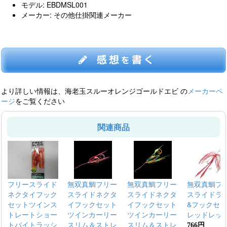
モデル: EBDMSL001
メーカー: その他仕掛関連メーカー
感想
書く
を
より詳しい情報は、海老玉スルーオレンジゴールドエビ の
メーカーペ
ージ
をご覧ください
関連商品
フリースライド
無双真鯛フリー
無双真鯛フリー
無双真鯛フ
ネクタイフック
スライドネクタ
スライドネクタ
スライドラ
セットツインス
イフックセット
イフックセット
&フックセ
トレートショー
ツインカーリー
ツインカーリー
レッドレッ
トバイトラッシ
スリム＆ストレ
スリム＆ストレ
766円