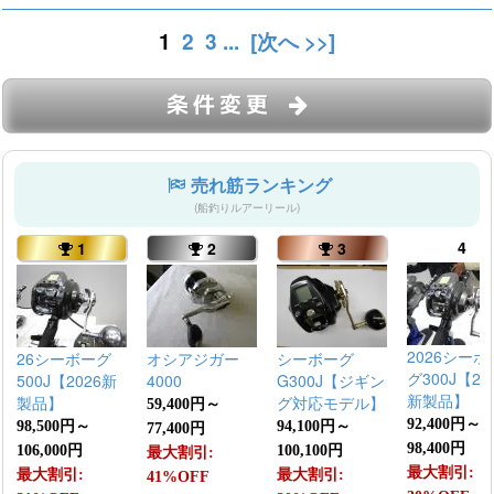
1
2
3
...
[次へ >>]
条件変更
売れ筋ランキング
(船釣りルアーリール)
4
1
2
3
2026シーボ
26シーボーグ
オシアジガー
シーボーグ
グ300J【20
500J【2026新
4000
G300J【ジギン
新製品】
製品】
グ対応モデル】
59,400円～
92,400円～
98,500円～
94,100円～
77,400円
98,400円
106,000円
100,100円
最大割引:
最大割引:
最大割引:
最大割引:
41%OFF