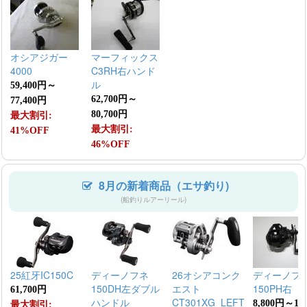
オシアジガー
マーフィックス
4000
C3RH右ハンド
ル
59,400円～
62,700円～
77,400円
80,700円
最大割引:
最大割引:
41%OFF
46%OFF
8月の新着商品（エサ釣り)
(船釣りルアーリール)
25紅牙IC150C
ディーノフネ
26オシアコンク
ディーノフ
150DH左ダブル
エスト
150PH右
61,700円
ハンドル
CT301XG_LEFT
8,800円～11,
最大割引: