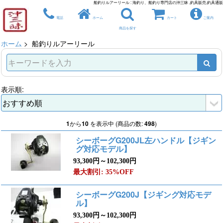
船釣りルアーリール : 海釣り、船釣り専門店の沖三昧 ,釣具販売,釣具通販
電話
ホーム
カート
ご案内
商品を探す
ホーム
> 船釣りルアーリール
表示順:
1
から
10
を表示中 (商品の数:
498
)
シーボーグG200JL左ハンドル【ジギン
グ対応モデル】
93,300円～102,300円
最大割引: 35%OFF
シーボーグG200J【ジギング対応モデ
ル】
93,300円～102,300円