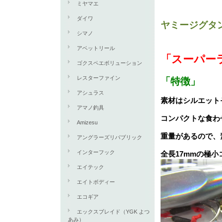
ミヤマエ
ダイワ
ヤミージグタ
シマノ
アベットリール
「スーパー
ゴクスペエボリューション
レスターファイン
「特徴」
アシュラス
素材はシルエット
アマノ釣具
コンパクトな食わ
Amizesu
重量があるので、
アングラーズリパブリック
インターフック
全長17mmの極小
エイテック
エイトボディー
エコギア
エックスブレイド（YGK よつ
あみ）