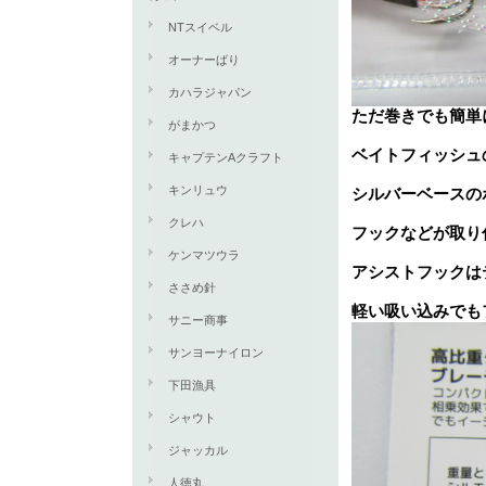
NTスイベル
オーナーばり
カハラジャパン
ただ巻きでも簡単
がまかつ
ベイトフィッシュ
キャプテンAクラフト
キンリュウ
シルバーベースの
クレハ
フックなどが取り
ケンマツウラ
アシストフックは
ささめ針
軽い吸い込みでも
サニー商事
サンヨーナイロン
下田漁具
シャウト
ジャッカル
人徳丸