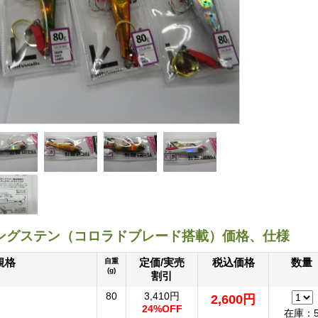
ングステン（コロラドブレード搭載）価格、仕様
規格
定価/実売
税込価格
数量
自重
(g)
割引
80
3,410円
2,600円
24%OFF
在庫：