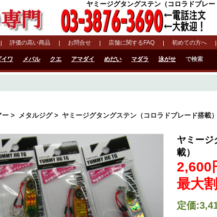
ヤミージグタングステン（コロラドブレード搭載
評価の高い商品
お問合せ
店舗に関するFAQ
初めての方へ
ダイワ
メバル
クエ
アマダイ
めだい
マダラ
泳がせ
で検索
アー
>
メタルジグ
> ヤミージグタングステン（コロラドブレード搭載
ヤミージ
載）
2,60
最大割
定価:3,4