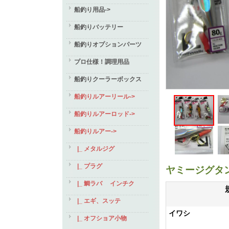
船釣り用品->
船釣りバッテリー
船釣りオプションパーツ
プロ仕様！調理用品
船釣りクーラーボックス
船釣りルアーリール->
船釣りルアーロッド->
船釣りルアー
->
|_ メタルジグ
|_ プラグ
ヤミージグタ
|_ 鯛ラバ インチク
|_ エギ、スッテ
イワシ
|_ オフショア小物