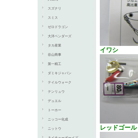
スズナリ
スミス
ゼロドラゴン
大洋ベンダーズ
タカ産業
イワシ
谷山商事
第一精工
ダミキジャパン
テイルウォーク
テンリュウ
デュエル
トーホー
ニッコー化成
レッドゴール
ニットウ
ネイチャーボーイズ