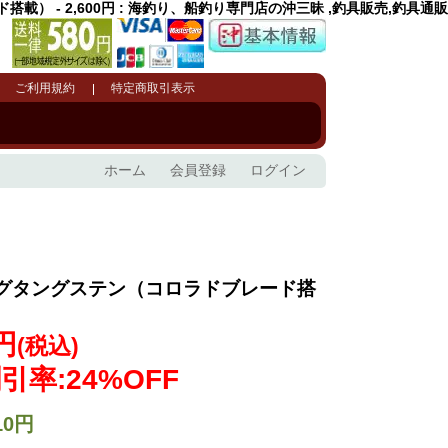
） - 2,600円 : 海釣り、船釣り専門店の沖三昧 ,釣具販売,釣具通販
ご利用規約
特定商取引表示
ホーム
会員登録
ログイン
）
グタングステン（コロラドブレード搭
0円
(税込)
引率:24%OFF
10円