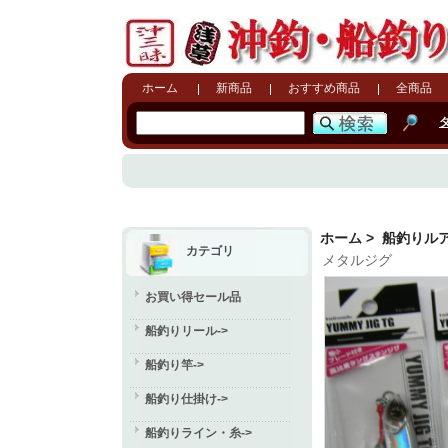
ホーム
新商品
おすすめ商品
全商品
ホーム
>
船釣りル
カテゴリ
メタルジグ
お買い得セール品
船釣りリール->
船釣り竿->
船釣り仕掛け->
船釣りライン・糸->