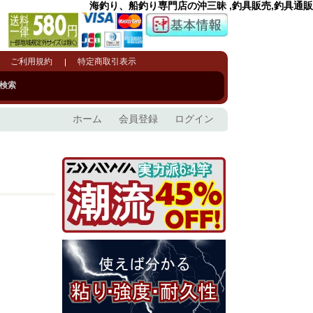
海釣り、船釣り専門店の沖三昧 ,釣具販売,釣具通販
ご利用規約
特定商取引表示
検索
ホーム
会員登録
ログイン