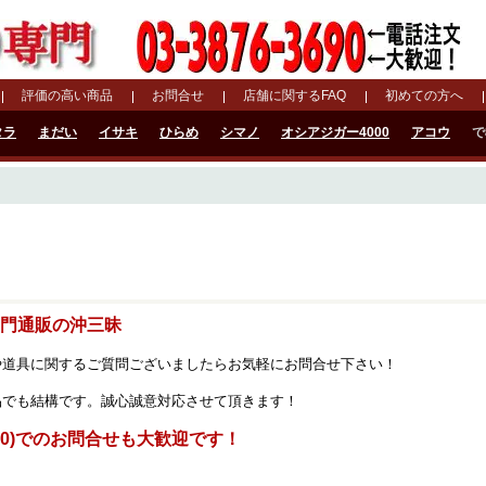
評価の高い商品
お問合せ
店舗に関するFAQ
初めての方へ
タラ
まだい
イサキ
ひらめ
シマノ
オシアジガー4000
アコウ
で
門通販の沖三昧
や道具に関するご質問ございましたらお気軽にお問合せ下さい！
品でも結構です。誠心誠意対応させて頂きます！
-3690)でのお問合せも大歓迎です！