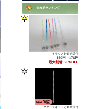
売れ筋ランキング
キラッと針直結環付
150円～176円
最大割引: 20%OFF
タグラスキラッと直結環付