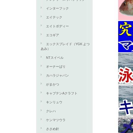
インターフック
エイテック
エイトボディー
エコギア
エックスブレイド（YGK よつ
あみ）
NTスイベル
オーナーばり
カハラジャパン
がまかつ
キャプテンAクラフト
キンリュウ
クレハ
ケンマツウラ
ささめ針