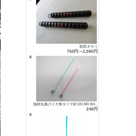
鉄筋オモリ
750円～2,090円
8
漁師丸曲げイカ角ダイヤ針18CM0.9m...
246円
9