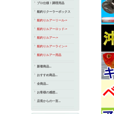
プロ仕様！調理用品
船釣りクーラーボックス
船釣りルアーリール->
船釣りルアーロッド->
船釣りルアー->
船釣りルアーライン->
船釣りルアー用品
新着商品...
おすすめ商品...
全商品...
お客様の感想...
店長からの一言...