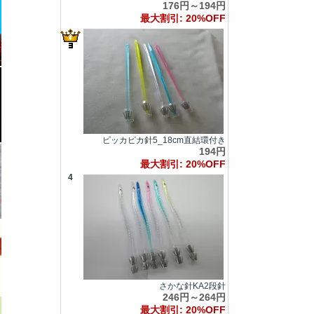
176円～194円
最大割引: 20%OFF
ピッカピカ針5_18cm直結環付き
194円
最大割引: 20%OFF
4
さかな針KA2段針
246円～264円
最大割引: 20%OFF