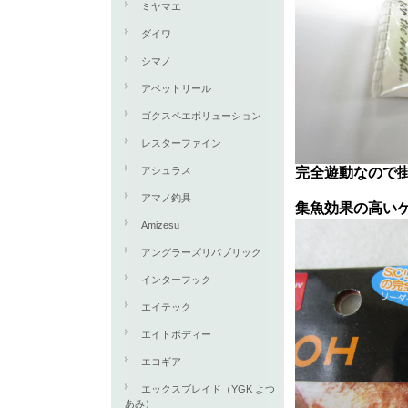
ミヤマエ
ダイワ
シマノ
アベットリール
ゴクスペエボリューション
レスターファイン
アシュラス
完全遊動なので
アマノ釣具
集魚効果の高い
Amizesu
アングラーズリパブリック
インターフック
エイテック
エイトボディー
エコギア
エックスブレイド（YGK よつ
あみ）