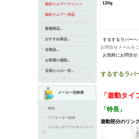
120g
船釣りルアーライン->
船釣りルアー用品
新着商品...
おすすめ商品...
するするラバーヘ
お問合せメールを
全商品...
お気軽にお問合せ
お客様の感想...
店長からの一言...
するするラバ
メーカー別検索
「遊動タイ
「特長」
剛樹
アリゲーター技研
遊動部分のリング
ストロングファイタージャパ
ン