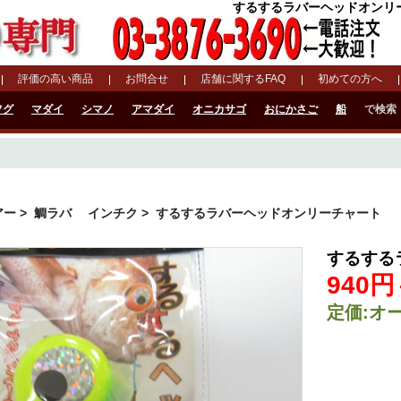
するするラバーヘッドオンリーチ
評価の高い商品
お問合せ
店舗に関するFAQ
初めての方へ
フグ
マダイ
シマノ
アマダイ
オニカサゴ
おにかさご
船
で検索
アー
>
鯛ラバ インチク
> するするラバーヘッドオンリーチャート
するする
940円
定価:オ