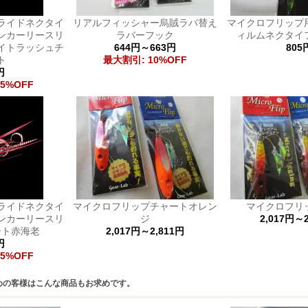
ライドネクタイ
リアルフィッシャー烏賊ラバ替え
マイクロフリップ
ンカーリースリ
ラバーフック
ィルムネクタイ
イトラッシュチ
644円～663円
805
ト
最大割引: 10%OFF
円
5%OFF
ライドネクタイ
マイクロフリップチャートオレン
マイクロフリ
ンカーリースリ
ジ
2,017円～2
ート赤海老
2,017円～2,811円
円
5%OFF
めの客様はこんな商品もお求めです。