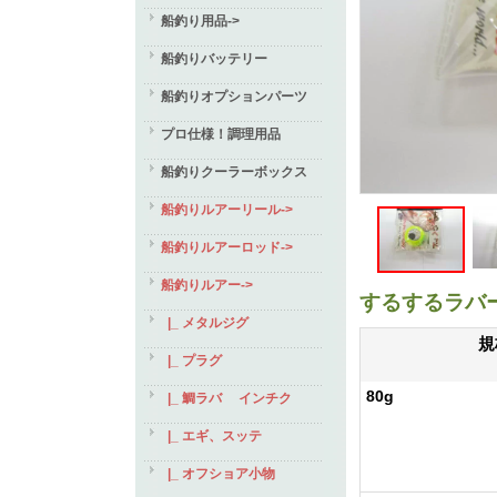
船釣り用品->
船釣りバッテリー
船釣りオプションパーツ
プロ仕様！調理用品
船釣りクーラーボックス
船釣りルアーリール->
船釣りルアーロッド->
船釣りルアー
->
するするラバ
|_ メタルジグ
規
|_ プラグ
80g
|_ 鯛ラバ インチク
|_ エギ、スッテ
|_ オフショア小物