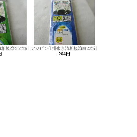
湾相模湾金2本針
アジビシ仕掛東京湾相模湾白2本針
円
264円