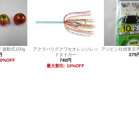
遊動式150g
アクラバリグクワセオレンジレッ
アジビシ仕掛東京
円
ドタイガー
275
0%OFF
740円
最大割引: 10%OFF