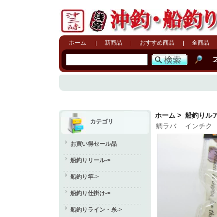
ホーム
新商品
おすすめ商品
全商品
ホーム
>
船釣りル
カテゴリ
鯛ラバ インチク
お買い得セール品
船釣りリール->
船釣り竿->
船釣り仕掛け->
船釣りライン・糸->