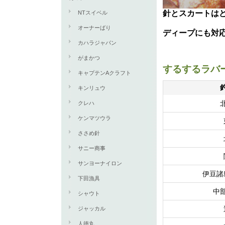
針とスカートは
NTスイベル
オーナーばり
ディープにも対応
カハラジャパン
がまかつ
するするラバ
キャプテンAクラフト
キンリュウ
クレハ
ケンマツウラ
ささめ針
サニー商事
サンヨーナイロン
伊豆諸
下田漁具
中
シャウト
ジャッカル
人徳丸