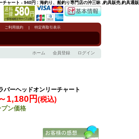
ャート - 940円 : 海釣り、船釣り専門店の沖三昧 ,釣具販売,釣具通販
ご利用規約
特定商取引表示
ホーム
会員登録
ログイン
ラバーヘッドオンリーチャート
～1,180円
(税込)
ープン価格