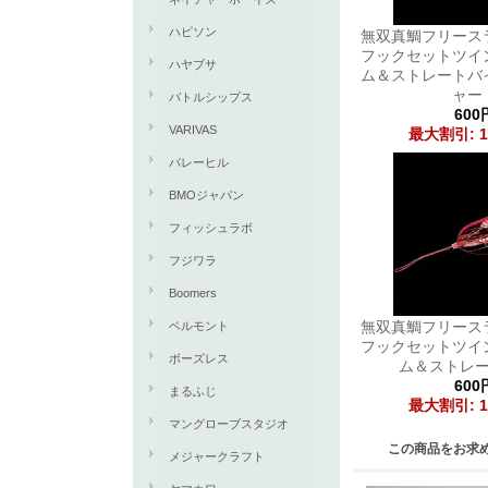
ハピソン
無双真鯛フリース
フックセットツイ
ハヤブサ
ム＆ストレートバ
ャー
バトルシップス
600
VARIVAS
最大割引: 1
バレーヒル
BMOジャパン
フィッシュラボ
フジワラ
Boomers
無双真鯛フリース
ベルモント
フックセットツイ
ボーズレス
ム＆ストレ
600
まるふじ
最大割引: 1
マングローブスタジオ
この商品をお求
メジャークラフト