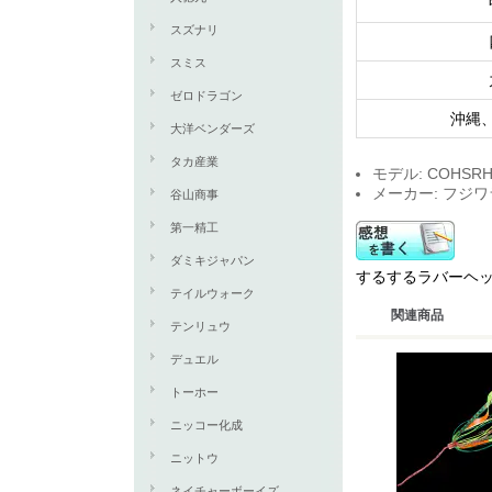
スズナリ
スミス
ゼロドラゴン
沖縄
大洋ベンダーズ
タカ産業
モデル: COHSRH
メーカー: フジワ
谷山商事
第一精工
ダミキジャパン
するするラバーヘ
テイルウォーク
関連商品
テンリュウ
デュエル
トーホー
ニッコー化成
ニットウ
ネイチャーボーイズ