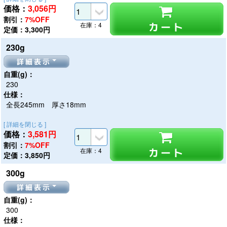
価格：
3,056
円
割引：
7%OFF
カート
在庫：4
定価：3,300円
230g
詳細表示
自重(g)：
230
仕様：
全長245mm 厚さ18mm
[ 詳細を閉じる ]
価格：
3,581
円
割引：
7%OFF
カート
在庫：4
定価：3,850円
300g
詳細表示
自重(g)：
300
仕様：