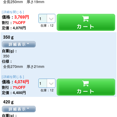
全長250mm 厚さ19mm
[ 詳細を閉じる ]
価格：
3,769
円
割引：
7%OFF
カート
在庫：12
定価：4,070円
350ｇ
詳細表示
自重(g)：
350
仕様：
全長270mm 厚さ21mm
[ 詳細を閉じる ]
価格：
4,074
円
割引：
7%OFF
カート
在庫：12
定価：4,400円
420ｇ
詳細表示
自重(g)：