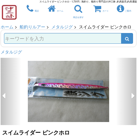
スイムライダー ピンクホロ - 1,731円 : 海釣り、船釣り専門店の沖三昧 ,釣具販売,釣具通販
電話
ホーム
カート
ご案内
商品を探す
ホーム
>
船釣りルアー
>
メタルジグ
> スイムライダー ピンクホロ
メタルジグ
スイムライダー ピンクホロ