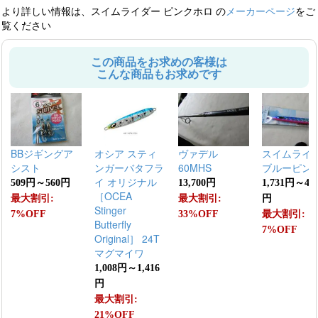
より詳しい情報は、スイムライダー ピンクホロ の
メーカーページ
をご
覧ください
この商品をお求めの客様は
こんな商品もお求めです
BBジギングア
オシア スティ
ヴァデル
スイムライ
シスト
ンガーバタフラ
60MHS
ブルーピン
イ オリジナル
509円～560円
13,700円
1,731円～4,5
［OCEA
最大割引:
最大割引:
円
Stinger
7%OFF
33%OFF
最大割引:
Butterfly
7%OFF
Original］ 24T
マグマイワ
1,008円～1,416
円
最大割引:
21%OFF