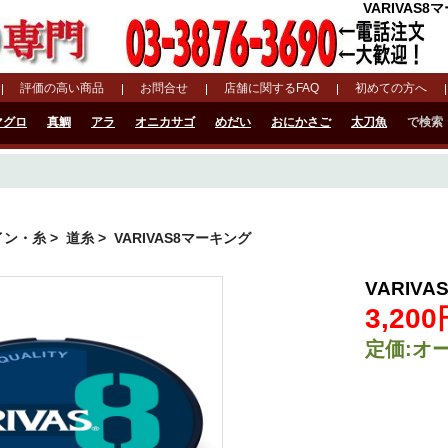
VARIVAS
評価の高い商品
お問合せ
店舗に関するFAQ
初めての方へ
マグロ
真鯛
アラ
オニカサゴ
めだい
おにかさご
太刀魚
で検索
イン・糸
>
道糸
> VARIVAS8マーキング
VARIV
3,20
定価:オ