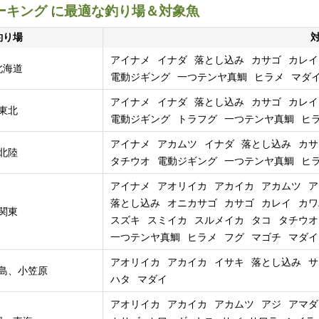
8マーキング に最適な釣り場＆対象魚
釣り場
アイナメ
イナダ
落とし込み
カサゴ
カレイ
北海道
電動ジギング
一つテンヤ真鯛
ヒラメ
マダ
アイナメ
イナダ
落とし込み
カサゴ
カレイ
東北
電動ジギング
トラフグ
一つテンヤ真鯛
ヒ
アイナメ
アカムツ
イナダ
落とし込み
カサ
北陸
タチウオ
電動ジギング
一つテンヤ真鯛
ヒ
アイナメ
アオリイカ
アカイカ
アカムツ
ア
落とし込み
オニカサゴ
カサゴ
カレイ
カワ
関東
スズキ
スミイカ
スルメイカ
タコ
タチウオ
一つテンヤ真鯛
ヒラメ
フグ
マゴチ
マダイ
アオリイカ
アカイカ
イサキ
落とし込み
サ
島、小笠原
ハタ
マダイ
アオリイカ
アカイカ
アカムツ
アジ
アマダ