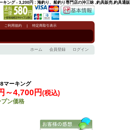
8マーキング - 3,200円 : 海釣り、船釣り専門店の沖三昧 ,釣具販売,釣具通販
ご利用規約
特定商取引表示
ホーム
会員登録
ログイン
AS8マーキング
0円～4,700円
(税込)
ープン価格