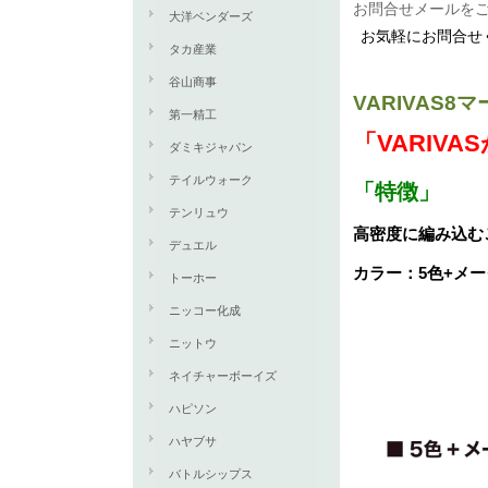
お問合せメールを
大洋ベンダーズ
お気軽にお問合せ
タカ産業
谷山商事
VARIVAS
第一精工
「VARIV
ダミキジャパン
テイルウォーク
「特徴」
テンリュウ
高密度に編み込む
デュエル
カラー：5色+メ
トーホー
ニッコー化成
ニットウ
ネイチャーボーイズ
ハピソン
ハヤブサ
バトルシップス