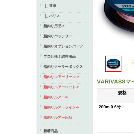
|_ 道糸
|_ ハリス
船釣り用品->
船釣りバッテリー
船釣りオプションパーツ
プロ仕様！調理用品
船釣りクーラーボックス
船釣りルアーリール->
VARIVAS
船釣りルアーロッド->
規格
船釣りルアー->
200m 0.6号
船釣りルアーライン->
船釣りルアー用品
新着商品...