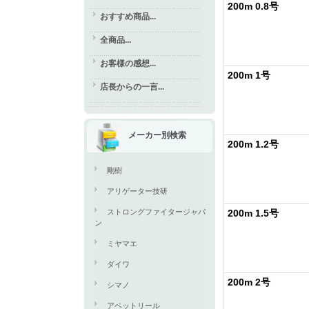
200m 0.8号
おすすめ商品...
全商品...
お客様の感想...
200m 1号
店長からの一言...
メーカー別検索
200m 1.2号
剛樹
アリゲーター技研
ストロングファイタージャパ
200m 1.5号
ン
ミヤマエ
ダイワ
200m 2号
シマノ
アベットリール