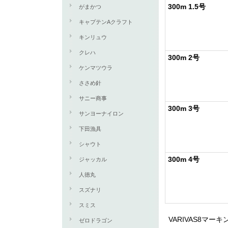
300m 1.5号
がまかつ
キャプテンAクラフト
キンリュウ
クレハ
300m 2号
ケンマツウラ
ささめ針
サニー商事
300m 3号
サンヨーナイロン
下田漁具
シャウト
300m 4号
ジャッカル
人徳丸
スズナリ
スミス
VARIVAS8マ
ゼロドラゴン