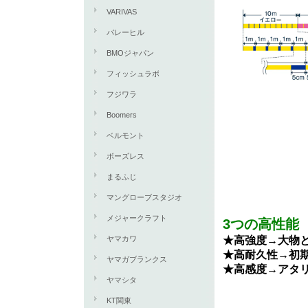
VARIVAS
バレーヒル
BMOジャパン
フィッシュラボ
フジワラ
Boomers
ベルモント
ボーズレス
まるふじ
マングローブスタジオ
メジャークラフト
3つの高性能
ヤマカワ
★高強度→大物
★高耐久性→初
ヤマガブランクス
★高感度→アタ
ヤマシタ
KT関東