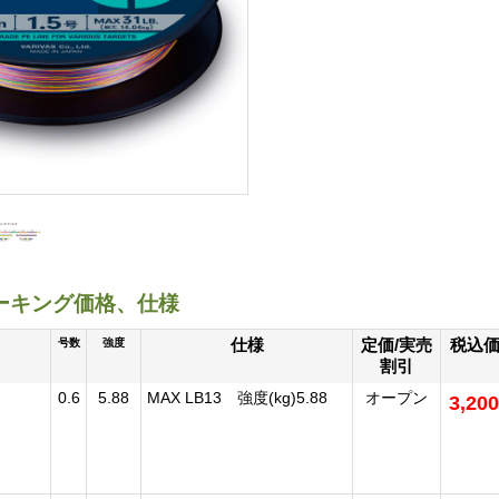
8マーキング価格、仕様
仕様
定価/実売
税込
号数
強度
割引
0.6
5.88
MAX LB13 強度(kg)5.88
オープン
3,20