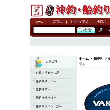
ホーム
新商品
おすすめ商品
全商品
ホーム
>
船釣りラ
カテゴリ
道糸
お買い得セール品
船釣りリール->
船釣り竿->
船釣り仕掛け->
船釣りライン・糸
->