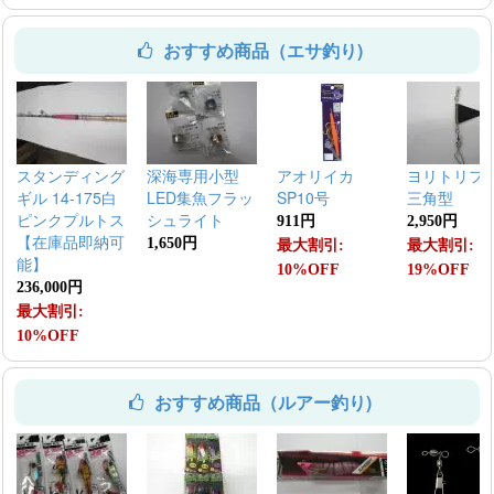
おすすめ商品（エサ釣り)
スタンディング
深海専用小型
アオリイカ
ヨリトリフ
ギル 14-175白
LED集魚フラッ
SP10号
三角型
ピンクプルトス
シュライト
911円
2,950円
【在庫品即納可
1,650円
最大割引:
最大割引:
能】
10%OFF
19%OFF
236,000円
最大割引:
10%OFF
おすすめ商品（ルアー釣り)