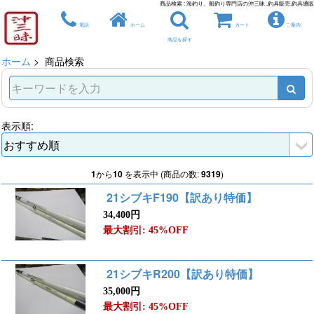
商品検索 : 海釣り、船釣り専門店の沖三昧 ,釣具販売,釣具通販
電話
ホーム
カート
ご案内
商品を探す
ホーム
> 商品検索
表示順:
1
から
10
を表示中 (商品の数:
9319
)
21シブキF190【訳あり特価】
34,400円
最大割引: 45%OFF
21シブキR200【訳あり特価】
35,000円
最大割引: 45%OFF