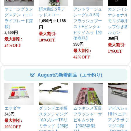
ヤミージグタン
餌木助2.5号デ
アントラージュ
カンジイン
グステン（コロ
ッドスロー
シーグル3.5号
ナショナル
ラドブレード搭
フラッシュブー
モリグ専用
1,090円～1,188
載）
ストFピンクエ
ップ付き親
円
ビケイムラ【特
ルカン
2,600円
最大割引:
価商品】
360円
最大割引:
10%OFF
990円
最大割引:
24%OFF
最大割引:
1%OFF
42%OFF
Augustの新着商品（エサ釣り)
エサダマ
グランドエボ極
ムツキンメ五目
アビスショ
スタンディング
フラッシャーサ
HHベニアコ
343円
160ブルーTSリ
ビキムツ針
アブラボウ
最大割引:
ミテッド【26限
【2026新製
マグロ類
20%OFF