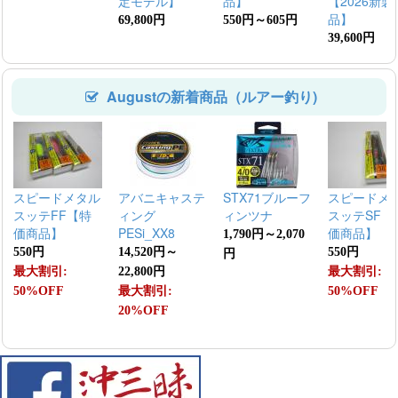
定モデル】
品】
【2026新製
品】
69,800円
550円～605円
39,600円
Augustの新着商品（ルアー釣り)
スピードメタル
アバニキャステ
STX71ブルーフ
スピードメ
スッテFF【特
ィング
ィンツナ
スッテSF【
価商品】
PESi_XX8
価商品】
1,790円～2,070
550円
14,520円～
550円
円
最大割引:
22,800円
最大割引:
50%OFF
最大割引:
50%OFF
20%OFF