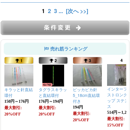
1
2
3
...
[次へ >>]
条件変更
売れ筋ランキング
4
1
2
3
インターフ
キラッと針直結
タグラスキラッ
ピッカピカ針
ストロング
環付
と直結環付
5_18cm直結環
ップ ステン
付き
150円～176円
176円～194円
ス
194円
最大割引:
最大割引:
514円～1,21
最大割引:
20%OFF
20%OFF
最大割引:
20%OFF
15%OFF