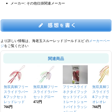
メーカー: その他仕掛関連メーカー
感想
書く
を
より詳しい情報は、海老玉スルーレッドゴールドエビ の
メーカーペー
ジ
をご覧ください
関連商品
無双真鯛フリー
無双真鯛フリー
フリースライド
無双真鯛フ
スライドラバー
スライドラバー
ネクタイフック
スライドラ
&フックセット
セットグロー
セットツインス
&フックセ
レッドレッド
トレートショー
オレオレ
472円
トバイトラッシ
766円
766円
ュレッド