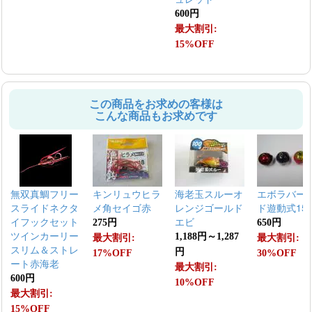
600円
最大割引:
15%OFF
この商品をお求めの客様は
こんな商品もお求めです
無双真鯛フリー
キンリュウヒラ
海老玉スルーオ
エボラバー
スライドネクタ
メ角セイゴ赤
レンジゴールド
ド遊動式150
イフックセット
エビ
275円
650円
ツインカーリー
1,188円～1,287
最大割引:
最大割引:
スリム＆ストレ
円
17%OFF
30%OFF
ート赤海老
最大割引:
600円
10%OFF
最大割引:
15%OFF