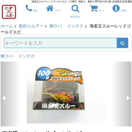
海老玉スルーレッドゴールドエビ - 1,188円 : 海釣り、船釣り専門店の沖三昧 ,釣具販売,釣具通販
電話
ホーム
カート
ご案内
商品を探す
ホーム
>
船釣りルアー
>
鯛ラバ インチク
> 海老玉スルーレッドゴ
ールドエビ
鯛ラバ インチク