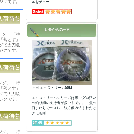
ジグです。
ルをチュー...
店長からの一言
グ」 「特
「落とす」
グで太刀魚
ジグです。
グ」 「特
下田 エクストリーム50M
「落とす」
グで太刀魚
エクストリームシリーズは黒マグロ狙い
ジグです。
の釣り師の支持者が多い糸です。 魚の
口まわりでのスレに強く飲み込まれたと
きにも耐...
グ」 「特