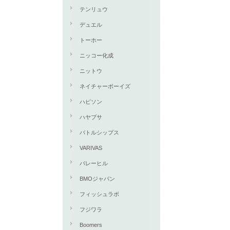
テンリュウ
デュエル
トーホー
ニッコー化成
ニットウ
ネイチャーボーイズ
ハピソン
ハヤブサ
バトルシップス
VARIVAS
バレーヒル
BMOジャパン
フィッシュラボ
フジワラ
Boomers