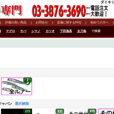
ダミキジ
評価の高い商品
お問合せ
店舗に関するFAQ
初めての方へ
鯛
マグロ
サバ
シマノ
カツオ
下田漁具
太刀魚
で検索
7
ジャパン
選択解除
373
321
375