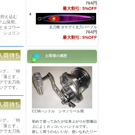
764円
最大割引: 5%OFF
4
ら抑え込む
テム採用。
太刀喰 タチグイ太刀パープル
とタコワー
764円
 シュリン
最大割引: 5%OFF
お客様の感想
グ」 「特
「落とす」
グで太刀魚
ジグです。
CCMハンドル シマノリール用
グ」 「特
初めて使ってみたが出来上がりが想像以
「落とす」
上によくカッコいいハンドルです。
グで太刀魚
新しく買うのもいいが、使いなれたリー