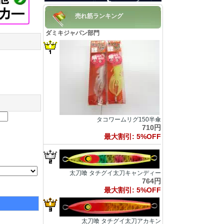
売れ筋ランキング
ダミキジャパン部門
タコワームリグ150半傘
710円
最大割引: 5%OFF
太刀喰 タチグイ太刀キャンディー
764円
最大割引: 5%OFF
太刀喰 タチグイ太刀アカキン