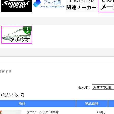
6
検索する
表示順:
(商品の数:
7
)
商品
税込価格
タコワームリグ150半傘
710円