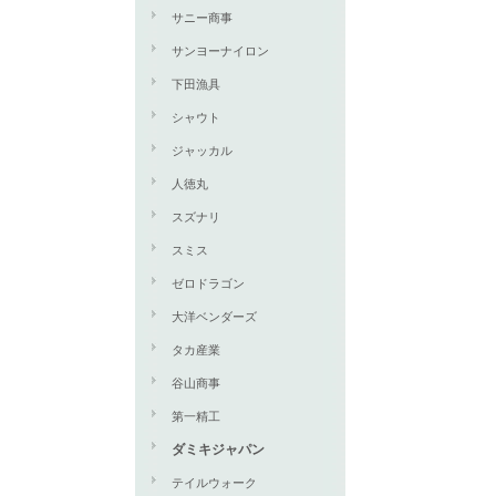
サニー商事
サンヨーナイロン
下田漁具
シャウト
ジャッカル
人徳丸
スズナリ
スミス
ゼロドラゴン
大洋ベンダーズ
タカ産業
谷山商事
第一精工
ダミキジャパン
テイルウォーク