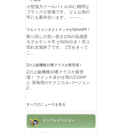
小型強力リールバトル10に精悍な
ブラックが登場です。 どんな色の
竿にも案外合います。 -------...
ウルトラコンタクトテンヤが50%OFF！
取り回しの良い長さ225の高感度
モデルテンヤ竿 が50%引き！売り
切れ次第終了です。 2万をきって
こ...
Zの上級機種10番クラスが新登場！
Zの上級機種10番クラスが新登
場！ ウインチ泳がせ用のZ10HP
と 深海用のテクニカルバージョン
Z...
すべてのニュースを見る
インフォメーション