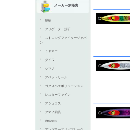
メーカー別検索
剛樹
アリゲーター技研
ストロングファイタージャパ
ン
ミヤマエ
ダイワ
シマノ
アベットリール
ゴクスペエボリューション
レスターファイン
アシュラス
アマノ釣具
Amizesu
アングラーズリパブリック