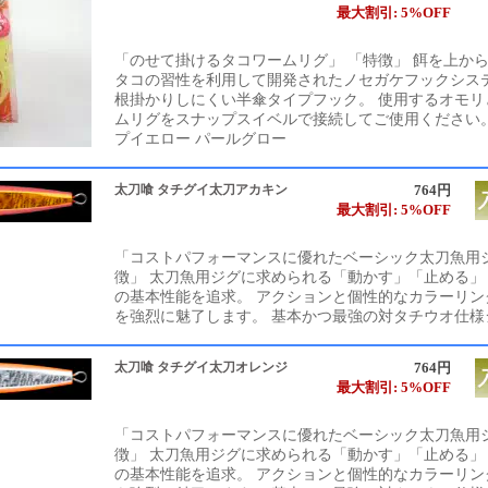
最大割引: 5%OFF
「のせて掛けるタコワームリグ」 「特徴」 餌を上か
タコの習性を利用して開発されたノセガケフックシス
根掛かりしにくい半傘タイプフック。 使用するオモリ
ムリグをスナップスイベルで接続してご使用ください。
プイエロー パールグロー
太刀喰 タチグイ太刀アカキン
764円
最大割引: 5%OFF
「コストパフォーマンスに優れたベーシック太刀魚用ジ
徴」 太刀魚用ジグに求められる「動かす」「止める」
の基本性能を追求。 アクションと個性的なカラーリン
を強烈に魅了します。 基本かつ最強の対タチウオ仕様
太刀喰 タチグイ太刀オレンジ
764円
最大割引: 5%OFF
「コストパフォーマンスに優れたベーシック太刀魚用ジ
徴」 太刀魚用ジグに求められる「動かす」「止める」
の基本性能を追求。 アクションと個性的なカラーリン