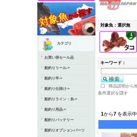
対象魚：選択無
1
カテゴリ
お買い得セール品
キーワード：
船釣りリール->
船釣り竿->
商品説明から
船釣り仕掛け->
条件選択を隠す
船釣りライン・糸->
船釣り用品->
1
から
7
を表示中 
船釣りバッテリー
船釣りオプションパーツ