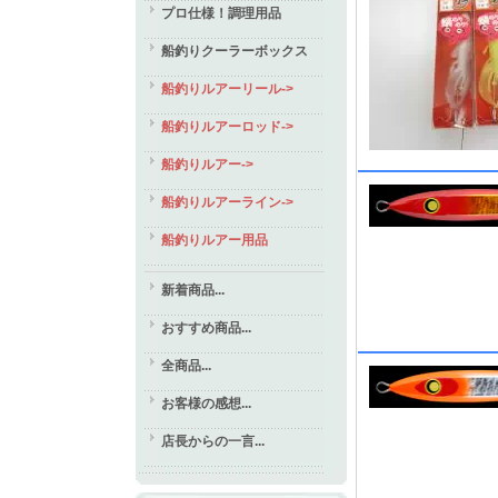
プロ仕様！調理用品
船釣りクーラーボックス
船釣りルアーリール->
船釣りルアーロッド->
船釣りルアー->
船釣りルアーライン->
船釣りルアー用品
新着商品...
おすすめ商品...
全商品...
お客様の感想...
店長からの一言...