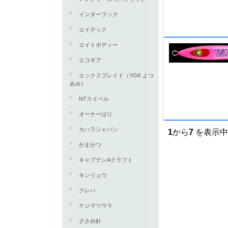
インターフック
エイテック
エイトボディー
エコギア
エックスブレイド（YGK よつ
あみ）
NTスイベル
オーナーばり
カハラジャパン
1
から
7
を表示中 
がまかつ
キャプテンAクラフト
キンリュウ
クレハ
ケンマツウラ
ささめ針