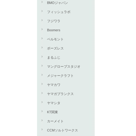
BMOジャパン
フィッシュラボ
フジワラ
Boomers
ベルモント
ボーズレス
まるふじ
マングローブスタジオ
メジャークラフト
ヤマカワ
ヤマガブランクス
ヤマシタ
KT関東
カーメイト
CCMソルトワークス