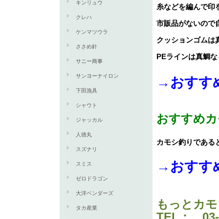
キンリュウ
糸などを編んで印
クレハ
市販品がないので
ケンマツウラ
クッションゴムは真
ささめ針
PEラインは真鯛な
サニー商事
サンヨーナイロン
→おすす
下田漁具
シャウト
おすすめカ
ジャッカル
人徳丸
カモシ釣りである
スズナリ
→おすす
スミス
ゼロドラゴン
大洋ベンダーズ
もっとカモ
タカ産業
TEL： 03