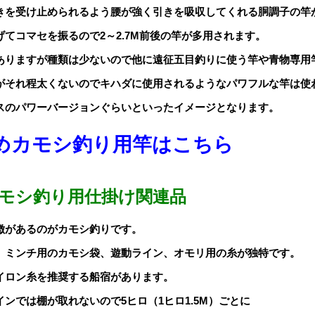
きを受け止められるよう腰が強く引きを吸収してくれる胴調子の竿
てコマセを振るので2～2.7M前後の竿が多用されます。
ありますが種類は少ないので他に遠征五目釣りに使う竿や青物専用
がそれ程太くないのでキハダに使用されるようなパワフルな竿は使
スのパワーバージョンぐらいといったイメージとなります。
めカモシ釣り用竿はこちら
モシ釣り用仕掛け関連品
徴があるのがカモシ釣りです。
、ミンチ用のカモシ袋、遊動ライン、オモリ用の糸が独特です。
イロン糸を推奨する船宿があります。
ンでは棚が取れないので5ヒロ（1ヒロ1.5M）ごとに