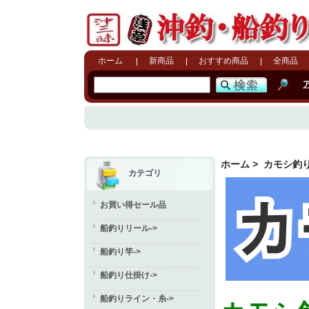
ホーム
新商品
おすすめ商品
全商品
ホーム
> カモシ釣
カテゴリ
お買い得セール品
船釣りリール->
船釣り竿->
船釣り仕掛け->
船釣りライン・糸->