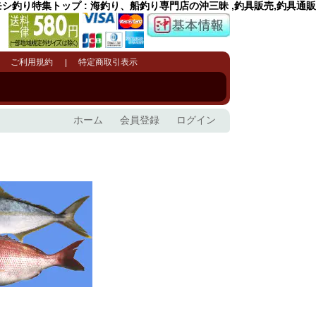
シ釣り特集トップ : 海釣り、船釣り専門店の沖三昧 ,釣具販売,釣具通販
ご利用規約
特定商取引表示
ホーム
会員登録
ログイン