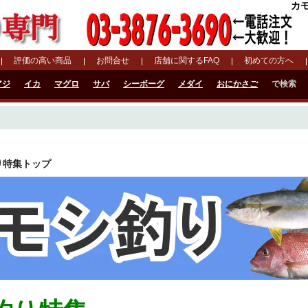
カモ
評価の高い商品
お問合せ
店舗に関するFAQ
初めての方へ
アジ
イカ
マグロ
サバ
シーボーグ
メダイ
おにかさご
で検索
り特集トップ