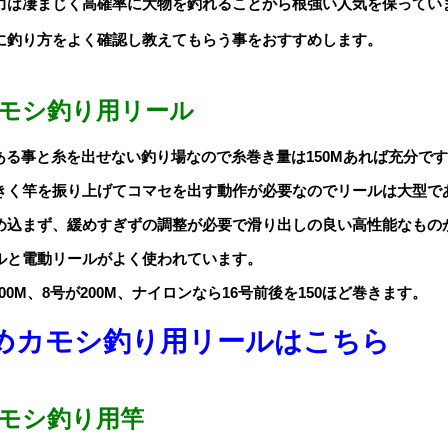
力は凄まじく高確率に大物を釣れることから根強い人気を保ってい
に釣り方をよく確認し教えてもらう事をおすすめします。
モシ釣り用リール
ある事と糸を出せない釣り場なので糸巻き量は150Mあれば充分で
きく竿を振り上げてコマセを出す動作が必要なのでリールは大型で
め込まず、緩めすぎずの調整が必要で滑り出しの良い高性能なもの
ルと電動リールがよく使われています。
00M、8号が200M、ナイロンなら16号前後を150ほど巻きます。
めカモシ釣り用リールはこちら
モシ釣り
用竿