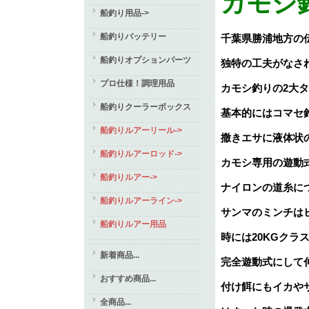
カモシ
船釣り用品->
船釣りバッテリー
千葉県勝浦地方の
船釣りオプションパーツ
独特の工夫がなさ
プロ仕様！調理用品
カモシ釣りの2大
船釣りクーラーボックス
基本的にはコマセ
船釣りルアーリール->
撒きエサに液体状
船釣りルアーロッド->
カモシ専用の遊動
船釣りルアー->
ナイロンの道糸に
船釣りルアーライン->
サンマのミンチは
船釣りルアー用品
時には20KGク
新着商品...
完全遊動式にして
おすすめ商品...
付け餌にもイカや
全商品...