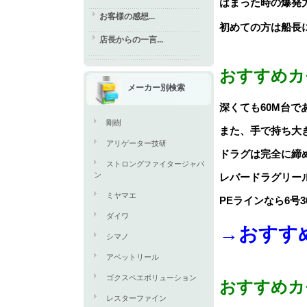
はまった時の爆発
お客様の感想...
初めての方は船長
店長からの一言...
おすすめカ
メーカー別検索
深くても60M台で
剛樹
また、手で持ち大
アリゲーター技研
ドラグは完全に締
ストロングファイタージャパ
ン
レバードラグリー
ミヤマエ
PEラインなら6号3
ダイワ
→おすす
シマノ
アベットリール
ゴクスペエボリューション
おすすめカ
レスターファイン