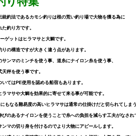
釣り特集
伝統釣法であるカモシ釣りは根の荒い釣り場で大物を獲る為に
れた釣り方です。
ターゲットはヒラマサと大鯛です。
釣りの構造ですが大きく違う点があります。
のサンマのミンチを使う事、道糸にナイロン糸を使う事、
式天秤を使う事です。
ついてはPE使用を認める船宿もあります。
ヒラマサや大鯛を効果的に寄せて来る事が可能です。
ラスにもなる難易度の高いヒラマサは通常の仕掛けだと切られてしま
伸びのあるナイロンを使うことで糸への負担を減らす工夫がなされ
サンマの切り身を付けるのでより大物にアピールします。