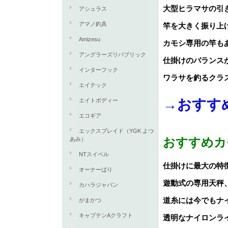
大型ヒラマサの引
アシュラス
アマノ釣具
竿を大きく振り上げ
Amizesu
カモシ専用の竿も
アングラーズリパブリック
仕掛けのバランス
インターフック
ワラサを釣るクラ
エイテック
→おすす
エイトボディー
エコギア
エックスブレイド（YGK よつ
おすすめカ
あみ）
NTスイベル
仕掛けに最大の特
オーナーばり
遊動式の専用天秤
カハラジャパン
道糸には今でもナ
がまかつ
キャプテンAクラフト
透明なナイロンライ