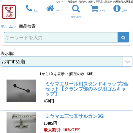
ミヤマエ 商品検索 : 海釣り、船釣り専門店の沖三昧 ,釣具販売,釣具通販
電話
ホーム
カート
ご案内
商品を探す
ホーム
> 商品検索
表示順:
1
から
10
を表示中 (商品の数:
135
)
ミヤマエリール用スタンドキャップ2個
セット【クランプ部のネジ用ゴムキャ
ップ】
450円
ミヤマエ三つ又サルカン3G
1,485円
最大割引: 10%OFF