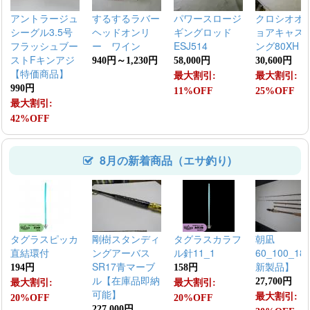
アントラージュ
するするラバー
パワースロージ
クロシオオ
シーグル3.5号
ヘッドオンリ
ギングロッド
ョアキャス
フラッシュブー
ー ワイン
ESJ514
ング80XH
ストFキンアジ
940円～1,230円
58,000円
30,600円
【特価商品】
最大割引:
最大割引:
990円
11%OFF
25%OFF
最大割引:
42%OFF
8月の新着商品（エサ釣り)
タグラスピッカ
剛樹スタンディ
タグラスカラフ
朝凪
直結環付
ングアーバス
ル針11_1
60_100_18
SR17青マーブ
新製品】
194円
158円
ル【在庫品即納
27,700円
最大割引:
最大割引:
可能】
最大割引:
20%OFF
20%OFF
227,000円