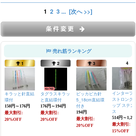
1
2
3
...
[次へ >>]
条件変更
売れ筋ランキング
4
1
2
3
インターフ
キラッと針直結
タグラスキラッ
ピッカピカ針
ストロング
環付
と直結環付
5_18cm直結環
ップ ステン
付き
150円～176円
176円～194円
ス
194円
最大割引:
最大割引:
514円～1,21
最大割引:
20%OFF
20%OFF
最大割引:
20%OFF
15%OFF