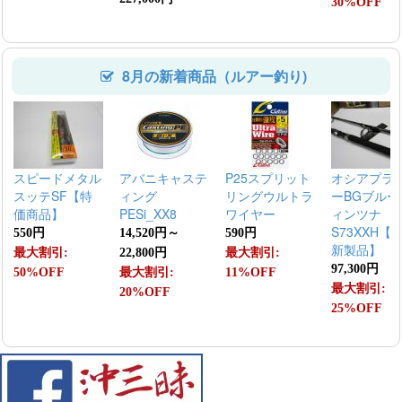
30%OFF
8月の新着商品（ルアー釣り)
スピードメタル
アバニキャステ
P25スプリット
オシアプラ
スッテSF【特
ィング
リングウルトラ
ーBGブルー
価商品】
PESi_XX8
ワイヤー
ィンツナ
S73XXH【2
550円
14,520円～
590円
新製品】
最大割引:
22,800円
最大割引:
97,300円
50%OFF
最大割引:
11%OFF
最大割引:
20%OFF
25%OFF