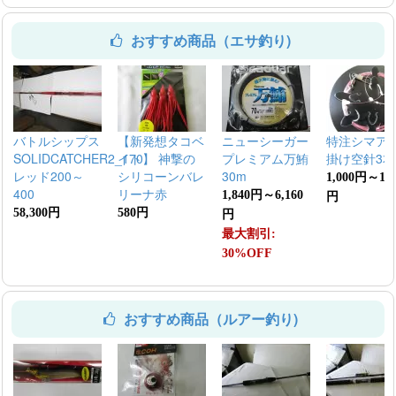
おすすめ商品（エサ釣り)
バトルシップス
【新発想タコベ
ニューシーガー
特注シマア
SOLIDCATCHER2_170
イト】 神撃の
プレミアム万鮪
掛け空針3本
レッド200～
シリコーンバレ
30m
1,000円～1,2
400
リーナ赤
1,840円～6,160
円
58,300円
580円
円
最大割引:
30%OFF
おすすめ商品（ルアー釣り)