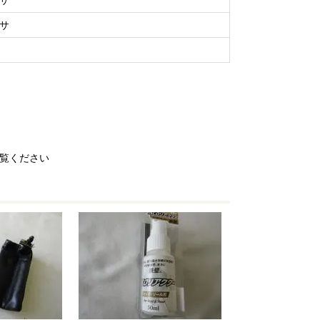
サ
サ
覧ください