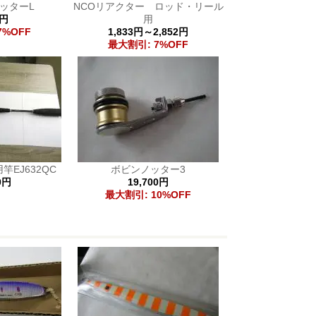
ッターL
NCOリアクター ロッド・リール
9円
用
7%OFF
1,833円～2,852円
最大割引: 7%OFF
EJ632QC
ボビンノッター3
0円
19,700円
最大割引: 10%OFF