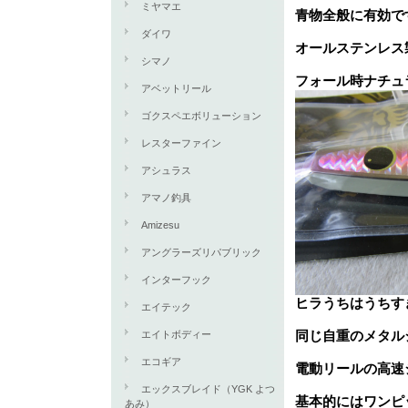
ミヤマエ
青物全般に有効で
ダイワ
オールステンレス
シマノ
フォール時ナチュ
アベットリール
ゴクスペエボリューション
レスターファイン
アシュラス
アマノ釣具
Amizesu
アングラーズリパブリック
インターフック
ヒラうちはうちす
エイテック
同じ自重のメタル
エイトボディー
エコギア
電動リールの高速
エックスブレイド（YGK よつ
基本的にはワンピ
あみ）