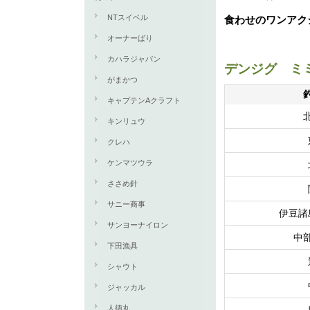
NTスイベル
食わせのワンアク
オーナーばり
カハラジャパン
デンジグ ミ
がまかつ
キャプテンAクラフト
キンリュウ
クレハ
ケンマツウラ
ささめ針
サニー商事
伊豆諸
サンヨーナイロン
中
下田漁具
シャウト
ジャッカル
人徳丸