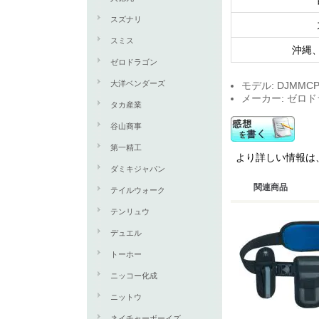
スズナリ
スミス
沖縄
ゼロドラゴン
大洋ベンダーズ
モデル: DJMMC
メーカー: ゼロ
タカ産業
谷山商事
第一精工
より詳しい情報は
ダミキジャパン
関連商品
テイルウォーク
テンリュウ
デュエル
トーホー
ニッコー化成
ニットウ
ネイチャーボーイズ