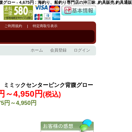
ー - 4,675円 : 海釣り、船釣り専門店の沖三昧 ,釣具販売,釣具通販
ご利用規約
特定商取引表示
ホーム
会員登録
ログイン
 ミミックセンターピンク背腹グロー
5円～4,950円
(税込)
75円～4,950円