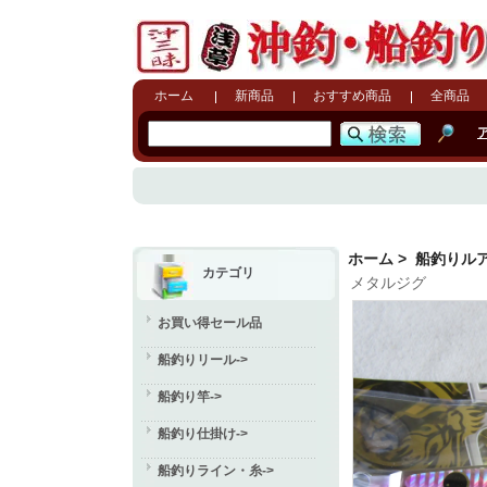
ホーム
新商品
おすすめ商品
全商品
ホーム
>
船釣りル
カテゴリ
メタルジグ
お買い得セール品
船釣りリール->
船釣り竿->
船釣り仕掛け->
船釣りライン・糸->