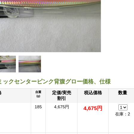
ミックセンターピンク背腹グロー価格、仕様
格
定価/実売
税込価格
数量
自重
(g)
割引
185
4,675円
4,675円
在庫：2