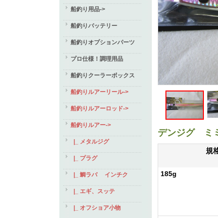
船釣り用品->
船釣りバッテリー
船釣りオプションパーツ
プロ仕様！調理用品
船釣りクーラーボックス
船釣りルアーリール->
船釣りルアーロッド->
船釣りルアー
->
デンジグ ミ
|_ メタルジグ
規
|_ プラグ
185g
|_ 鯛ラバ インチク
|_ エギ、スッテ
|_ オフショア小物