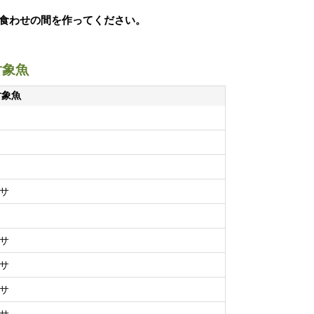
食わせの間を作ってください。
対象魚
対象魚
サ
サ
サ
サ