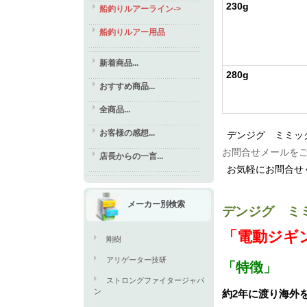
230g
船釣りルアーライン->
船釣りルアー用品
新着商品...
280g
おすすめ商品...
全商品...
お客様の感想...
デンジグ ミミッ
お問合せメールを
店長からの一言...
お気軽にお問合せ
メーカー別検索
デンジグ ミ
「電動ジギ
剛樹
アリゲーター技研
「特徴」
ストロングファイタージャパ
ン
約2年に渡り海外