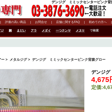
デンジグ ミミックセンターピンク背腹グロ
評価の高い商品
お問合せ
店舗に関するFAQ
初めての方へ
アジ
鯛
まだい
アラ
メダイ
一つテンヤ
メヌケ
で検索
アー
>
メタルジグ
> デンジグ ミミックセンターピンク背腹グロー
デンジグ
4,67
定価:4,6