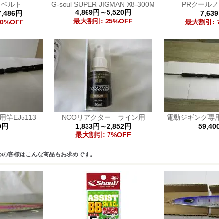
ンベルト
G-soul SUPER JIGMAN X8-300M
PRクールノ
4,869円～5,520円
7,486円
7,63
最大割引: 25%OFF
0%OFF
最大割引: 
竿EJ5113
NCOリアクター ライン用
電動ジギング専用竿
80円
1,833円～2,852円
59,40
最大割引: 7%OFF
めの客様はこんな商品もお求めです。