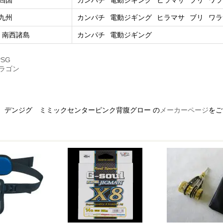
四国
カンパチ
電動ジギング
ヒラマサ
ブリ
ワラ
九州
カンパチ
電動ジギング
ヒラマサ
ブリ
ワラ
、南西諸島
カンパチ
電動ジギング
PSG
ドラゴン
、デンジグ ミミックセンターピンク背腹グロー の
メーカーページ
をご