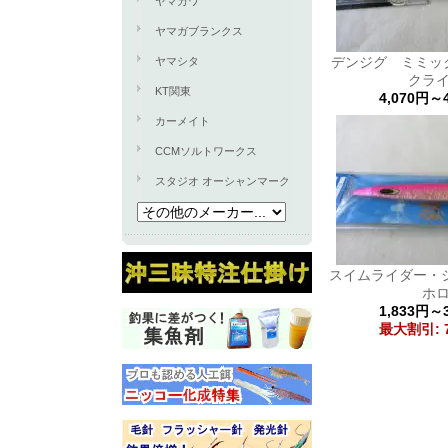
ヤマカワ
ヤマガブランクス
デンジグ ミミッ
ヤマシタ
クラ
KT関東
4,070円～
カーメイト
CCMソルトワークス
スタジオ オーシャンマーク
スイムライダー・
ホ
1,833円～
最大割引: 