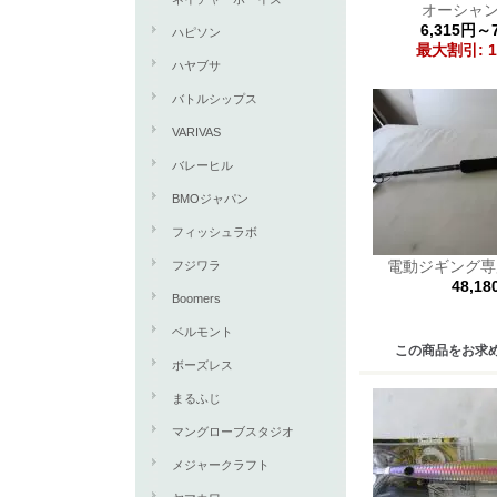
オーシャ
6,315円～
ハピソン
最大割引: 1
ハヤブサ
バトルシップス
VARIVAS
バレーヒル
BMOジャパン
フィッシュラボ
電動ジギング専用
フジワラ
48,1
Boomers
ベルモント
この商品をお求
ボーズレス
まるふじ
マングローブスタジオ
メジャークラフト