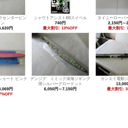
クセンターピン
シャウトアシストBBスイベル
タイニーローバ
イン
740円
2,150円～2
4,620円
最大割引: 10%OFF
最大割引: 
ショート ピンク
デンジグ ミミック深海ジギング
カンエイ電動ジ
ロ
用シルバーグロードット
13,00
3,069円
6,050円～7,150円
最大割引: 3
7%OFF