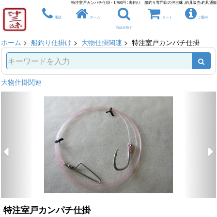
特注室戸カンパチ仕掛 - 1,760円 : 海釣り、船釣り専門店の沖三昧 ,釣具販売,釣具通販
電話
ホーム
カート
ご案内
商品を探す
ホーム
>
船釣り仕掛け
>
大物仕掛関連
> 特注室戸カンパチ仕掛
大物仕掛関連
特注室戸カンパチ仕掛