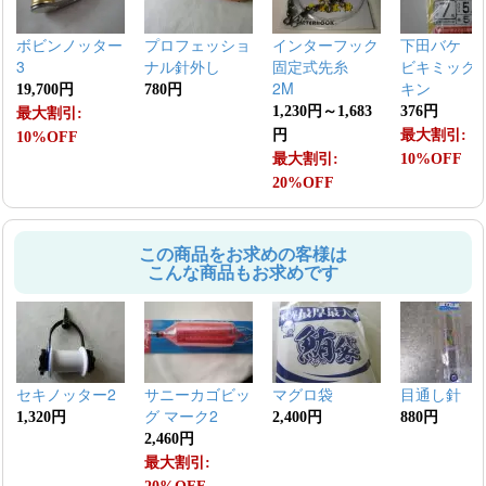
ボビンノッター
プロフェッショ
インターフック
下田バケ 
3
ナル針外し
固定式先糸
ビキミック
2M
キン
19,700円
780円
1,230円～1,683
376円
最大割引:
円
最大割引:
10%OFF
最大割引:
10%OFF
20%OFF
この商品をお求めの客様は
こんな商品もお求めです
セキノッター2
サニーカゴビッ
マグロ袋
目通し針
グ マーク2
1,320円
2,400円
880円
2,460円
最大割引: