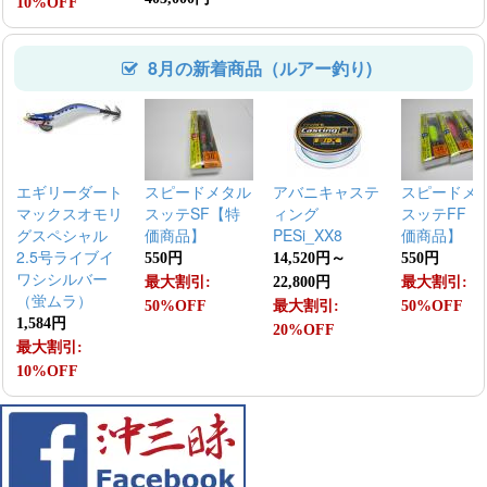
10%OFF
8月の新着商品（ルアー釣り)
エギリーダート
スピードメタル
アバニキャステ
スピードメ
マックスオモリ
スッテSF【特
ィング
スッテFF【
グスペシャル
価商品】
PESi_XX8
価商品】
2.5号ライブイ
550円
14,520円～
550円
ワシシルバー
最大割引:
22,800円
最大割引:
（蛍ムラ）
50%OFF
最大割引:
50%OFF
1,584円
20%OFF
最大割引:
10%OFF