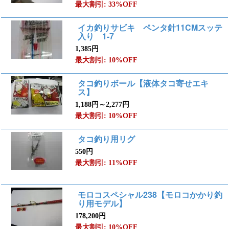
最大割引: 33%OFF
イカ釣りサビキ ペンタ針11CMスッテ
入り 1-7
1,385円
最大割引: 10%OFF
タコ釣りボール【液体タコ寄せエキ
ス】
1,188円～2,277円
最大割引: 10%OFF
タコ釣り用リグ
550円
最大割引: 11%OFF
モロコスペシャル238【モロコかかり釣
り用モデル】
178,200円
最大割引: 10%OFF