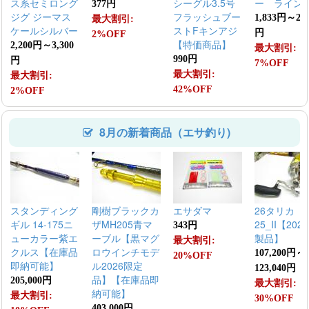
ス系セミロング
シーグル3.5号
ー ライン
377円
ジグ ジーマス
フラッシュブー
1,833円～2,8
最大割引:
ケールシルバー
ストFキンアジ
円
2%OFF
【特価商品】
2,200円～3,300
最大割引:
990円
円
7%OFF
最大割引:
最大割引:
42%OFF
2%OFF
8月の新着商品（エサ釣り)
スタンディング
剛樹ブラックカ
エサダマ
26タリカ
ギル 14-175ニ
ザMH205青マ
25_II【202
343円
ューカラー紫エ
ーブル【黒マグ
製品】
最大割引:
クルス【在庫品
ロウインチモデ
107,200円～
20%OFF
即納可能】
ル2026限定
123,040円
品】【在庫品即
205,000円
最大割引:
納可能】
最大割引:
30%OFF
403,000円