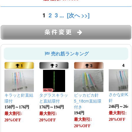
1
2
3
...
[次へ >>]
条件変更
売れ筋ランキング
4
1
2
3
さかな針KA
キラッと針直結
タグラスキラッ
ピッカピカ針
針
環付
と直結環付
5_18cm直結環
付き
246円～264
150円～176円
176円～194円
194円
最大割引:
最大割引:
最大割引:
最大割引:
20%OFF
20%OFF
20%OFF
20%OFF