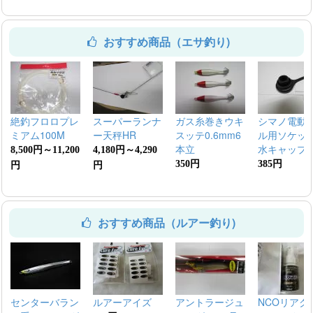
おすすめ商品（エサ釣り)
絶釣フロロプレ
スーパーランナ
ガス糸巻きウキ
シマノ電動
ミアム100M
ー天秤HR
スッテ0.6mm6
ル用ソケッ
本立
水キャップ
8,500円～11,200
4,180円～4,290
350円
385円
円
円
おすすめ商品（ルアー釣り)
センターバラン
ルアーアイズ
アントラージュ
NCOリアク