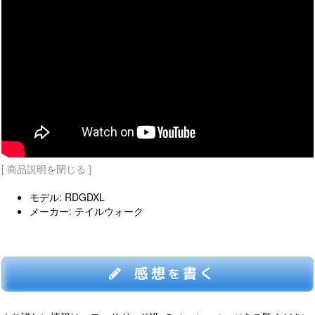
[ 商品説明を閉じる ]
モデル: RDGDXL
メーカー: テイルウォーク
感想
書く
を