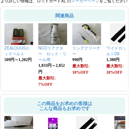
より詳しい情報は、ロッドガードXL の
メーカーページ
をご覧ください
関連商品
ZEALOUUSロ
NCOリアクタ
リングクリーナ
ワイドロッ
ッドベルト
ー ロッド・リ
ー
ルトDX
ール用
509円～1,202円
990円
1,380円
1,833円～2,852
最大割引:
最大割引:
円
10%OFF
10%OFF
最大割引:
7%OFF
この商品をお求めの客様は
こんな商品もお求めです