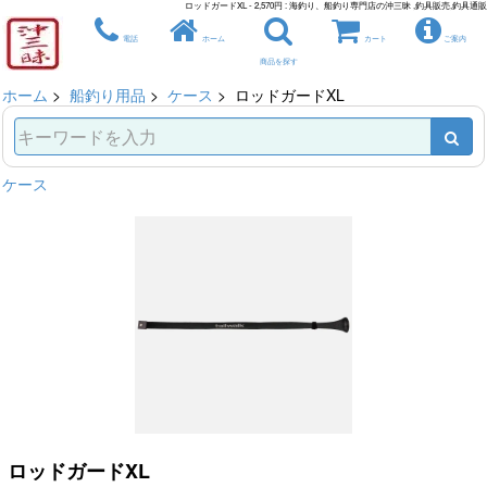
ロッドガードXL - 2,570円 : 海釣り、船釣り専門店の沖三昧 ,釣具販売,釣具通販
電話
ホーム
カート
ご案内
商品を探す
ホーム
>
船釣り用品
>
ケース
> ロッドガードXL
ケース
ロッドガードXL