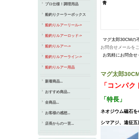
青
プロ仕様！調理用品
船釣りクーラーボックス
船釣りルアーリール->
船釣りルアーロッド->
マグ太郎30CM
船釣りルアー->
お問合せメールを
お気軽にお問合せ
船釣りルアーライン->
船釣りルアー用品
マグ太郎30C
新着商品...
「コンパク
おすすめ商品...
「特長」
全商品...
ネオジウム磁石を
お客様の感想...
シマアジ、遠征五
店長からの一言...