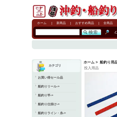
ホーム
新商品
おすすめ商品
全商品
ホーム
>
船釣り用
カテゴリ
投入用品
お買い得セール品
船釣りリール->
船釣り竿->
船釣り仕掛け->
船釣りライン・糸->