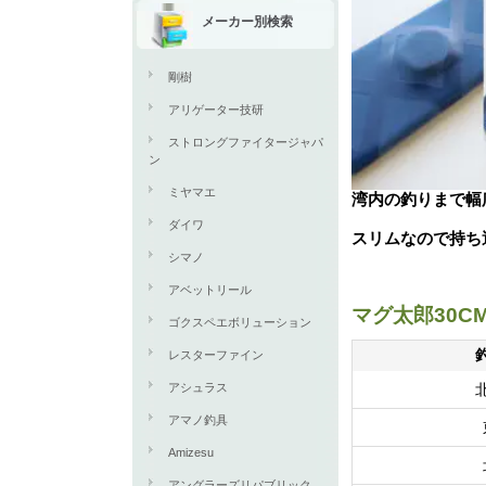
メーカー別検索
剛樹
アリゲーター技研
ストロングファイタージャパ
ン
ミヤマエ
湾内の釣りまで幅
ダイワ
スリムなので持ち
シマノ
アベットリール
マグ太郎30C
ゴクスペエボリューション
レスターファイン
アシュラス
アマノ釣具
Amizesu
アングラーズリパブリック