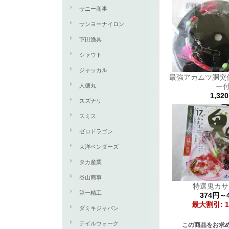
サニー商事
サンヨーナイロン
下田漁具
シャウト
ジャッカル
最強アカムツ胴突
人徳丸
ー
1,32
スズナリ
スミス
ゼロドラゴン
大洋ベンダーズ
タカ産業
谷山商事
特選鬼カサゴ
第一精工
374円～
最大割引: 1
ダミキジャパン
テイルウォーク
この商品をお求