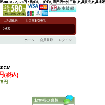
郎30CM - 2,178円 : 海釣り、船釣り専門店の沖三昧 ,釣具販売,釣具通販
ご利用規約
特定商取引表示
で検索
ホーム
会員登録
ログイン
0CM
8円
(税込)
78円