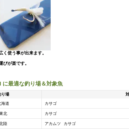
広く使う事が出来ます。
運びが楽です。
M に最適な釣り場＆対象魚
釣り場
北海道
カサゴ
東北
カサゴ
北陸
アカムツ
カサゴ