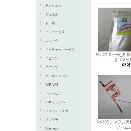
テンリュウ
デュエル
トーホー
ニッコー化成
ニットウ
ネイチャーボーイズ
鮪バスター極_相
ハピソン
用コマセ
652
ハヤブサ
バトルシップス
VARIVAS
バレーヒル
BMOジャパン
フィッシュラボ
フジワラ
No305シマアジ天秤
アーム2
Boomers