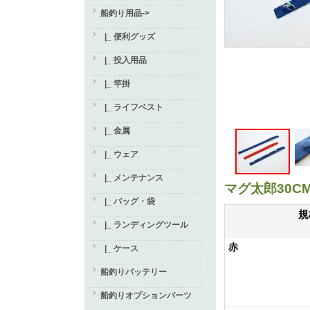
船釣り用品
->
|_ 便利グッズ
|_ 投入用品
|_ 竿掛
|_ ライフベスト
|_ 金属
|_ ウェア
|_ メンテナンス
マグ太郎30C
|_ バッグ・袋
規
|_ ランディングツール
赤
|_ ケース
船釣りバッテリー
船釣りオプションパーツ