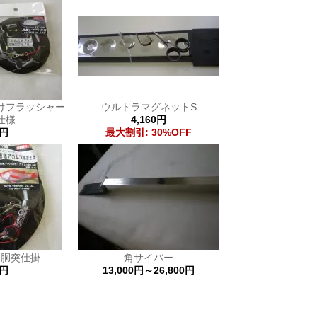
けフラッシャー
ウルトラマグネットS
仕様
4,160円
0円
最大割引: 30%OFF
ツ胴突仕掛
角サイバー
0円
13,000円～26,800円