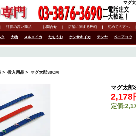
マグ太
評価の高い商品
お問合せ
店舗に関するFAQ
初めての方へ
ハタ
大物
スルメイカ
たちうお
ケンサキイカ
テンヤ
ベニアコウ
品
>
投入用品
> マグ太郎30CM
マグ太郎3
2,17
定価:2,1