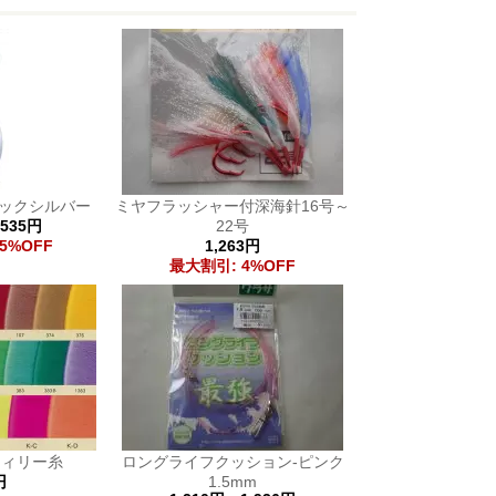
リックシルバー
ミヤフラッシャー付深海針16号～
,535円
22号
5%OFF
1,263円
最大割引: 4%OFF
ウィリー糸
ロングライフクッション-ピンク
円
1.5mm