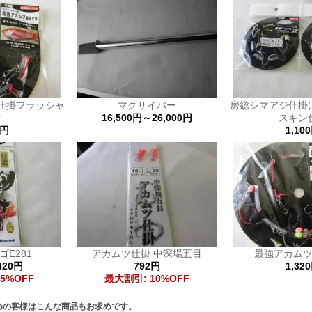
仕掛フラッシャ
マグサイバー
房総シマアジ仕掛
付
16,500円～26,000円
スキン
0円
1,10
E281
アカムツ仕掛 中深場五目
最強アカム
420円
792円
1,32
5%OFF
最大割引: 10%OFF
めの客様はこんな商品もお求めです。