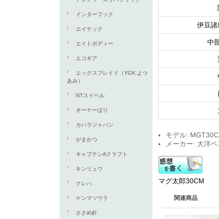
インターフック
伊豆諸
エイテック
中
エイトボディー
エコギア
エックスブレイド（YGK よつ
あみ）
NTスイベル
オーナーばり
カハラジャパン
モデル: MGT30
がまかつ
メーカー: 大洋
キャプテンAクラフト
キンリュウ
マグ太郎30CM
クレハ
関連商品
ケンマツウラ
ささめ針