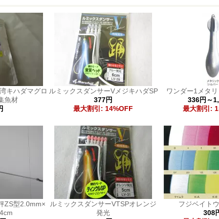
模湾キハダマグロ
ルミックスダンサーVメジキハダSP
ワンダー1メタ
集魚材
377円
336円～1
円
最大割引: 14%OFF
最大割引: 1
ZS型2.0mm×
ルミックスダンサーVTSPオレンジ
フジベイト
4cm
発光
308