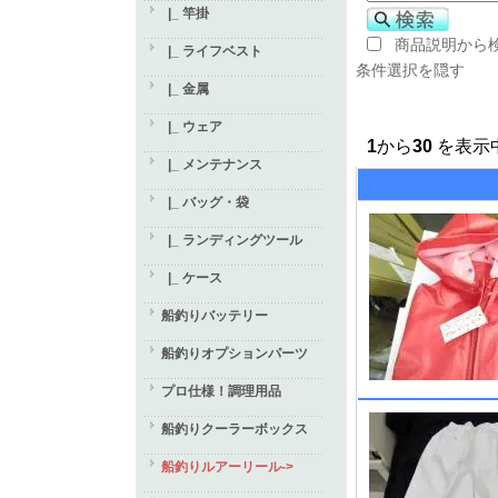
|_ 竿掛
商品説明から
|_ ライフベスト
条件選択を隠す
|_ 金属
|_ ウェア
1
から
30
を表示中
|_ メンテナンス
|_ バッグ・袋
|_ ランディングツール
|_ ケース
船釣りバッテリー
船釣りオプションパーツ
プロ仕様！調理用品
船釣りクーラーボックス
船釣りルアーリール->