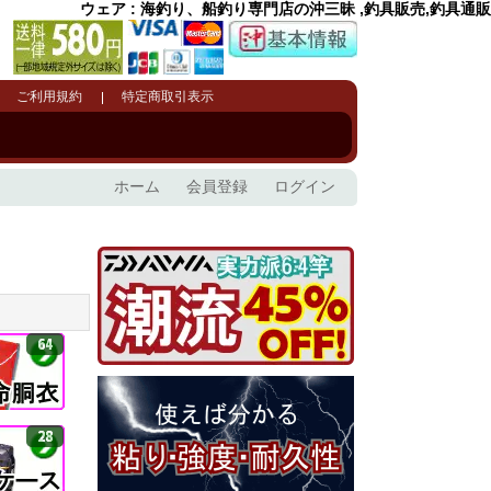
ウェア : 海釣り、船釣り専門店の沖三昧 ,釣具販売,釣具通販
ご利用規約
特定商取引表示
ホーム
会員登録
ログイン
64
28