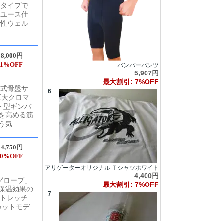
ンタイプで
ロユース仕
水性ウェル
38,000円
1%OFF
バンパーパンツ
5,907円
最大割引: 7%OFF
車式骨盤サ
6
巨大クロマ
ト型ギンバ
を高める筋
...
4,750円
0%OFF
アリゲーターオリジナル Ｔシャツホワイト
4,400円
グローブ」
最大割引: 7%OFF
％保温効果の
7
ストレッチ
カットモデ