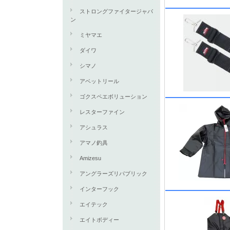
ストロングファイタージャパ
ン
ミヤマエ
ダイワ
シマノ
アベットリール
ゴクスペエボリューション
レスターファイン
アシュラス
アマノ釣具
Amizesu
アングラーズリパブリック
インターフック
エイテック
エイトボディー