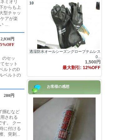
ツネミオリ
10
下からも上
大型チャッ
のケアが楽
...
2,930円
5%OFF
透湿防水オールシーズングローブテムレス
0...
）のセッ
1,500円
けてセット
最大割引: 12%OFF
ベルトのD
ルベルトの
お客様の感想
280円
ず掴むなど
使用される
す。 クー
時に付ける
、突刺...