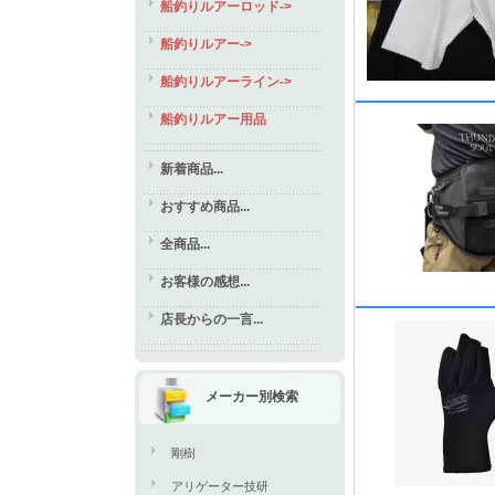
船釣りルアーロッド->
船釣りルアー->
船釣りルアーライン->
船釣りルアー用品
新着商品...
おすすめ商品...
全商品...
お客様の感想...
店長からの一言...
メーカー別検索
剛樹
アリゲーター技研