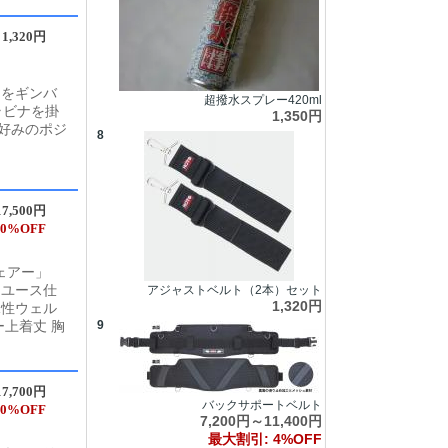
1,320円
トをギンバ
超撥水スプレー420ml
ラビナを掛
1,350円
好みのポジ
8
7,500円
0%OFF
ェアー」
ロユース仕
アジャストベルト（2本）セット
1,320円
水性ウェル
9
ー上着丈 胸
7,700円
バックサポートベルト
0%OFF
7,200円～11,400円
最大割引: 4%OFF