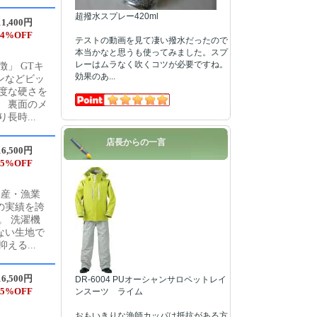
超撥水スプレー420ml
1,400円
4%OFF
テストの動画を見て凄い撥水だったので
本当かなと思うも使ってみました。スプ
レーはムラなく吹くコツが必要ですね。
」 GTキ
効果のあ...
ンなどビッ
度な硬さを
 裏面のメ
長時...
店長からの一言
6,500円
5%OFF
水産・漁業
の実績を誇
。 洗濯機
ない生地で
える...
6,500円
DR-6004 PUオーシャンサロペットレイ
5%OFF
ンスーツ ライム
おもいきりな漁師カッパは抵抗がある方