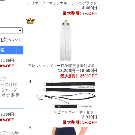
アリゲーターオリジナル Ｔシャツブラック
4,400円
最大割引: 7%OFF
[次へ >>]
価格
7,500円
0%OFF
フレッシュレイニーT154前開き胸付ズボ...
13,200円～16,500円
最大割引: 25%OFF
ェアー」
4
ユース仕様
性ウェルダ
上着丈 胸囲
スピニングハーネスセット
9,600円
2,930円
0%OFF
最大割引: 5%OFF
5
ェアーの半