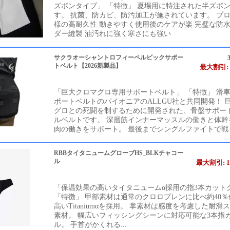
ズボンタイプ」 「特徴」 夏場用に特注された半ズボ
す。 抗菌、防カビ、防汚加工が施されています。 プ
様の高耐久性 動きやすく使用後のケアが楽 完璧な防
ダー縫製 油汚れに強く寒さにも強い
サクラオーシャントロフィーペルビックサポー
トベルト【2026新製品】
最大割引: 
「巨大クロマグロ専用サポートベルト」 「特徴」 滑
ポートベルトのパイオニアのALLGU社と共同開発！ 
グロとの死闘を制するために開発された、骨盤サポー
ルベルトです。 深層筋インナーマッスルの働きと体幹
肉の働きをサポート。 最後までシングルファイトで戦う気
RBBタイタニュームグローブHS_BLKチャコー
ル
最大割引: 1
「保温効果の高いタイタニュームα採用の指3本カット
「特徴」 甲部素材は通常のクロロプレンに比べ約40
高いTitaniumαを採用。 掌素材は感度を考慮した耐滑
素材。 幅広いフィッシングシーンに対応可能な3本指
ル。 手首がかくれる...