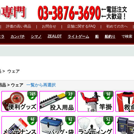
評価の高い商品
お問合せ
店舗に関するFAQ
初めての方へ
ZEALOT
タラ
カンパチ
シマノ
ライトゲーム
船
船釣り
で検索
品
> ウェア
品 > ウェア
一覧から再選択
285
39
98
46
81
51