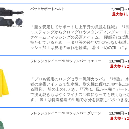
バックサポートベルト
7,200円～1
最大割引: 
「腰を安定してサポートし上半身の負担を軽減」 「特徴
ャスティングからクロマグロやスタンディングマーリ
グゲームフィッシングの必須アイテム。 腰部分には適
持たせているため、ヘタリ等の経年劣化の少ない構造。
ッシュ加工は夏場の蒸れを軽減。 滑り止めの加工により
フレッシュレイニーN160ジャンパー イエロー
13,700円～1
最大割引: 2
「プロも愛用のロングセラー漁師カッパ」 「特徴」 
者の定番アイテムで防水性、耐久性に優れた40年以上
る雨具。 船の上のしぶき、餌汚れ、風から完全ガード
で洗え乾きもはやくマイナス40度になっても硬くなら
す。 裏面は特殊構造の生地で水分を拡散しベタつきを抑
フレッシュレイニーN160ジャンパー グリーン
13,700円～1
最大割引: 2