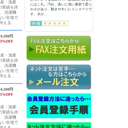
水産・漁業
にはこれ。汚れ、臭いに強い素材で柔ら
の実績を誇
かさがあり、動きやすいレインスーツで
。 洗濯機
す。水が...
ない生地で
える...
6,500円
5%OFF
水産・漁業
の実績を誇
。 洗濯機
ない生地で
える...
6,500円
5%OFF
水産・漁業
の実績を誇
。 洗濯機
ない生地で
える...