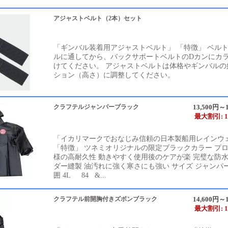
アジャストベルト（2本）セット
「ギンバル装着用アジャストベルト」 「特徴」 ベル
ルに通してから、バックサポートベルトのDカンにカ
けてください。 アジャストベルトは体格やギンバルの
ション（高さ）に調整してください。
クラフテルジャンパーブラック
13,500円～1
最大割引: 1
「イカリマークでおなじみ信頼の日本製船用レインウ
「特徴」 ツネミオリジナルの限定ブラックカラー プ
様の高耐久性 動きやすく使用後のケアが楽 完璧な防
ダー縫製 油汚れに強く寒さにも強い サイズ ジャンパ
囲 4L 84 &...
クラフテル前開胸付きズボンブラック
14,600円～1
最大割引: 1