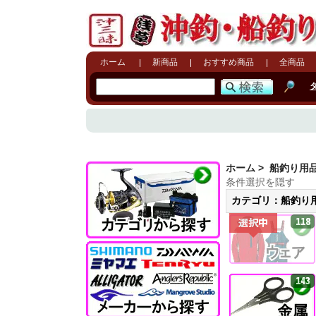
ホーム
新商品
おすすめ商品
全商品
ホーム
>
船釣り用
条件選択を隠す
カテゴリ：船釣り用
118
選択中
143