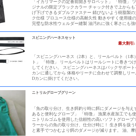
「イカリマークの定番前開きサロペット」 「特徴」 
ジナルの限定ブラックカラー チャック付きで上からも
げ下げできるダブルファスナー 錆びないよう樹脂製の
ク仕様 プロユース仕様の高耐久性 動きやすく使用後
完璧な防水性ウェルダー縫製 油汚れに強く寒さにも強い 
スピニングハーネスセット
最大割引: 
「スピニングハーネス（2本）と、リールベルト（1本
ト」 「特徴」 リールベルトはリールシートに巻きつ
してください。 スピニングハーネスはバックサポート
カンに通してから 体格やリーチに合わせて調整しリー
Dカンに掛けてください。
ニトリルグローブグリーン
「魚の取り分け、生き餌釣り時に餌にダメージを与え
あると便利なグローブ」 「特徴」 漁業水産加工でも
ニトリルゴムを使用した信頼性の高いソフトグローブで
ラーからの魚の取り分け、仕分け時に！ 生き餌を扱う
と素手でつかむより餌のダメージが減ります。 油、摩擦