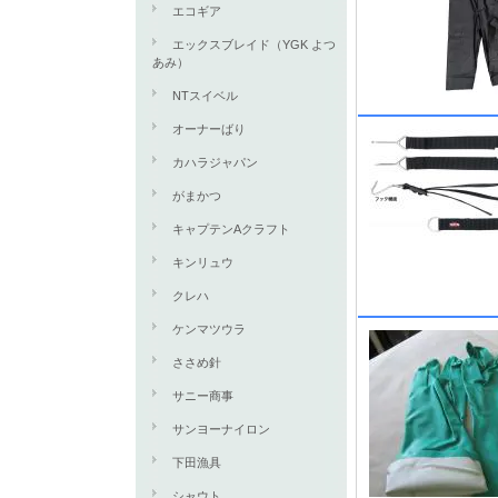
エコギア
エックスブレイド（YGK よつ
あみ）
NTスイベル
オーナーばり
カハラジャパン
がまかつ
キャプテンAクラフト
キンリュウ
クレハ
ケンマツウラ
ささめ針
サニー商事
サンヨーナイロン
下田漁具
シャウト