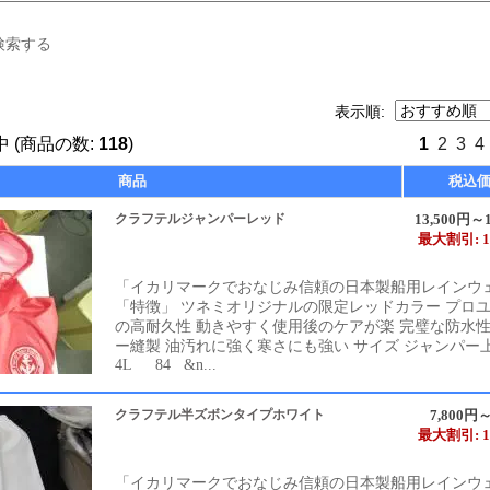
検索する
表示順:
 (商品の数:
118
)
1
2
3
4
商品
税込
クラフテルジャンパーレッド
13,500円～1
最大割引: 1
「イカリマークでおなじみ信頼の日本製船用レインウ
「特徴」 ツネミオリジナルの限定レッドカラー プロ
の高耐久性 動きやすく使用後のケアが楽 完璧な防水
ー縫製 油汚れに強く寒さにも強い サイズ ジャンパー
4L 84 &n...
クラフテル半ズボンタイプホワイト
7,800円～
最大割引: 1
「イカリマークでおなじみ信頼の日本製船用レインウ