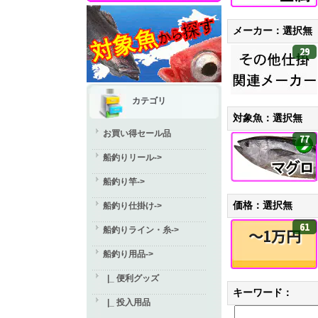
メーカー：選択無
29
カテゴリ
対象魚：選択無
お買い得セール品
77
船釣りリール->
船釣り竿->
価格：選択無
船釣り仕掛け->
61
船釣りライン・糸->
～1万円
船釣り用品
->
|_ 便利グッズ
キーワード：
|_ 投入用品