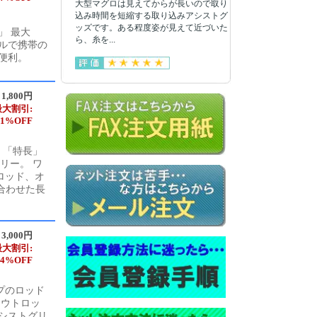
大型マグロは見えてからが長いので取り
込み時間を短縮する取り込みアシストグ
ッズです。ある程度姿が見えて近づいた
」 最大
ら、糸を...
ドルで携帯の
便利。
1,800円
最大割引:
31%OFF
 「特長」
リー。 ワ
ロッド、オ
合わせた長
3,000円
最大割引:
44%OFF
プのロッド
ラウトロッ
シストグリ