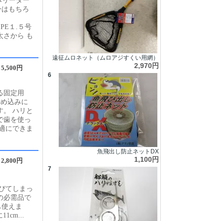
みリーダー
ーはもちろ
.５号
さから も
遠征ムロネット（ムロアジすくい用網）
2,970円
5,500円
6
る固定用
締め込みに
。 ハリと
で歯を使っ
適にできま
魚飛出し防止ネットDX
1,100円
2,800円
7
びてしまっ
の必需品で
も使えま
cm...