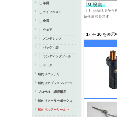
|_ 竿掛
商品説明から
|_ ライフベスト
条件選択を隠す
|_ 金属
|_ ウェア
1
から
30
を表示中
|_ メンテナンス
|_ バッグ・袋
|_ ランディングツール
|_ ケース
船釣りバッテリー
船釣りオプションパーツ
プロ仕様！調理用品
船釣りクーラーボックス
船釣りルアーリール->