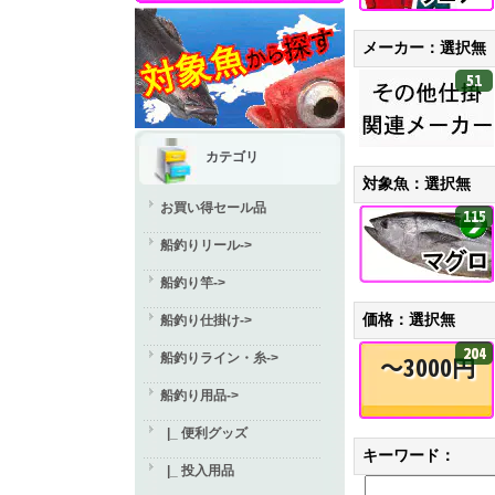
メーカー：選択無
51
カテゴリ
対象魚：選択無
お買い得セール品
115
船釣りリール->
船釣り竿->
価格：選択無
船釣り仕掛け->
204
船釣りライン・糸->
～3000円
船釣り用品
->
|_ 便利グッズ
キーワード：
|_ 投入用品