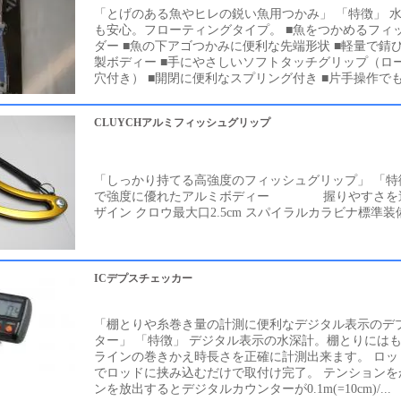
「とげのある魚やヒレの鋭い魚用つかみ」 「特徴」 
も安心。フローティングタイプ。 ■魚をつかめるフィ
ダー ■魚の下アゴつかみに便利な先端形状 ■軽量で錆
製ボディー ■手にやさしいソフトタッチグリップ（ロ
穴付き） ■開閉に便利なスプリング付き ■片手操作でもロ
CLUYCHアルミフィッシュグリップ
「しっかり持てる高強度のフィッシュグリップ」 「特
で強度に優れたアルミボディー 握りやすさを
ザイン クロウ最大口2.5cm スパイラルカラビナ標準装
ICデプスチェッカー
「棚とりや糸巻き量の計測に便利なデジタル表示のデ
ター」 「特徴」 デジタル表示の水深計。棚とりには
ラインの巻きかえ時長さを正確に計測出来ます。 ロッ
でロッドに挟み込むだけで取付け完了。 テンションを
ンを放出するとデジタルカウンターが0.1m(=10cm)/...