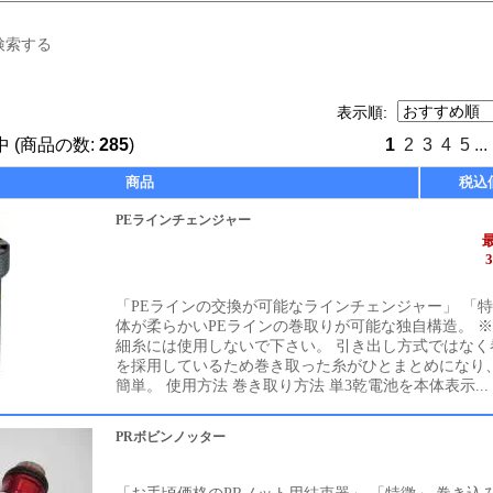
検索する
表示順:
 (商品の数:
285
)
1
2
3
4
5
...
商品
税込
PEラインチェンジャー
「PEラインの交換が可能なラインチェンジャー」 「特
体が柔らかいPEラインの巻取りが可能な独自構造。 
細糸には使用しないで下さい。 引き出し方式ではなく
を採用しているため巻き取った糸がひとまとめになり
簡単。 使用方法 巻き取り方法 単3乾電池を本体表示...
PRボビンノッター