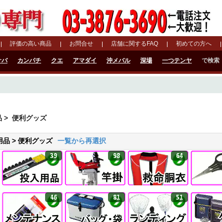
評価の高い商品
お問合せ
店舗に関するFAQ
初めての方へ
サバ
カンパチ
クエ
アマダイ
沖メバル
深場
一つテンヤ
で検索
品
> 便利グッズ
品 > 便利グッズ
一覧から再選択
39
98
64
46
81
51