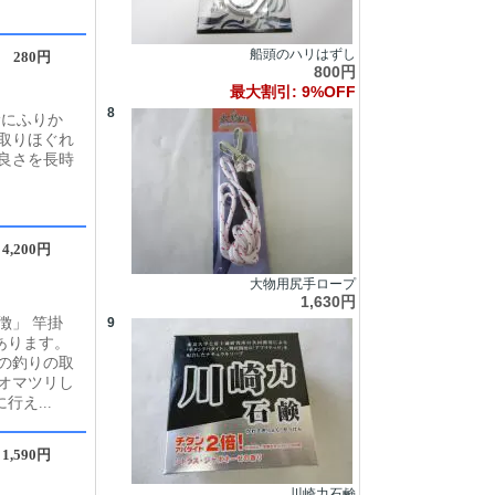
船頭のハリはずし
280円
800円
最大割引: 9%OFF
8
サにふりか
取りほぐれ
良さを長時
4,200円
大物用尻手ロープ
1,630円
徴」 竿掛
9
あります。
の釣りの取
オマツリし
え...
1,590円
川崎力石鹸