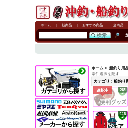
ホーム
新商品
おすすめ商品
全商品
ホーム
>
船釣り用
条件選択を隠す
カテゴリ：船釣り用
285
選択中
118