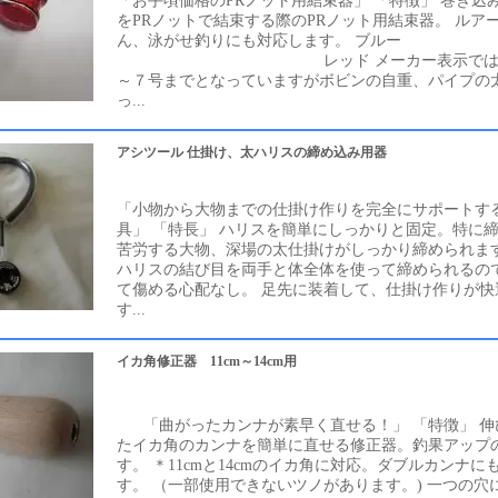
「お手頃価格のPRノット用結束器」 「特徴」 巻き込
をPRノットで結束する際のPRノット用結束器。 ルア
ん、泳がせ釣りにも対応します。 ブルー
レッド メーカー表示ではPE１
～７号までとなっていますがボビンの自重、パイプの太
っ...
アシツール 仕掛け、太ハリスの締め込み用器
「小物から大物までの仕掛け作りを完全にサポートす
具」 「特長」 ハリスを簡単にしっかりと固定。特に
苦労する大物、深場の太仕掛けがしっかり締められます
ハリスの結び目を両手と体全体を使って締められるの
て傷める心配なし。 足先に装着して、仕掛け作りが快
す...
イカ角修正器 11cm～14cm用
「曲がったカンナが素早く直せる！」 「特徴」 伸
たイカ角のカンナを簡単に直せる修正器。釣果アップ
す。 ＊11cmと14cmのイカ角に対応。ダブルカンナに
す。 （一部使用できないツノがあります。) 一つの穴に11