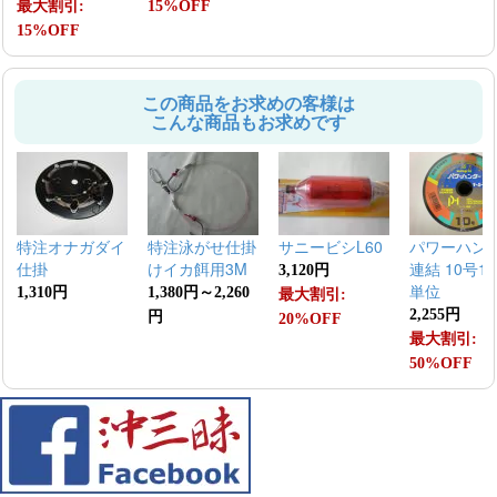
最大割引:
15%OFF
15%OFF
この商品をお求めの客様は
こんな商品もお求めです
特注オナガダイ
特注泳がせ仕掛
サニービシL60
パワーハン
仕掛
けイカ餌用3M
連結 10号10
3,120円
単位
1,310円
1,380円～2,260
最大割引:
2,255円
円
20%OFF
最大割引:
50%OFF