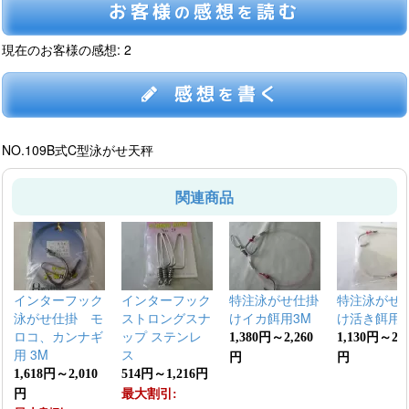
お客様
感想
読む
の
を
現在のお客様の感想: 2
感想
書く
を
NO.109B式C型泳がせ天秤
関連商品
インターフック
インターフック
特注泳がせ仕掛
特注泳がせ
泳がせ仕掛 モ
ストロングスナ
けイカ餌用3M
け活き餌用2
ロコ、カンナギ
ップ ステンレ
1,380円～2,260
1,130円～2,0
用 3M
ス
円
円
1,618円～2,010
514円～1,216円
円
最大割引: