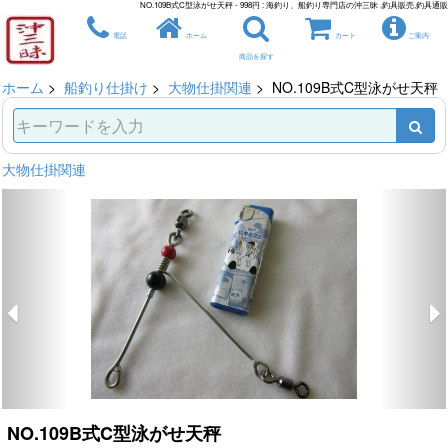
NO.109B式C型泳がせ天秤 - 998円 : 海釣り、船釣り専門店の沖三昧 ,釣具販売,釣具通販
電話
ホーム
カート
ご案内
商品を探す
ホーム
>
船釣り仕掛け
>
大物仕掛関連
> NO.109B式C型泳がせ天秤
大物仕掛関連
NO.109B式C型泳がせ天秤