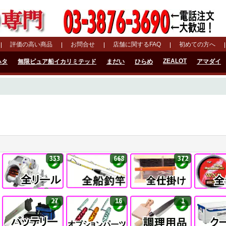
評価の高い商品
お問合せ
店舗に関するFAQ
初めての方へ
ZEALOT
ハタ
無限ピュア船イカリミテッド
まだい
ひらめ
アマダイ
353
668
372
27
16
1