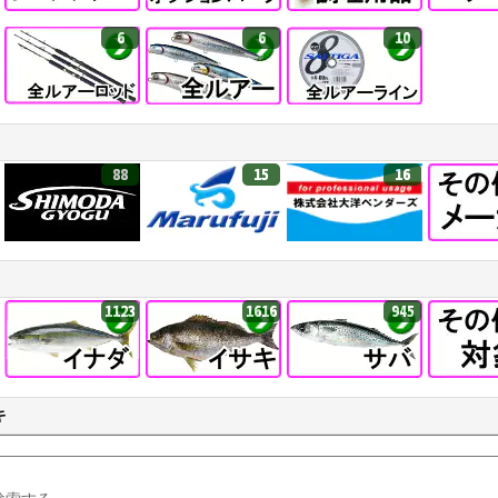
6
6
10
88
15
16
1123
1616
945
キ