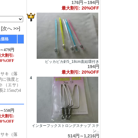
176円～194円
最大割引: 20%OFF
[次へ >>]
込価格
円～479円
最大割引:
50%OFF
ピッカピカ針5_18cm直結環付き
194円
最大割引: 20%OFF
イサキ（落
4
的に強度と
ト（エサ）
.15mの4
円～550円
最大割引:
50%OFF
インターフックストロングスナップ ステ
ン...
イサキ（落
514円～1,216円