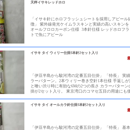
天秤イサキレッドホロ
「イサキ針にホロフラッシュシートを採用しアピール抜
徴」 紫外線発光ケイムラスキンと実績の高いスキンを
オールフロロカーボン仕様 3本針仕様 レッドホロフ
トで魚にアピール
イサキ タイ ウィリー仕掛3本針2セット入り
「伊豆半島から駿河湾の定番五目仕掛」 「特長」 実
ラーパターン。2本ウィリー巻き空針1本仕様 手返しが楽
と喰い渋り時に有効な6Mの2つの長さ カラーパターン
掛が2セット入り。 東京湾口のコマセ五目の用途にも
イサキ タイ オールカラ針仕掛3本針2セット入り
「伊豆半島から駿河湾の定番五目仕掛」 「特長」 基