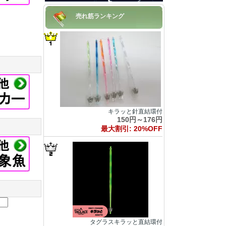
売れ筋ランキング
キラッと針直結環付
150円～176円
最大割引: 20%OFF
タグラスキラッと直結環付