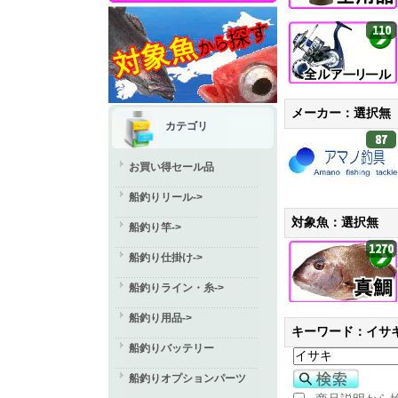
110
メーカー：選択無
カテゴリ
87
お買い得セール品
船釣りリール->
対象魚：選択無
船釣り竿->
1270
船釣り仕掛け->
船釣りライン・糸->
船釣り用品->
キーワード：イサ
船釣りバッテリー
船釣りオプションパーツ