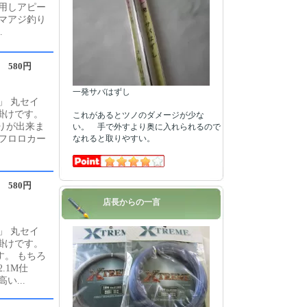
用しアピー
シマアジ釣り
.
580円
一発サバはずし
」 丸セイ
掛けです。
これがあるとツノのダメージが少な
りが出来ま
い。 手で外すより奥に入れられるので
フロロカー
なれると取りやすい。
580円
店長からの一言
」 丸セイ
掛けです。
。 もちろ
.1M仕
...