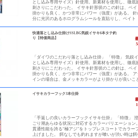
とし込み専用サイズ）針使用。新素材を使用し、徹底
刺さりにこだわった。 イサキ針形状のこの針は、ベイ
掛かりも良く、かつ非常にパワー（強度）がある。 針
分に光沢のあるホログラムシールを直貼りし、ベイト（エ
快適落とし込み仕掛けSSLBG気鋭イサキ6本タテ釣
り【特価商品】
「ダイワのこだわり落とし込み仕掛」 「特徴」 気鋭
とし込み専用サイズ）針使用。新素材を使用し、徹底
刺さりにこだわった。 イサキ針形状のこの針は、ベイ
掛かりも良く、かつ非常にパワー（強度）がある。 ア
インの場合は、金メッキカラーがより掛かりが良いことが
イサキカラーフック3本仕掛
「手返しの良いカラーフックイサキ仕掛」 「特徴」 
ごり潮あらゆる状況に対応するカラーバリエーション。
貫通性能を誇る“極アジ”をトップレスコートでカラー
上げました。 餌なしでも釣れますが喰いが渋い時は餌