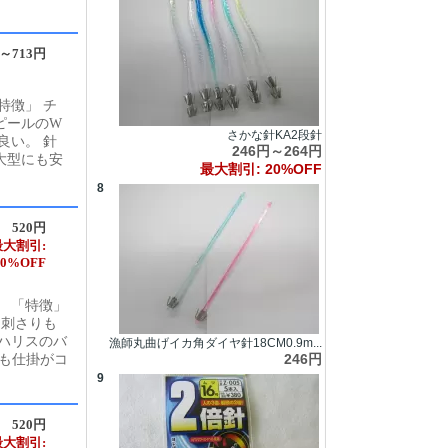
円～713円
特徴」 チ
ピールのW
さかな針KA2段針
良い。 針
246円～264円
大型にも安
最大割引: 20%OFF
8
520円
最大割引:
20%OFF
 「特徴」
。刺さりも
ハリスのバ
漁師丸曲げイカ角ダイヤ針18CM0.9m...
246円
でも仕掛がコ
9
520円
最大割引: