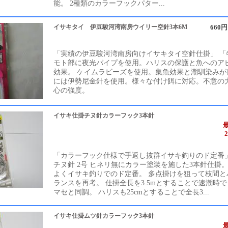
能。 2種類のカラーフックパター...
イサキタイ 伊豆駿河湾南房ウイリー空針3本6M
660
「実績の伊豆駿河湾南房向けイサキタイ空針仕掛」 「
モト部に夜光パイプを使用。ハリスの保護と魚へのア
効果。 ケイムラビーズを使用。集魚効果と潮馴染みが
には伊勢尼金針を使用。様々な付け餌に対応。不意の
心の強度。
イサキ仕掛チヌ針カラーフック3本針
「カラーフック仕様で手返し抜群イサキ釣りのド定番」
チヌ針 2号 ヒネリ無にカラー塗装を施した3本針仕掛
よくイサキ釣りでのド定番。 多点掛けを狙って枝間と
ランスを再考。 仕掛全長を3.5mとすることで速潮時
マセと同調。 ハリスも25cmとすることで全長3...
イサキ仕掛ムツ針カラーフック3本針