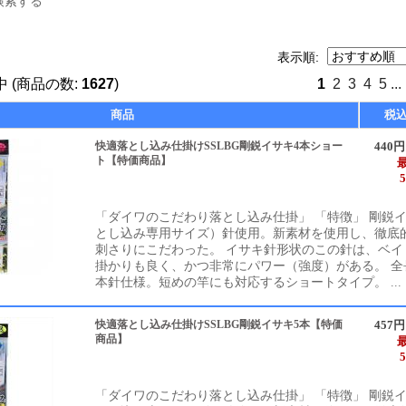
検索する
表示順:
 (商品の数:
1627
)
1
2
3
4
5
...
商品
税
快適落とし込み仕掛けSSLBG剛鋭イサキ4本ショー
440
ト【特価商品】
「ダイワのこだわり落とし込み仕掛」 「特徴」 剛鋭
とし込み専用サイズ）針使用。新素材を使用し、徹底
刺さりにこだわった。 イサキ針形状のこの針は、ベイ
掛かりも良く、かつ非常にパワー（強度）がある。 全長2
本針仕様。短めの竿にも対応するショートタイプ。 ...
快適落とし込み仕掛けSSLBG剛鋭イサキ5本【特価
457
商品】
「ダイワのこだわり落とし込み仕掛」 「特徴」 剛鋭