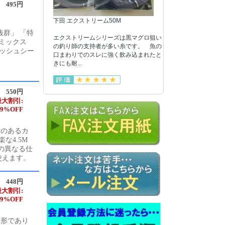
495円
下田 エクストリーム50M
群」 「特
エクストリームシリーズは黒マグロ狙い
ミックス
の釣り師の支持者が多い糸です。 魚の
ラッシュシー
口まわりでのスレに強く飲み込まれたと
きにも耐...
550円
最大割引:
9%OFF
績のあるカ
な4.5M
の異なる仕
使えます。
448円
最大割引:
9%OFF
本形であり