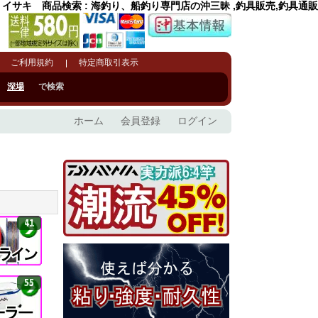
イサキ 商品検索 : 海釣り、船釣り専門店の沖三昧 ,釣具販売,釣具通販
ご利用規約
特定商取引表示
深場
で検索
ホーム
会員登録
ログイン
41
55