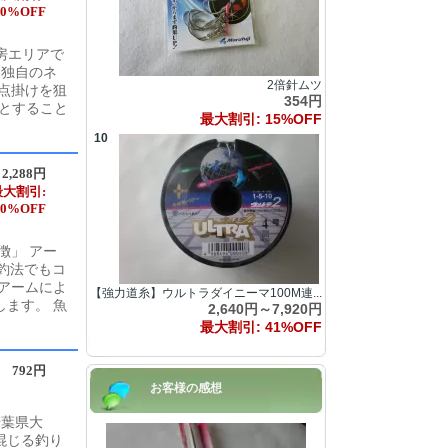
20%OFF
房エリアで
 独自のネ
2倍針ムツ
点掛けを狙
354円
mとすること
最大割引: 15%OFF
10
2,288円
最大割引:
20%OFF
徴」 アー
ー釣法でもコ
アームによ
【強力道糸】ウルトラダイニーマ100M連...
ます。 魚
2,640円～7,920円
最大割引: 41%OFF
792円
お客様の感想
千葉県大
混じる釣り