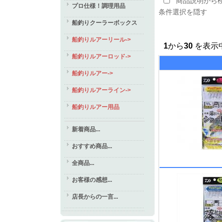
商品説明から
プロ仕様！調理用品
条件選択を隠す
船釣りクーラーボックス
船釣りルアーリール->
1
から
30
を表示中
船釣りルアーロッド->
船釣りルアー->
船釣りルアーライン->
船釣りルアー用品
新着商品...
おすすめ商品...
全商品...
お客様の感想...
店長からの一言...