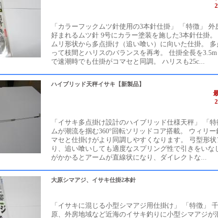
「カラーフックムツ針使用の3本針仕掛」 「特徴」 外
好まれるムツ針 9号にカラー塗装を施した3本針仕掛。
ムリ形状から多点掛け（追い喰い）に向いた仕掛。 多
って枝間とハリスのバランスを再考。 仕掛全長を3.5
で速潮時でも仕掛がコマセと同調。 ハリスも25c...
ハイブリッド天秤イサキ【新製品】
「イサキ多点掛け設計のハイブリッド仕様天秤」 「特
ムが潮流を掴む360°回転ソリッドコア搭載。 ウィリ
マセと仕掛けがより同調しやすくなります。 弓型形状
り、追い喰いしても適度なスプリング性で引きをいなし
がかかるとアームが直線状になり、ダイレクトな...
大原シマアジ、イサキ仕掛2本針
「イサキに混じる小型シマアジ用仕掛け」 「特徴」 
原、外房地域など近海のイサキ釣りに小型シマアジが