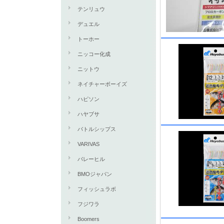
テンリュウ
デュエル
トーホー
ニッコー化成
ニットウ
ネイチャーボーイズ
ハピソン
ハヤブサ
バトルシップス
VARIVAS
バレーヒル
BMOジャパン
フィッシュラボ
フジワラ
Boomers