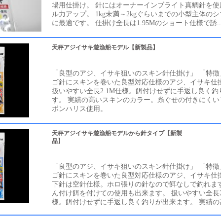
場用仕掛け。 針にはオーナーインブライト真鯛針を使
ル力アップ。 1kg未満～2kgぐらいまでの小型主体の
に最適です。 仕掛け全長は1.95Mのショート仕様で誘..
天秤アジイサキ遊漁船モデル【新製品】
「良型のアジ、イサキ狙いのスキン針仕掛け」 「特徴
ゴ針にスキンを巻いた良型対応仕様のアジ、イサキ仕
扱いやすい全長2.1M仕様。餌付けせずに手返し良く釣
す。 実績の高いスキンのカラー。糸ぐせの付きにくい
ボンハリス使用。
天秤アジイサキ遊漁船モデルから針タイプ【新製
品】
「良型のアジ、イサキ狙いのスキン針仕掛け」 「特徴
ゴ針にスキンを巻いた良型対応仕様のアジ、イサキ仕
下針は空針仕様。ホロ張りの針なので餌なしで釣れます
ん付け餌を付けての使用も出来ます。 扱いやすい全長2
様。餌付けせずに手返し良く釣りが出来ます。 実績の高い