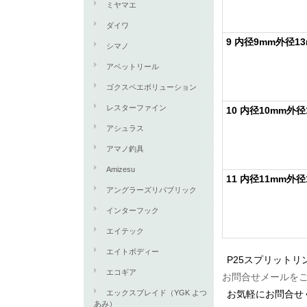
ミヤマエ
ダイワ
9 内径9mm外径1
シマノ
アベットリール
ゴクスペエボリューション
レスターファイン
10 内径10mm外径
アシュラス
アマノ釣具
Amizesu
11 内径11mm外径
アングラーズリパブリック
インターフック
エイテック
エイトボディー
P25スプリット
エコギア
お問合せメールを
エックスブレイド（YGK よつ
お気軽にお問合せ
あみ）