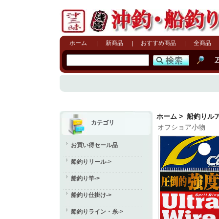
ホーム
新商品
おすすめ商品
全商品
ホーム
>
船釣りル
カテゴリ
オフショア小物
お買い得セール品
船釣りリール->
船釣り竿->
船釣り仕掛け->
船釣りライン・糸->