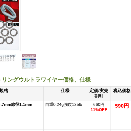
ットリングウルトラワイヤー価格、仕様
規格
仕様
定価/実売
税込価格
割引
6.7mm線径1.1mm
自重0.24g強度125lb
660円
590円
11%OFF