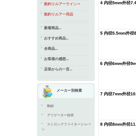
4 内径5mm外径7.
船釣りルアーライン->
船釣りルアー用品
新着商品...
5 内径5.5mm外径
おすすめ商品...
全商品...
お客様の感想...
6 内径6mm外径9
店長からの一言...
メーカー別検索
7 内径7mm外径10
剛樹
アリゲーター技研
8 内径8mm外径11
ストロングファイタージャパ
ン