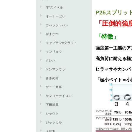
NTスイベル
P25スプリ
オーナーばり
「圧倒的強
カハラジャパン
がまかつ
「特徴」
キャプテンAクラフト
強度第一主義のア
キンリュウ
高負荷に耐える極
クレハ
ヒラマサやカンパ
ケンマツウラ
ささめ針
「極小ベイト＝小
サニー商事
サンヨーナイロン
下田漁具
シャウト
ジャッカル
人徳丸