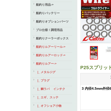
船釣り用品->
船釣りバッテリー
船釣りオプションパーツ
プロ仕様！調理用品
船釣りクーラーボックス
船釣りルアーリール->
船釣りルアーロッド->
船釣りルアー
->
P25スプリ
|_ メタルジグ
|_ プラグ
3 内径4.5mm外径
|_ 鯛ラバ インチク
|_ エギ、スッテ
|_ オフショア小物