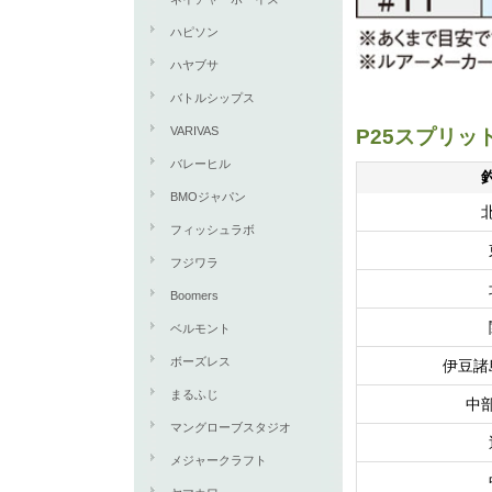
ハピソン
ハヤブサ
バトルシップス
VARIVAS
P25スプリ
バレーヒル
BMOジャパン
フィッシュラボ
フジワラ
Boomers
ベルモント
ボーズレス
伊豆諸
まるふじ
中
マングローブスタジオ
メジャークラフト