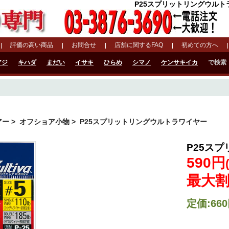
P25スプリットリングウルトラ
評価の高い商品
お問合せ
店舗に関するFAQ
初めての方へ
アジ
キハダ
まだい
イサキ
ひらめ
シマノ
ケンサキイカ
で検索
アー
>
オフショア小物
> P25スプリットリングウルトラワイヤー
P25ス
590円
最大割
定価:66