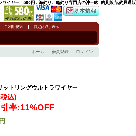
ワイヤー - 590円 : 海釣り、船釣り専門店の沖三昧 ,釣具販売,釣具通販
ご利用規約
特定商取引表示
ホーム
会員登録
ログイン
プリットリングウルトラワイヤー
(税込)
引率:11%OFF
0円