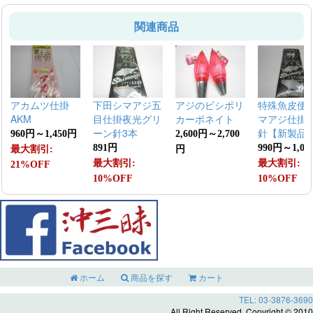
関連商品
アカムツ仕掛
下田シマアジ五
アジのビシポリ
特殊魚皮使
AKM
目仕掛夜光グリ
カーボネイト
マアジ仕掛3
ーン針3本
針【新製品
960円～1,450円
2,600円～2,700
891円
990円～1,08
最大割引:
円
最大割引:
最大割引:
21%OFF
10%OFF
10%OFF
ホーム
商品を探す
カート
TEL: 03-3876-3690
All Right Reserved. Copyright © 2010