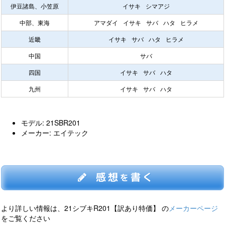
伊豆諸島、小笠原
イサキ
シマアジ
中部、東海
アマダイ
イサキ
サバ
ハタ
ヒラメ
近畿
イサキ
サバ
ハタ
ヒラメ
中国
サバ
四国
イサキ
サバ
ハタ
九州
イサキ
サバ
ハタ
モデル: 21SBR201
メーカー: エイテック
感想
書く
を
より詳しい情報は、21シブキR201【訳あり特価】 の
メーカーページ
をご覧ください