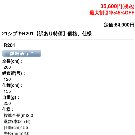
35,600円
(税込)
最大割引率:45%OFF
定価:64,900円
21シブキR201【訳あり特価】価格、仕様
R201
詳細表示
全長(cm)：
200
錘負荷(号)：
120
仕舞(cm)：
155
自重(g)：
250
仕様：
標準全長(m)2.0
継数(本)2（B）
仕舞(cm)155
先径(m/m)2.0