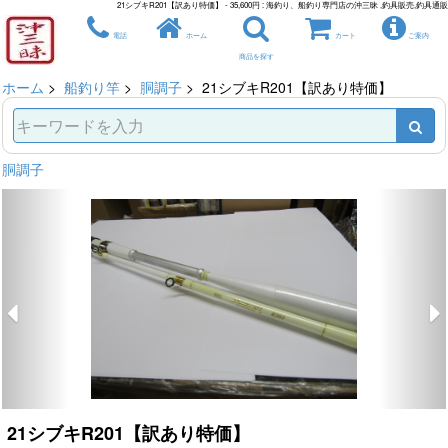
21シブキR201【訳あり特価】 - 35,600円 : 海釣り、船釣り専門店の沖三昧 ,釣具販売,釣具通販
電話
ホーム
カート
ご案内
商品を探す
ホーム
>
船釣り竿
>
胴調子
> 21シブキR201【訳あり特価】
胴調子
21シブキR201【訳あり特価】