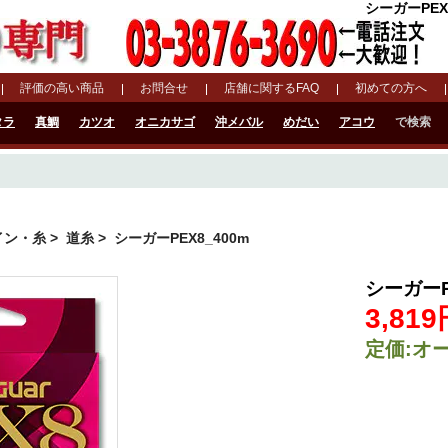
シーガーPEX
評価の高い商品
お問合せ
店舗に関するFAQ
初めての方へ
タラ
真鯛
カツオ
オニカサゴ
沖メバル
めだい
アコウ
で検索
イン・糸
>
道糸
> シーガーPEX8_400m
シーガーP
3,81
定価:オ