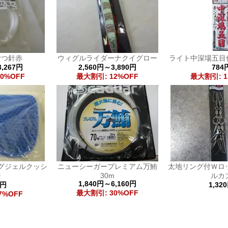
むつ針赤
ウィグルライダーナクイグロー
ライト中深場五目仕
3,267円
2,560円～3,890円
784
0%OFF
最大割引: 12%OFF
最大割引: 1
グジェルクッシ
ニューシーガープレミアム万鮪
太地リング付Ｗロ
ン
30m
ルカ
1,840円～6,160円
3円
1,32
最大割引: 30%OFF
7%OFF