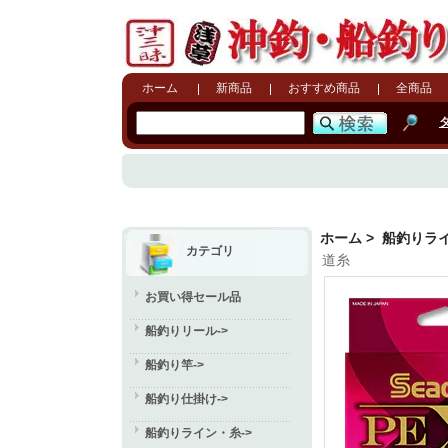
ホーム
新商品
おすすめ商品
全商品
ホーム
>
船釣りラ
カテゴリ
道糸
お買い得セール品
船釣りリール->
船釣り竿->
船釣り仕掛け->
船釣りライン・糸
->