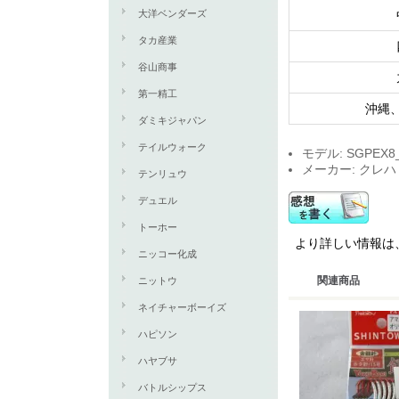
大洋ベンダーズ
タカ産業
谷山商事
第一精工
沖縄
ダミキジャパン
テイルウォーク
モデル: SGPEX8
メーカー: クレハ
テンリュウ
デュエル
トーホー
より詳しい情報は、シ
ニッコー化成
関連商品
ニットウ
ネイチャーボーイズ
ハピソン
ハヤブサ
バトルシップス