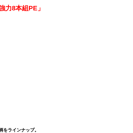
力8本組PE」
号柄をラインナップ。