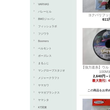
VARIVAS
バレーヒル
ヨクバリフッ
BMOジャパン
611
フィッシュラボ
フジワラ
Boomers
ベルモント
ボーズレス
まるふじ
【強力道糸】ウル
マングローブスタジオ
100M
2,640円～
メジャークラフト
最大割引: 4
ヤマカワ
この商品をお求
ヤマガブランクス
ヤマシタ
KT関東