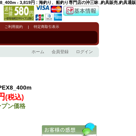
8_400m - 3,819円 : 海釣り、船釣り専門店の沖三昧 ,釣具販売,釣具通販
ご利用規約
特定商取引表示
ホーム
会員登録
ログイン
EX8_400m
9円
(税込)
ープン価格