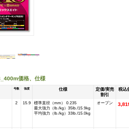
8_400m価格、仕様
仕様
定価/実売
税込
号数
強度
割引
2
15.9
標準直径（mm） 0.235
オープン
3,8
最大強力（lb./kg）35lb./15.9kg
平均強力（lb./kg）33lb./15.0kg