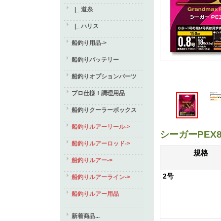
|_ 道糸
|_ ハリス
船釣り用品->
船釣りバッテリー
船釣りオプションパーツ
プロ仕様！調理用品
船釣りクーラーボックス
船釣りルアーリール->
シーガーPEX
船釣りルアーロッド->
規格
船釣りルアー->
2号
船釣りルアーライン->
船釣りルアー用品
新着商品...