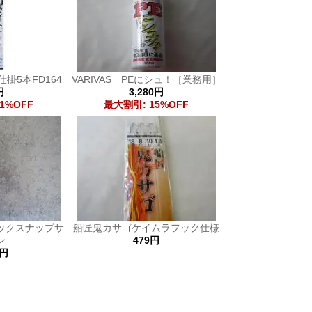
掛5本FD164
VARIVAS PEにシュ！［業務用］
円
3,280円
1%OFF
最大割引: 15%OFF
ックスナップサ
船匠鬼カサゴケイムラフック仕様
ン
479円
0円