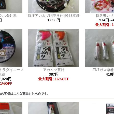
クホタ針赤
特注アカムツ胴突き仕掛け3本針
特選鬼カサゴ
円
1,630円
374円～
最大割引: 1
トラダイニーマ
アカムツ替針
FN7ガス糸巻
連結
387円
418
7,920円
最大割引: 16%OFF
1%OFF
めの客様はこんな商品もお求めです。