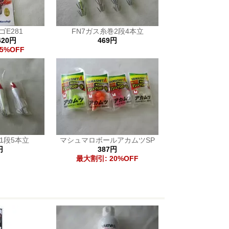
E281
FN7ガス糸巻2段4本立
420円
469円
5%OFF
1段5本立
マシュマロボールアカムツSP
円
387円
最大割引: 20%OFF