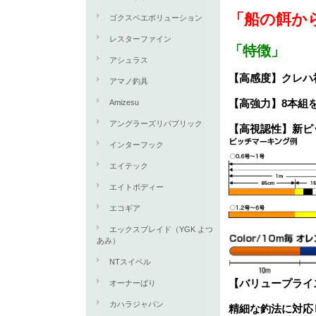
「船の餌か
ゴクスペエボリューション
レスターファイン
「特徴」
アシュラス
【高感度】クレハ
アマノ釣具
【高強力】8本組
Amizesu
アングラーズリパブリック
【高視認性】新ピ
インターフック
エイテック
エイトボディー
エコギア
エックスブレイド（YGK よつ
あみ）
NTスイベル
【バリュープライ
オーナーばり
カハラジャパン
精細な釣法に対応