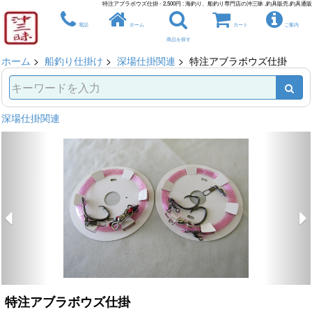
特注アブラボウズ仕掛 - 2,500円 : 海釣り、船釣り専門店の沖三昧 ,釣具販売,釣具通販
電話
ホーム
カート
ご案内
商品を探す
ホーム
>
船釣り仕掛け
>
深場仕掛関連
> 特注アブラボウズ仕掛
深場仕掛関連
特注アブラボウズ仕掛