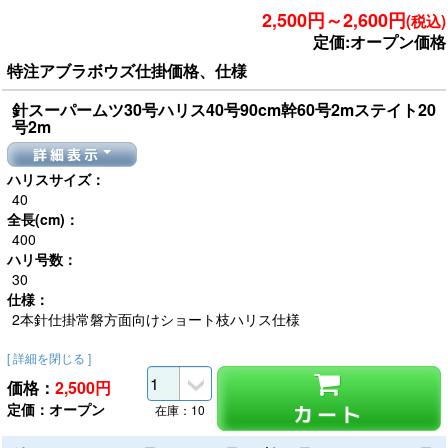
2,500円～2,600円
(税込)
定価:オープン価格
特注アブラボウズ仕掛価格、仕様
針スーパームツ30号ハリス40号90cm幹60号2mステイト20
号2m
詳細表示
ハリスサイズ：
40
全長(cm)：
400
ハリ号数：
30
仕様：
2本針仕掛常磐方面向けショート枝ハリス仕様
[ 詳細を閉じる ]
価格：
2,500
円
定価：オープン
カート
在庫：10