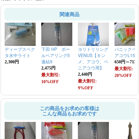
関連商品
ディープスペク
下田 HP ボー
ヨリトリリング
パニックベ
タ水中ライト
ルベアリング5
VENUS【キン
アコウL150
連結9
メ、アコウ、ベ
2,300円
650円～713
ニアコウ用】
2,475円
最大割引:
2,440円
最大割引:
20%OFF
最大割引:
10%OFF
9%OFF
この商品をお求めの客様は
こんな商品もお求めです