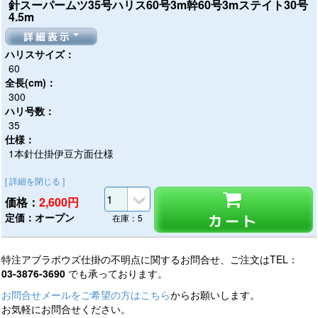
針スーパームツ35号ハリス60号3m幹60号3mステイト30号
4.5m
詳細表示
ハリスサイズ：
60
全長(cm)：
300
ハリ号数：
35
仕様：
1本針仕掛伊豆方面仕様
[ 詳細を閉じる ]
価格：
2,600
円
定価：オープン
カート
在庫：5
特注アブラボウズ仕掛の不明点に関するお問合せ、ご注文はTEL：
03-3876-3690
でも承っております。
お問合せメールをご希望の方はこちら
からお願いします。
お気軽にお問合せください。