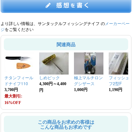
感想
書く
を
より詳しい情報は、サンタックルフィッシングナイフ の
メーカーペー
ジ
をご覧ください
関連商品
チタンフィール
しめピック
極上マルチロン
フィッシュ
ドナイフ110
グシザース
フ2型F
4,300円～4,400
3,700円
1,000円
1,190円
円
最大割引:
16%OFF
この商品をお求めの客様は
こんな商品もお求めです