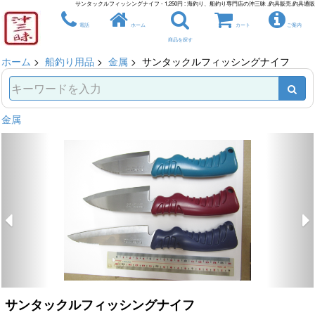
サンタックルフィッシングナイフ - 1,250円 : 海釣り、船釣り専門店の沖三昧 ,釣具販売,釣具通販
電話
ホーム
カート
ご案内
商品を探す
ホーム
>
船釣り用品
>
金属
> サンタックルフィッシングナイフ
金属
サンタックルフィッシングナイフ