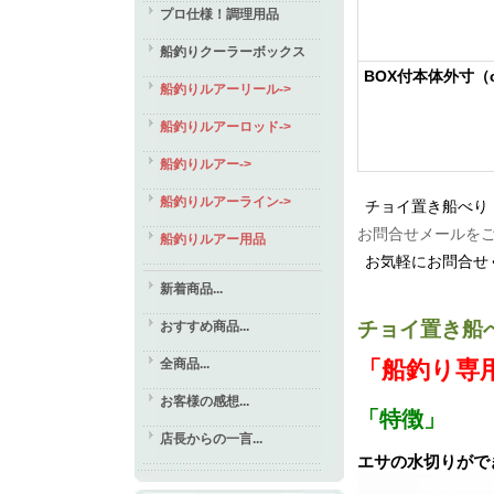
プロ仕様！調理用品
船釣りクーラーボックス
BOX付本体外寸（c
船釣りルアーリール->
船釣りルアーロッド->
船釣りルアー->
船釣りルアーライン->
チョイ置き船べり
お問合せメールを
船釣りルアー用品
お気軽にお問合せ
新着商品...
チョイ置き船
おすすめ商品...
全商品...
「船釣り専
お客様の感想...
「特徴」
店長からの一言...
エサの水切りがで