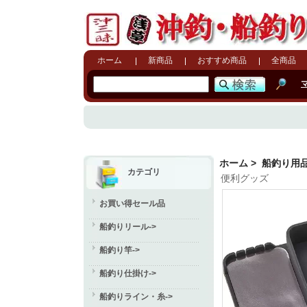
ホーム
新商品
おすすめ商品
全商品
ホーム
>
船釣り用
カテゴリ
便利グッズ
お買い得セール品
船釣りリール->
船釣り竿->
船釣り仕掛け->
船釣りライン・糸->