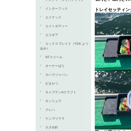
インターフック
トレイセッティン
エイテック
エイトボディー
エコギア
エックスブレイド（YGK よつ
あみ）
NTスイベル
オーナーばり
カハラジャパン
がまかつ
キャプテンAクラフト
キンリュウ
クレハ
ケンマツウラ
ささめ針