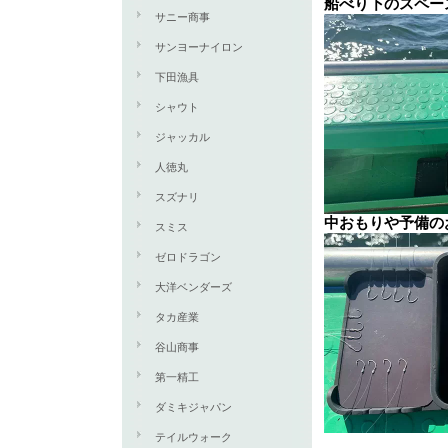
船べり下のスペー
サニー商事
サンヨーナイロン
下田漁具
シャウト
ジャッカル
人徳丸
スズナリ
中おもりや予備の
スミス
ゼロドラゴン
大洋ベンダーズ
タカ産業
谷山商事
第一精工
ダミキジャパン
テイルウォーク