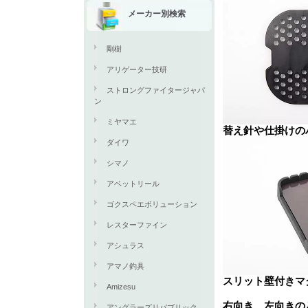
メーカー別検索
剛樹
アリゲーター技研
ストロングファイタージャパ
ン
ミヤマエ
替え針や仕掛けの
ダイワ
シマノ
アベットリール
ゴクスペエボリューション
レスターファイン
アシュラス
アマノ釣具
スリット壁付きマ
Amizesu
右向き、左向きの
アングラーズリパブリック