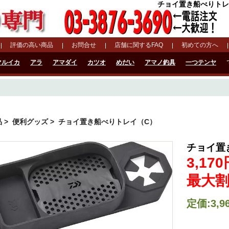
チョイ置き船べりトレイ（
評価の高い商品
お問合せ
店舗に関するFAQ
初めての方へ
マルイカ
アラ
アマダイ
カツオ
めだい
アマノ釣具
一つテンヤ
品
>
便利グッズ
> チョイ置き船べりトレイ（C）
チョイ置
3,17
最大割
定価:3,9