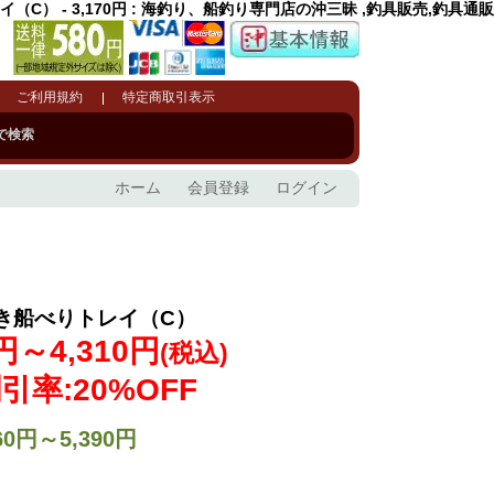
C） - 3,170円 : 海釣り、船釣り専門店の沖三昧 ,釣具販売,釣具通販
ご利用規約
特定商取引表示
で検索
ホーム
会員登録
ログイン
き船べりトレイ（C）
0円～4,310円
(税込)
引率:20%OFF
60円～5,390円