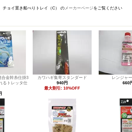
、チョイ置き船べりトレイ（C） の
メーカーページ
をご覧ください
憶合金幹糸仕掛3
カワハギ集寄スタンダード
レンジャ
れるトレッタ仕
940円
660
）
最大割引: 10%OFF
円