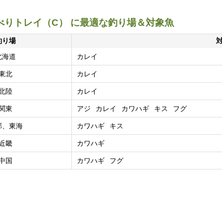
べりトレイ（C） に最適な釣り場＆対象魚
釣り場
北海道
カレイ
東北
カレイ
北陸
カレイ
関東
アジ
カレイ
カワハギ
キス
フグ
部、東海
カワハギ
キス
近畿
カワハギ
中国
カワハギ
フグ