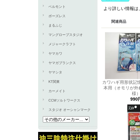
ベルモント
より詳しい情報は
ボーズレス
関連商品
まるふじ
マングローブスタジオ
メジャークラフト
ヤマカワ
ヤマガブランクス
ヤマシタ
KT関東
カワハギ用形状記
本用（オモリが外
カーメイト
様
990
CCMソルトワークス
スタジオ オーシャンマーク