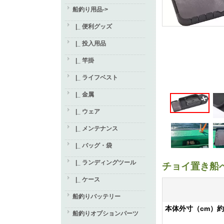
船釣り用品
->
|_ 便利グッズ
|_ 投入用品
|_ 竿掛
|_ ライフベスト
|_ 金属
|_ ウェア
|_ メンテナンス
|_ バッグ・袋
|_ ランディングツール
チョイ置き船
|_ ケース
船釣りバッテリー
本体外寸（cm）約1
船釣りオプションパーツ