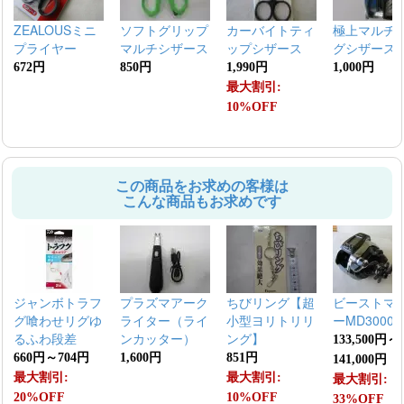
ZEALOUSミニ
ソフトグリップ
カーバイトティ
極上マルチ
プライヤー
マルチシザース
ップシザース
グシザース
672円
850円
1,990円
1,000円
最大割引:
10%OFF
この商品をお求めの客様は
こんな商品もお求めです
ジャンボトラフ
プラズマアーク
ちびリング【超
ビーストマ
グ喰わせリグゆ
ライター（ライ
小型ヨリトリリ
ーMD3000
るふわ段差
ンカッター）
ング】
133,500円～
660円～704円
1,600円
851円
141,000円
最大割引:
最大割引:
最大割引:
20%OFF
10%OFF
33%OFF