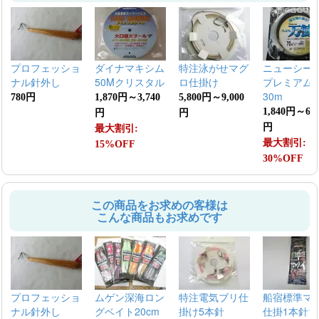
プロフェッショ
ダイナマキシム
特注泳がせマグ
ニューシー
ナル針外し
50Mクリスタル
ロ仕掛け
プレミアム
30m
780円
1,870円～3,740
5,800円～9,000
1,840円～6,1
円
円
円
最大割引:
最大割引:
15%OFF
30%OFF
この商品をお求めの客様は
こんな商品もお求めです
プロフェッショ
ムゲン深海ロン
特注電気ブリ仕
船宿標準マ
ナル針外し
グベイト20cm
掛け5本針
仕掛1本針1