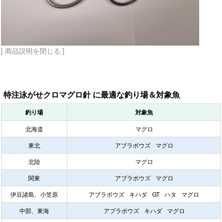
[ 商品説明を閉じる ]
特注泳がせクロマグロ針 に最適な釣り場＆対象魚
釣り場
対象魚
北海道
マグロ
東北
アブラボウズ
マグロ
北陸
マグロ
関東
アブラボウズ
マグロ
伊豆諸島、小笠原
アブラボウズ
キハダ
GT
ハタ
マグロ
中部、東海
アブラボウズ
キハダ
マグロ