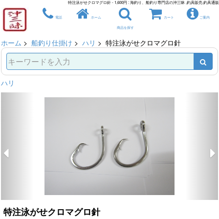
特注泳がせクロマグロ針 - 1,600円 : 海釣り、船釣り専門店の沖三昧 ,釣具販売,釣具通販
電話
ホーム
カート
ご案内
商品を探す
ホーム
>
船釣り仕掛け
>
ハリ
> 特注泳がせクロマグロ針
ハリ
特注泳がせクロマグロ針