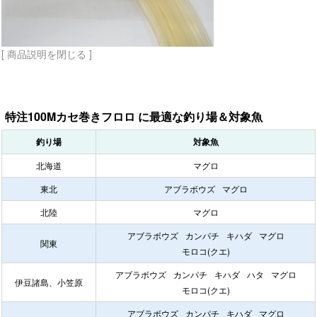
[ 商品説明を閉じる ]
特注100Mカセ巻きフロロ に最適な釣り場＆対象魚
釣り場
対象魚
北海道
マグロ
東北
アブラボウズ
マグロ
北陸
マグロ
アブラボウズ
カンパチ
キハダ
マグロ
関東
モロコ(クエ)
アブラボウズ
カンパチ
キハダ
ハタ
マグロ
伊豆諸島、小笠原
モロコ(クエ)
アブラボウズ
カンパチ
キハダ
マグロ