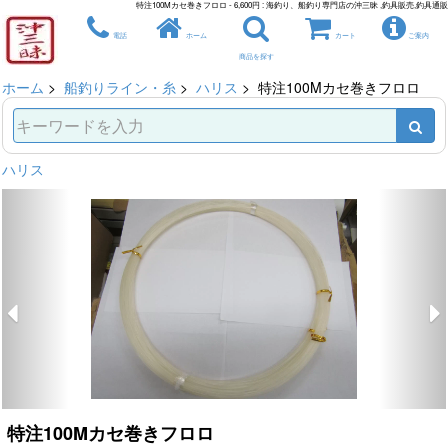
特注100Mカセ巻きフロロ - 6,600円 : 海釣り、船釣り専門店の沖三昧 ,釣具販売,釣具通販
電話
ホーム
カート
ご案内
商品を探す
ホーム
>
船釣りライン・糸
>
ハリス
> 特注100Mカセ巻きフロロ
ハリス
特注100Mカセ巻きフロロ