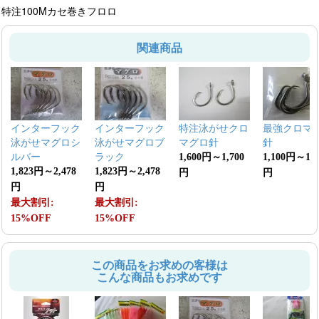
特注100Mカセ巻きフロロ
関連商品
インターフック
インターフック
特注泳がせクロ
最強クロマ
泳がせマグロシ
泳がせマグロブ
マグロ針
針
ルバー
ラック
1,600円～1,700
1,100円～1,4
1,823円～2,478
1,823円～2,478
円
円
円
円
最大割引:
最大割引:
15%OFF
15%OFF
この商品をお求めの客様は
こんな商品もお求めです