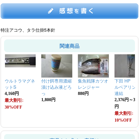
感想
書く
を
特注アコウ、タラ仕掛5本針
関連商品
ウルトラマグネ
付け餌専用濃縮
集魚戦隊カツオ
下田 HP 
ットS
漬け込み液どろ
レンジャー
ルベアリング
っ
連結
4,160円
880円
1,800円
2,376円～3,5
最大割引:
円
30%OFF
最大割引:
10%OFF