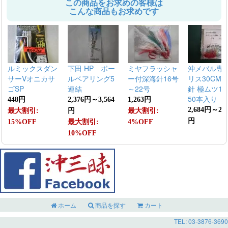
この商品をお求めの客様は
こんな商品もお求めです
ルミックスダン
下田 HP ボー
ミヤフラッシャ
沖メバル専
サーVオニカサ
ルベアリング5
ー付深海針16号
リス30CM
ゴSP
連結
～22号
針 極ムツ14
50本入り
448円
2,376円～3,564
1,263円
2,684円～2,9
最大割引:
円
最大割引:
円
15%OFF
最大割引:
4%OFF
10%OFF
ホーム
商品を探す
カート
TEL: 03-3876-3690