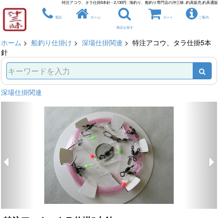
特注アコウ、タラ仕掛5本針 - 2,130円 : 海釣り、船釣り専門店の沖三昧 ,釣具販売,釣具通販
電話
ホーム
カート
ご案内
商品を探す
ホーム
>
船釣り仕掛け
>
深場仕掛関連
> 特注アコウ、タラ仕掛5本
針
深場仕掛関連