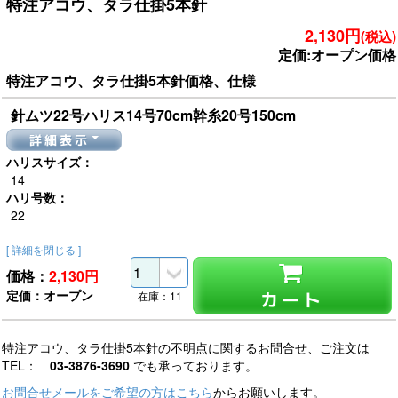
特注アコウ、タラ仕掛5本針
2,130円
(税込)
定価:オープン価格
特注アコウ、タラ仕掛5本針価格、仕様
針ムツ22号ハリス14号70cm幹糸20号150cm
詳細表示
ハリスサイズ：
14
ハリ号数：
22
[ 詳細を閉じる ]
価格：
2,130
円
定価：オープン
カート
在庫：11
特注アコウ、タラ仕掛5本針の不明点に関するお問合せ、ご注文は
TEL：
03-3876-3690
でも承っております。
お問合せメールをご希望の方はこちら
からお願いします。