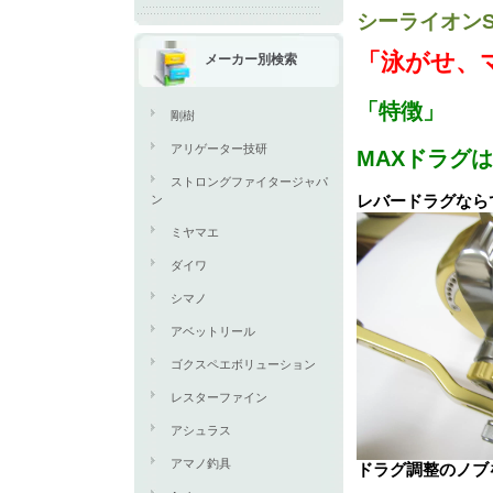
シーライオンS
「泳がせ、
メーカー別検索
「特徴」
剛樹
アリゲーター技研
MAXドラグ
ストロングファイタージャパ
レバードラグなら
ン
ミヤマエ
ダイワ
シマノ
アベットリール
ゴクスペエボリューション
レスターファイン
アシュラス
アマノ釣具
ドラグ調整のノブ