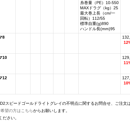
糸巻量（PE）10-550
MAXドラグ（kg）25
最大巻上長（cm/一
回転）112/55
標準自重(g)890
ハンドル長(mm)95
マ8
132
12
10
129
11
12
127
10
16D2スピードゴールドライトグレイの不明点に関するお問合せ、ご注文
ご希望の方はこちら
からお願いします。
ください。