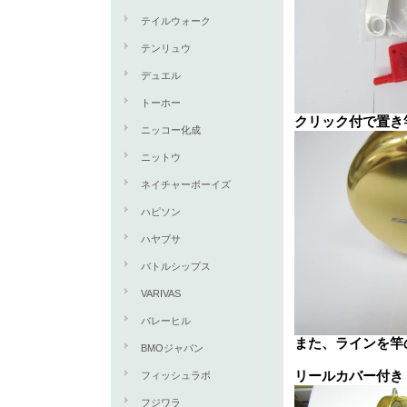
テイルウォーク
テンリュウ
デュエル
トーホー
クリック付で置き
ニッコー化成
ニットウ
ネイチャーボーイズ
ハピソン
ハヤブサ
バトルシップス
VARIVAS
バレーヒル
また、ラインを竿
BMOジャパン
リールカバー付き
フィッシュラボ
フジワラ