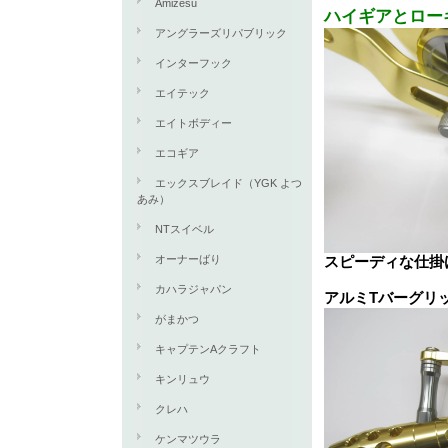
Amizesu
ハイギアとローギ
アングラーズリパブリック
インターフック
エイテック
エイトボディー
エコギア
エックスブレイド（YGK よつ
あみ）
NTスイベル
オーナーばり
スピーディな仕掛
カハラジャパン
アルミTバーグリ
がまかつ
キャプテンAクラフト
キンリュウ
クレハ
ケンマツウラ