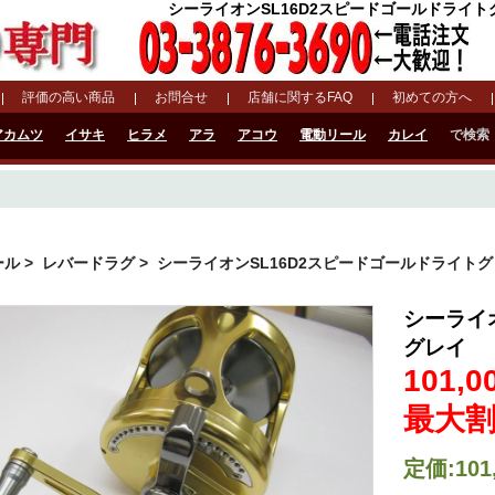
シーライオンSL16D2スピードゴールドライトグレ
評価の高い商品
お問合せ
店舗に関するFAQ
初めての方へ
アカムツ
イサキ
ヒラメ
アラ
アコウ
電動リール
カレイ
で検索
ール
>
レバードラグ
> シーライオンSL16D2スピードゴールドライト
シーライ
グレイ
101,
最大割
定価:101