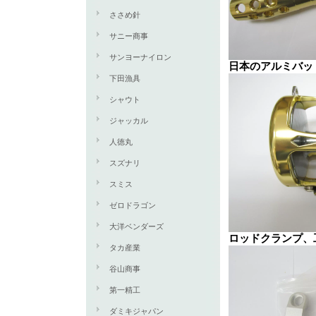
ささめ針
サニー商事
サンヨーナイロン
日本のアルミバッ
下田漁具
シャウト
ジャッカル
人徳丸
スズナリ
スミス
ゼロドラゴン
大洋ベンダーズ
ロッドクランプ、
タカ産業
谷山商事
第一精工
ダミキジャパン