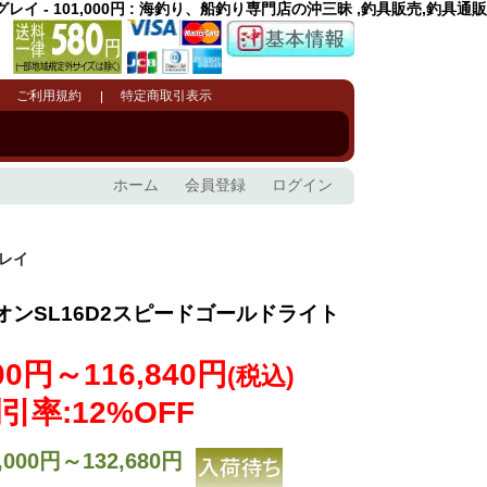
イ - 101,000円 : 海釣り、船釣り専門店の沖三昧 ,釣具販売,釣具通販
ご利用規約
特定商取引表示
ホーム
会員登録
ログイン
グレイ
オンSL16D2スピードゴールドライト
000円～116,840円
(税込)
引率:12%OFF
,000円～132,680円