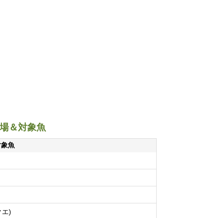
り場＆対象魚
対象魚
クエ)