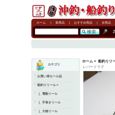
ホーム
新商品
おすすめ商品
全商品
ホーム
>
船釣りリ
カテゴリ
レバードラグ
お買い得セール品
船釣りリール
->
|_ 電動リール
|_ 手巻きリール
|_ 大物リール