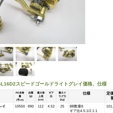
L16D2スピードゴールドライトグレイ価格、仕様
仕様
定価
PE糸巻
自重
最大巻
ギア
最大ド
(g)
量
上長
比
ラグ力
(cm)
(kg)
(号-m)
レイ
10550
890
112
4.52
25
BB数量8
101
ギア比4.5:1/2.1:1