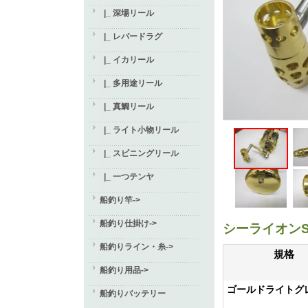
|_ 深場リール
|_ レバードラグ
|_ イカリール
|_ 多用途リール
|_ 真鯛リール
|_ ライト小物リール
|_ スピニングリール
|_ 一つテンヤ
船釣り竿->
船釣り仕掛け->
シーライオンS
船釣りライン・糸->
規格
船釣り用品->
ゴールドライトグ
船釣りバッテリー