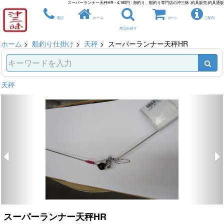
スーパーランナー天秤HR - 4,180円 : 海釣り、船釣り専門店の沖三昧 ,釣具販売,釣具通販
電話
ホーム
カート
ご案内
商品を探す
ホーム
>
船釣り仕掛け
>
天秤
> スーパーランナー天秤HR
天秤
スーパーランナー天秤HR