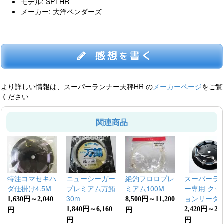
モデル: SPTHR
メーカー: 大洋ベンダーズ
感想
書く
を
より詳しい情報は、スーパーランナー天秤HR の
メーカーページ
をご覧
ください
関連商品
特注コマセキハ
ニューシーガー
絶釣フロロプレ
スーパーラ
ダ仕掛け4.5M
プレミアム万鮪
ミアム100M
ー専用 クッ
30m
ョンリーダ
1,630円～2,040
8,500円～11,200
1,840円～6,160
2,420円～2,5
円
円
円
円