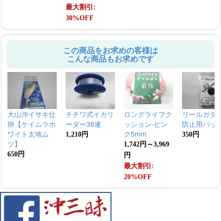
最大割引:
30%OFF
この商品をお求めの客様は
こんな商品もお求めです
大山沖イサキ仕
チチワ式イカリ
ロングライフク
リールガタ
掛【ケイムラホ
ーダー38連
ッション-ピン
防止用パッ
ワイト太地ム
ク5mm
1,210円
350円
ツ】
1,742円～3,969
650円
円
最大割引:
20%OFF