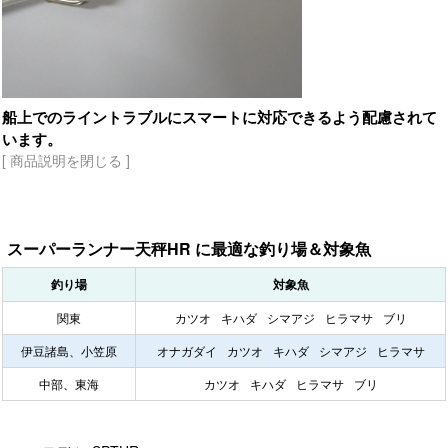
船上でのライントラブルにスマートに対応できるよう配慮されて
います。
[ 商品説明を閉じる ]
スーパーランナー天秤HR に最適な釣り場＆対象魚
釣り場
対象魚
関東
カツオ
キハダ
シマアジ
ヒラマサ
ブリ
伊豆諸島、小笠原
オナガダイ
カツオ
キハダ
シマアジ
ヒラマサ
中部、東海
カツオ
キハダ
ヒラマサ
ブリ