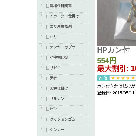
|_ 深場仕掛関連
|_ イカ、タコ仕掛け
|_ エサ用集魚剤
|_ ハリ
|_ テンヤ カブラ
HPカン付 
|_ 小中物仕掛
554円
最大割引: 1
|_ サビキ
|_ 天秤
カン付き針は結びが
|_ 天秤仕掛け
登録日: 2015/05/
|_ サルカン
|_ ビシ
|_ クッションゴム
|_ シンカー