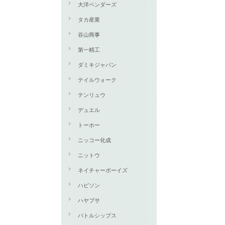
大洋ベンダーズ
タカ産業
谷山商事
第一精工
ダミキジャパン
テイルウォーク
テンリュウ
デュエル
トーホー
ニッコー化成
ニットウ
ネイチャーボーイズ
ハピソン
ハヤブサ
バトルシップス