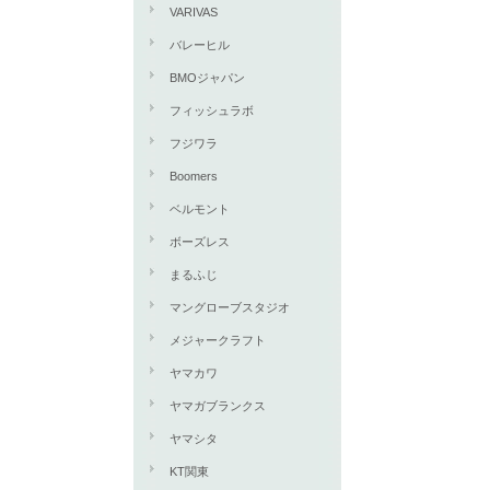
VARIVAS
バレーヒル
BMOジャパン
フィッシュラボ
フジワラ
Boomers
ベルモント
ボーズレス
まるふじ
マングローブスタジオ
メジャークラフト
ヤマカワ
ヤマガブランクス
ヤマシタ
KT関東