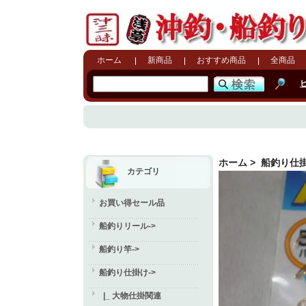
ホーム
新商品
おすすめ商品
全商品
ホーム
>
船釣り仕
カテゴリ
お買い得セール品
船釣りリール->
船釣り竿->
船釣り仕掛け
->
|_ 大物仕掛関連