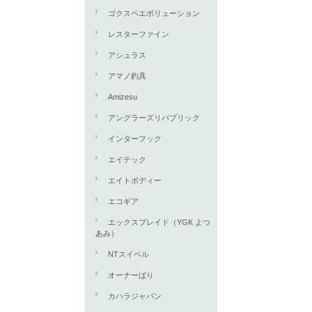
ゴクスペエボリューション
レスターファイン
アシュラス
アマノ釣具
Amizesu
アングラーズリパブリック
インターフック
エイテック
エイトボディー
エコギア
エックスブレイド（YGK よつ
あみ）
NTスイベル
オーナーばり
カハラジャパン