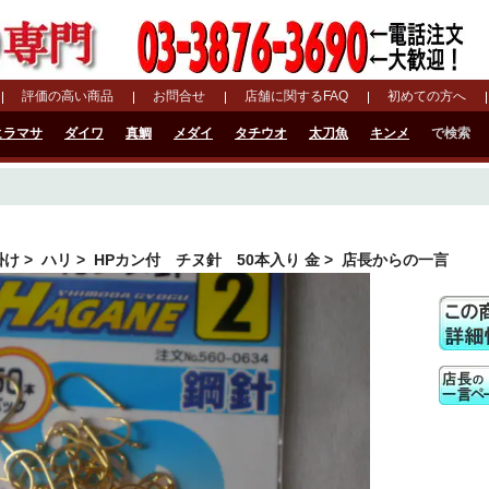
評価の高い商品
お問合せ
店舗に関するFAQ
初めての方へ
ヒラマサ
ダイワ
真鯛
メダイ
タチウオ
太刀魚
キンメ
で検索
掛け
>
ハリ
>
HPカン付 チヌ針 50本入り 金
> 店長からの一言