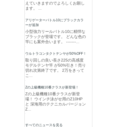
えていきますのでよろしくお願し
ます。 ...
アリゲーターバトル10にブラックカラ
ーが追加
小型強力リールバトル10に精悍な
ブラックが登場です。 どんな色の
竿にも案外合います。 -------...
ウルトラコンタクトテンヤが50%OFF！
取り回しの良い長さ225の高感度
モデルテンヤ竿 が50%引き！売り
切れ次第終了です。 2万をきって
こ...
Zの上級機種10番クラスが新登場！
Zの上級機種10番クラスが新登
場！ ウインチ泳がせ用のZ10HP
と 深海用のテクニカルバージョン
Z...
すべてのニュースを見る