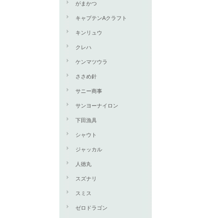
がまかつ
キャプテンAクラフト
キンリュウ
クレハ
ケンマツウラ
ささめ針
サニー商事
サンヨーナイロン
下田漁具
シャウト
ジャッカル
人徳丸
スズナリ
スミス
ゼロドラゴン