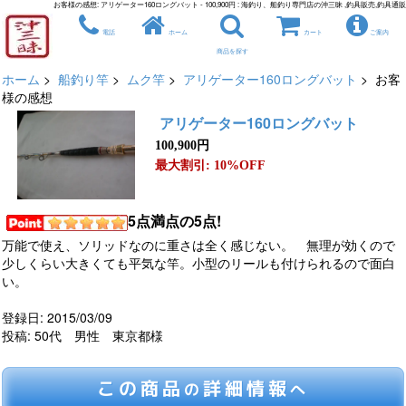
お客様の感想: アリゲーター160ロングバット - 100,900円 : 海釣り、船釣り専門店の沖三昧 ,釣具販売,釣具通販
電話
ホーム
カート
ご案内
商品を探す
ホーム
>
船釣り竿
>
ムク竿
>
アリゲーター160ロングバット
> お客
様の感想
アリゲーター160ロングバット
100,900円
最大割引: 10%OFF
5点満点の5点!
万能で使え、ソリッドなのに重さは全く感じない。 無理が効くので
少しくらい大きくても平気な竿。小型のリールも付けられるので面白
い。
登録日: 2015/03/09
投稿: 50代 男性 東京都様
この商品
詳細情報
の
へ