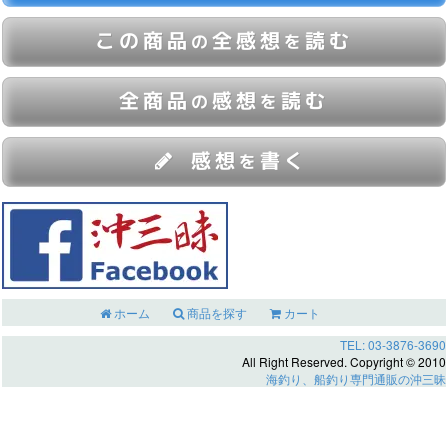
この商品
全感想
読む
の
を
全商品
感想
読む
の
を
感想
書く
を
ホーム
商品を探す
カート
TEL: 03-3876-3690
All Right Reserved. Copyright © 2010
海釣り、船釣り専門通販の沖三昧