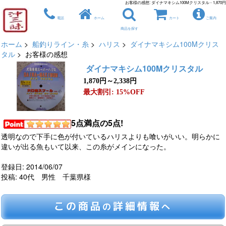
お客様の感想: ダイナマキシム100Mクリスタル - 1,870円
電話
ホーム
カート
ご案内
商品を探す
ホーム
>
船釣りライン・糸
>
ハリス
>
ダイナマキシム100Mクリス
タル
> お客様の感想
ダイナマキシム100Mクリスタル
1,870円～2,338円
最大割引: 15%OFF
5点満点の5点!
透明なので下手に色が付いているハリスよりも喰いがいい。明らかに
違いが出る魚もいて以来、この糸がメインになった。
登録日: 2014/06/07
投稿: 40代 男性 千葉県様
この商品
詳細情報
の
へ