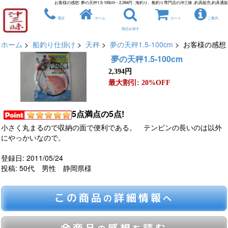
お客様の感想: 夢の天秤1.5-100cm - 2,394円 : 海釣り、船釣り専門店の沖三昧 ,釣具販売,釣具通販
電話
ホーム
カート
ご案内
商品を探す
ホーム
>
船釣り仕掛け
>
天秤
>
夢の天秤1.5-100cm
> お客様の感想
夢の天秤1.5-100cm
2,394円
最大割引: 20%OFF
5点満点の5点!
小さく丸まるので収納の面で便利である。 テンビンの長いのは以外
にやっかいなので。
登録日: 2011/05/24
投稿: 50代 男性 静岡県様
この商品
詳細情報
の
へ
全商品
感想
読む