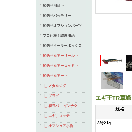
船釣り用品->
船釣りバッテリー
船釣りオプションパーツ
プロ仕様！調理用品
船釣りクーラーボックス
船釣りルアーリール->
船釣りルアーロッド->
船釣りルアー
->
|_ メタルジグ
|_ プラグ
エギ王TR軍
|_ 鯛ラバ インチク
規格
|_ エギ、スッテ
3号21g
|_ オフショア小物