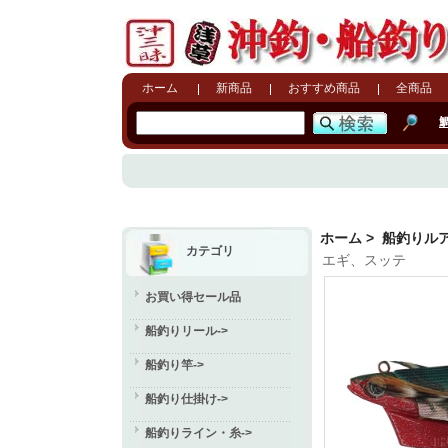
ホーム
新商品
おすすめ商品
全商品
ホーム
>
船釣りル
カテゴリ
エギ、スッテ
お買い得セール品
船釣りリール->
船釣り竿->
船釣り仕掛け->
船釣りライン・糸->