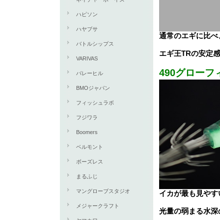
ハピソン
ハヤブサ
通常のエギに比べ
バトルシップス
エギ王TRの安定
VARIVAS
490グローフ
バレーヒル
BMOジャパン
フィッシュラボ
フジワラ
Boomers
ベルモント
ボーズレス
まるふじ
マングローブスタジオ
イカが最も見やす
メジャークラフト
光量の弱まる水深