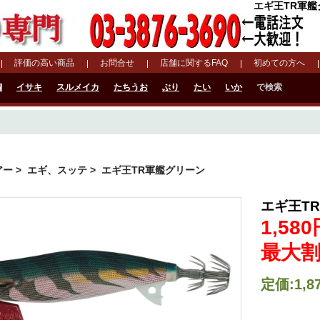
エギ王TR軍艦グ
評価の高い商品
お問合せ
店舗に関するFAQ
初めての方へ
鯛
イサキ
スルメイカ
たちうお
ぶり
たい
いか
で検索
アー
>
エギ、スッテ
> エギ王TR軍艦グリーン
エギ王T
1,58
最大割
定価:1,8