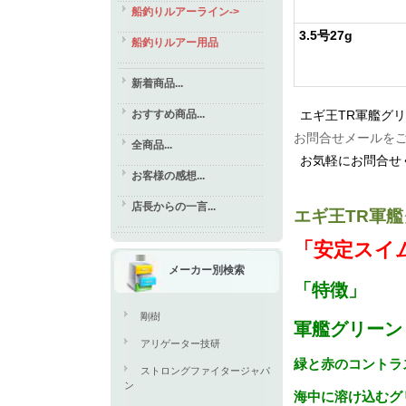
船釣りルアーライン->
3.5号27g
船釣りルアー用品
新着商品...
おすすめ商品...
エギ王TR軍艦グ
お問合せメールを
全商品...
お気軽にお問合せ
お客様の感想...
店長からの一言...
エギ王TR軍
「安定スイ
メーカー別検索
「特徴」
剛樹
軍艦グリーン
アリゲーター技研
緑と赤のコントラ
ストロングファイタージャパ
ン
海中に溶け込むグ