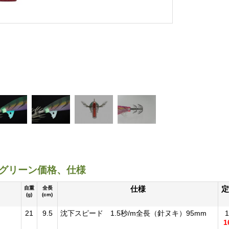
艦グリーン価格、仕様
仕様
定
自重
全長
(g)
(cm)
21
9.5
沈下スピード 1.5秒/m全長（針ヌキ）95mm
1