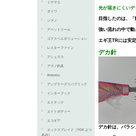
ミヤマエ
光が届きにくいデ
ダイワ
目指したのは、「
シマノ
強い流れの中で動
アベットリール
ゴクスペエボリューション
エギ王TRには安
レスターファイン
デカ針
アシュラス
アマノ釣具
Amizesu
アングラーズリパブリック
インターフック
エイテック
エイトボディー
エコギア
デカ針は、パラシ
エックスブレイド（YGK よつ
あみ）