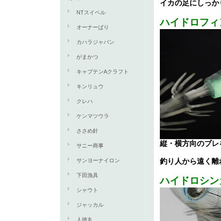
イカの足にしっか
NTスイベル
ハイドロフィ
オーナーばり
カハラジャパン
がまかつ
キャプテンAクラフト
キンリュウ
クレハ
ケンマツウラ
ささめ針
縦・横方向のブレ
サニー商事
釣り人から遠く離
サンヨーナイロン
下田漁具
ハイドロシン
シャウト
ジャッカル
人徳丸