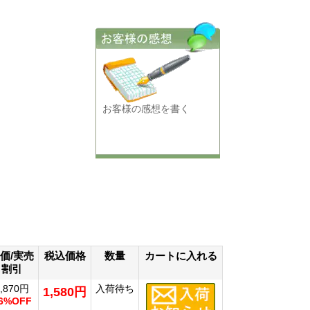
お客様の感想を書く
価/実売
税込価格
数量
カートに入れる
割引
1,870円
入荷待ち
1,580円
6%OFF