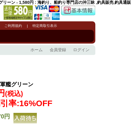
リーン - 1,580円 : 海釣り、船釣り専門店の沖三昧 ,釣具販売,釣具通販
ご利用規約
特定商取引表示
ホーム
会員登録
ログイン
R軍艦グリーン
0円
(税込)
引率:16%OFF
70円