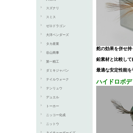
スズナリ
スミス
ゼロドラゴン
大洋ベンダーズ
タカ産業
舵の効果を併せ持
谷山商事
鉛素材と比較して
第一精工
最適な安定性能を
ダミキジャパン
テイルウォーク
ハイドロボデ
テンリュウ
デュエル
トーホー
ニッコー化成
ニットウ
ネイチャーボーイズ