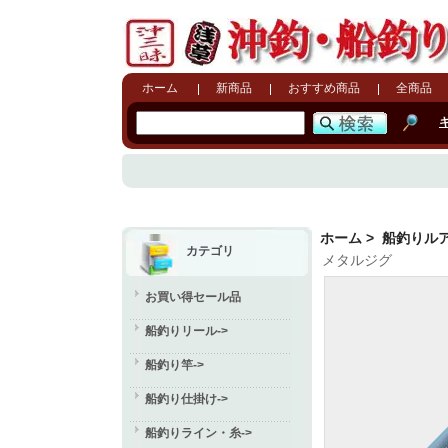
ホーム
新商品
おすすめ商品
全商品
ホーム
>
船釣りル
カテゴリ
メタルジグ
お買い得セール品
船釣りリール->
船釣り竿->
船釣り仕掛け->
船釣りライン・糸->