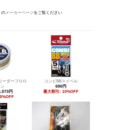
 の
メーカーページ
をご覧ください
クリーダーフロロ
コンビBBスイベル
ボン
690円
,573円
最大割引: 10%OFF
0%OFF