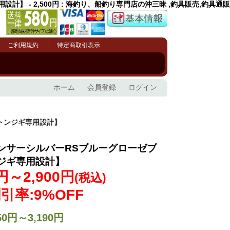
】 - 2,500円 : 海釣り、船釣り専門店の沖三昧 ,釣具販売,釣具通販
ご利用規約
特定商取引表示
ホーム
会員登録
ログイン
トンジギ専用設計】
ンサーシルバーRSブルーグローゼブ
ジギ専用設計】
0円～2,900円
(税込)
引率:9%OFF
50円～3,190円