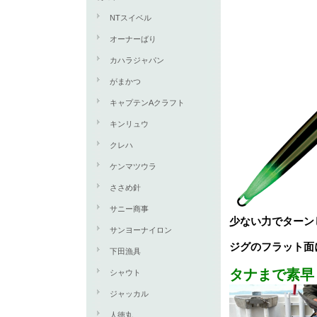
NTスイベル
オーナーばり
カハラジャパン
がまかつ
キャプテンAクラフト
キンリュウ
クレハ
ケンマツウラ
ささめ針
サニー商事
少ない力でターン
サンヨーナイロン
ジグのフラット面
下田漁具
タナまで素早
シャウト
ジャッカル
人徳丸