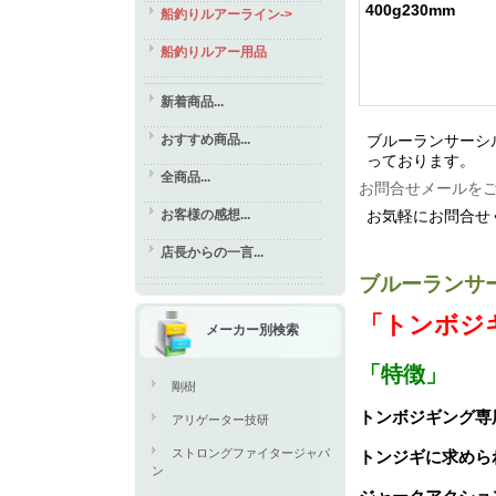
400g230mm
船釣りルアーライン->
船釣りルアー用品
新着商品...
おすすめ商品...
ブルーランサーシ
っております。
全商品...
お問合せメールを
お客様の感想...
お気軽にお問合せ
店長からの一言...
ブルーランサ
「トンボジ
メーカー別検索
「特徴」
剛樹
トンボジギング専
アリゲーター技研
ストロングファイタージャパ
トンジギに求めら
ン