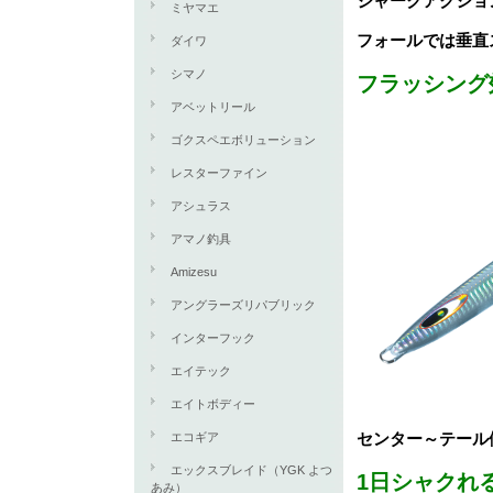
ジャークアクショ
ミヤマエ
フォールでは垂直
ダイワ
シマノ
フラッシング
アベットリール
ゴクスペエボリューション
レスターファイン
アシュラス
アマノ釣具
Amizesu
アングラーズリパブリック
インターフック
エイテック
エイトボディー
センター～テール
エコギア
エックスブレイド（YGK よつ
1日シャクれ
あみ）