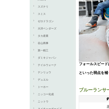
スズナリ
スミス
ゼロドラゴン
大洋ベンダーズ
タカ産業
谷山商事
第一精工
ダミキジャパン
フォールスピード
テイルウォーク
といった弱点を補
テンリュウ
デュエル
トーホー
ブルーランサ
ニッコー化成
ニットウ
ネイチャーボーイズ