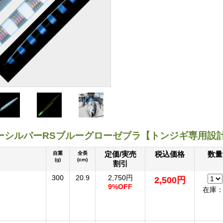
ーシルバーRSブルーグローゼブラ【トンジギ専用設
定価/実売
税込価格
数量
自重
全長
(g)
(cm)
割引
300
20.9
2,750円
2,500円
9%OFF
在庫：