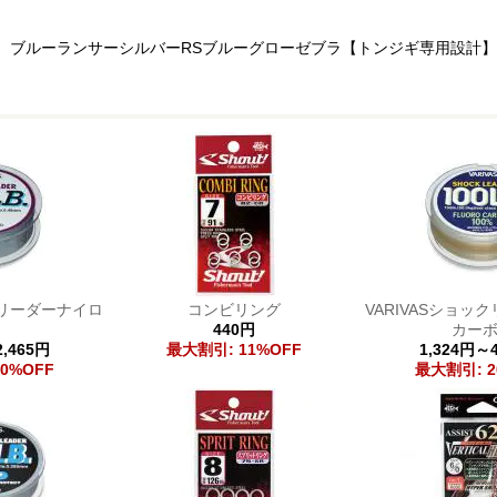
、ブルーランサーシルバーRSブルーグローゼブラ【トンジギ専用設計】
クリーダーナイロ
コンビリング
VARIVASショッ
440円
カー
2,465円
最大割引: 11%OFF
1,324円～4
0%OFF
最大割引: 2