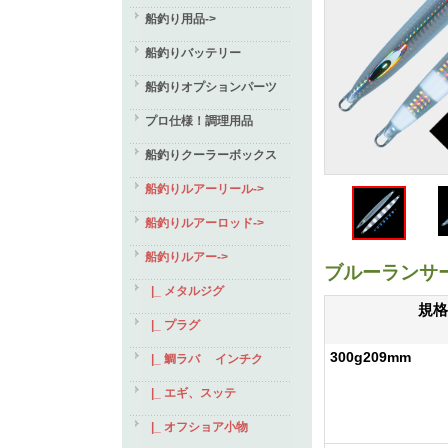
船釣り用品->
船釣りバッテリー
船釣りオプションパーツ
プロ仕様！調理用品
船釣りクーラーボックス
船釣りルアーリール->
船釣りルアーロッド->
船釣りルアー
->
ブルーランサ
|_ メタルジグ
規格
|_ プラグ
300g209mm
|_ 鯛ラバ インチク
|_ エギ、スッテ
|_ オフショア小物