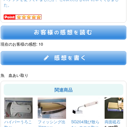
た。
お客様
感想
読む
の
を
現在のお客様の感想: 10
感想
書く
を
魚 血あい取り
関連商品
ハイパーうろこ
フィッシング出
SG204飛び散ら
両面砥石