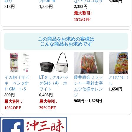
取り
刃90mm
ないウロコ取り
5,480円
818円
1,380円
2,383円
最大割引:
15%OFF
この商品をお求めの客様は
こんな商品もお求めです
イカ釣りサビ
LTタックルバッ
藤井商会フラッ
とびだせ！
キ ペンタ針
グS45（A) ホ
シャー毛針太字
し
11CM 1-5
ワイト
ムツ仕様オレン
1,650円
ジ
890円
6,498円
968円～1,628円
最大割引:
最大割引:
10%OFF
29%OFF