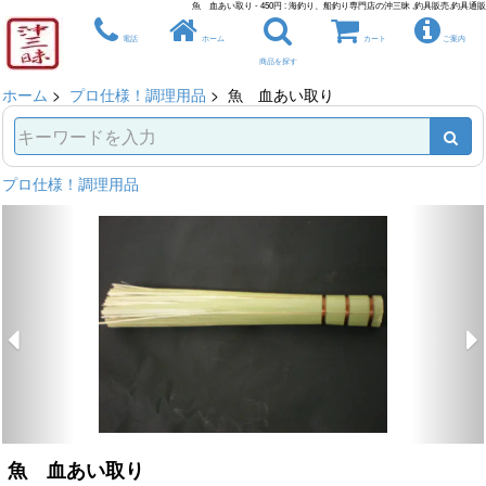
魚 血あい取り - 450円 : 海釣り、船釣り専門店の沖三昧 ,釣具販売,釣具通販
電話
ホーム
カート
ご案内
商品を探す
ホーム
>
プロ仕様！調理用品
> 魚 血あい取り
プロ仕様！調理用品
魚 血あい取り