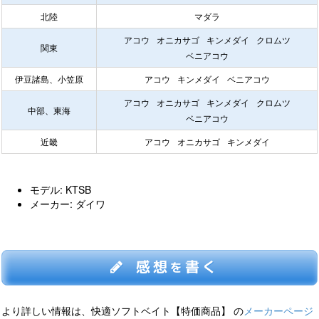
北陸
マダラ
アコウ
オニカサゴ
キンメダイ
クロムツ
関東
ベニアコウ
伊豆諸島、小笠原
アコウ
キンメダイ
ベニアコウ
アコウ
オニカサゴ
キンメダイ
クロムツ
中部、東海
ベニアコウ
近畿
アコウ
オニカサゴ
キンメダイ
モデル: KTSB
メーカー: ダイワ
感想
書く
を
より詳しい情報は、快適ソフトベイト【特価商品】 の
メーカーページ