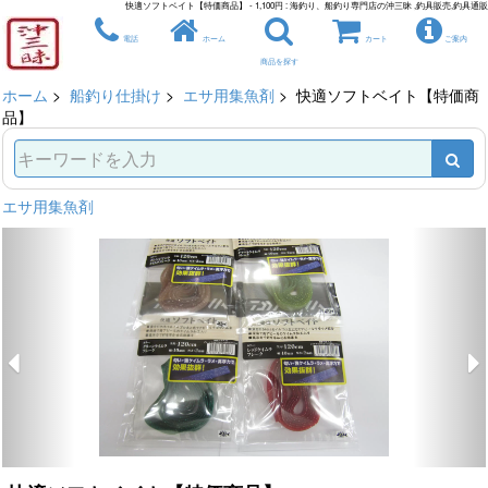
快適ソフトベイト【特価商品】 - 1,100円 : 海釣り、船釣り専門店の沖三昧 ,釣具販売,釣具通販
電話
ホーム
カート
ご案内
商品を探す
ホーム
>
船釣り仕掛け
>
エサ用集魚剤
> 快適ソフトベイト【特価商
品】
エサ用集魚剤