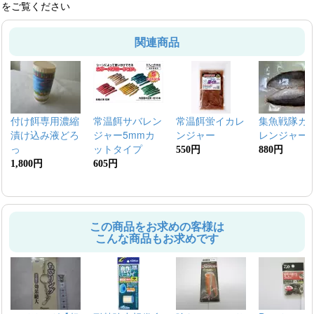
をご覧ください
関連商品
付け餌専用濃縮
常温餌サバレン
常温餌蛍イカレ
集魚戦隊カ
漬け込み液どろ
ジャー5mmカ
ンジャー
レンジャー
っ
ットタイプ
550円
880円
1,800円
605円
この商品をお求めの客様は
こんな商品もお求めです