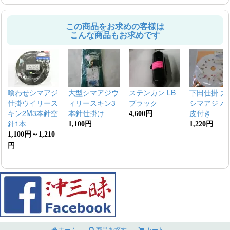
この商品をお求めの客様は
こんな商品もお求めです
喰わせシマアジ
大型シマアジウ
ステンカン LB
下田仕掛 大
仕掛ウイリース
ィリースキン3
ブラック
シマアジ ハ
キン2M3本針空
本針仕掛け
皮付き
4,600円
針1本
1,100円
1,220円
1,100円～1,210
円
ホーム
商品を探す
カート