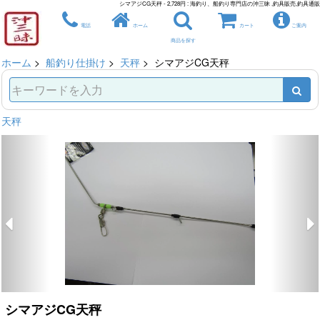
シマアジCG天秤 - 2,728円 : 海釣り、船釣り専門店の沖三昧 ,釣具販売,釣具通販
電話
ホーム
カート
ご案内
商品を探す
ホーム
>
船釣り仕掛け
>
天秤
> シマアジCG天秤
天秤
シマアジCG天秤