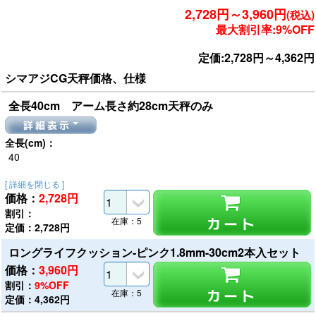
2,728円～3,960円
(税込)
最大割引率:9%OFF
定価:2,728円～4,362円
シマアジCG天秤価格、仕様
全長40cm アーム長さ約28cm天秤のみ
詳細表示
全長(cm)：
40
[ 詳細を閉じる ]
価格：
2,728
円
割引：
カート
在庫：5
定価：2,728円
ロングライフクッション-ピンク1.8mm-30cm2本入セット
価格：
3,960
円
割引：
9%OFF
カート
在庫：5
定価：4,362円