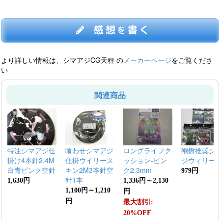
感想
書く
を
より詳しい情報は、シマアジCG天秤 の
メーカーページ
をご覧くださ
い
関連商品
特注シマアジ仕
喰わせシマアジ
ロングライフク
剛樹推奨シ
掛け4本針2.4M
仕掛ウイリース
ッション-ピン
ジウィリー
白青ピンク空針
キン2M3本針空
ク2.3mm
979円
針1本
1,630円
1,336円～2,130
1,100円～1,210
円
円
最大割引:
20%OFF