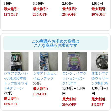
340円
3,080円
2,900円
1,930円
最大割引:
最大割引:
最大割引:
最大割引:
12%OFF
20%OFF
20%OFF
20%OFF
この商品をお求めの客様は
こんな商品もお求めです
シマアジスペシ
シマアジ五目ケ
ロングライフク
無限シマア
ャル仕掛3本針
イムラフック
ッション-ピン
掛ウィリー
トップ空ホワイ
ク1.8mm
ン3本針3M
560円
ト&グリーン
1,210円～1,936
1,300円～1,4
最大割引:
792円
円
円
15%OFF
最大割引:
最大割引:
最大割引:
10%OFF
20%OFF
5%OFF