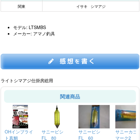
関東
イサキ
シマアジ
モデル: LTSMBS
メーカー: アマノ釣具
感想
書く
を
ライトシマアジ仕掛房総用
関連商品
OHインブライ
サニービシ
サニービシ
サニーカゴF
ト真鯛
FL 80
FL 60
マーク2