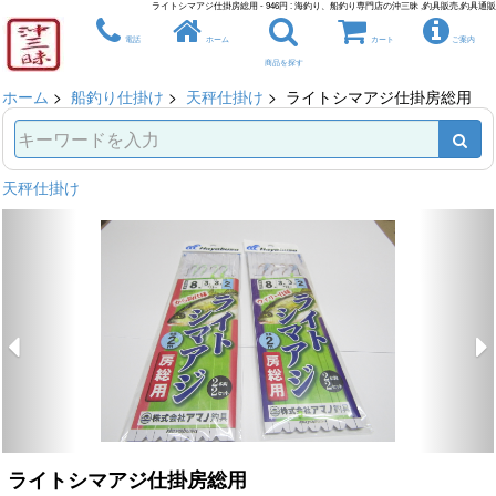
ライトシマアジ仕掛房総用 - 946円 : 海釣り、船釣り専門店の沖三昧 ,釣具販売,釣具通販
電話
ホーム
カート
ご案内
商品を探す
ホーム
>
船釣り仕掛け
>
天秤仕掛け
> ライトシマアジ仕掛房総用
天秤仕掛け
ライトシマアジ仕掛房総用