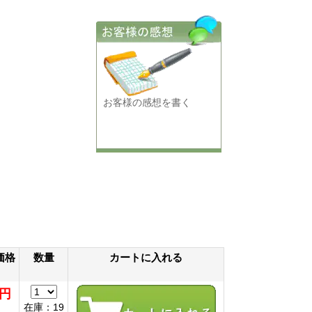
お客様の感想を書く
価格
数量
カートに入れる
0円
在庫：19