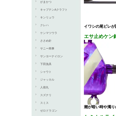
がまかつ
キャプテンAクラフト
キンリュウ
クレハ
イワシの尾ビレが
ケンマツウラ
エサ止めケン
ささめ針
サニー商事
サンヨーナイロン
下田漁具
シャウト
ジャッカル
人徳丸
スズナリ
スミス
潮が暗い時や濁り
ゼロドラゴン