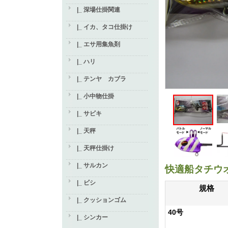
|_ 深場仕掛関連
|_ イカ、タコ仕掛け
|_ エサ用集魚剤
|_ ハリ
|_ テンヤ カブラ
|_ 小中物仕掛
|_ サビキ
|_ 天秤
|_ 天秤仕掛け
|_ サルカン
快適船タチウ
|_ ビシ
規格
|_ クッションゴム
40号
|_ シンカー