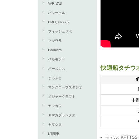
VARIVAS
バレーヒル
BMOジャパン
フィッシュラボ
フジワラ
Boomers
ベルモント
快適船タチウ
ボーズレス
まるふじ
マングローブスタジオ
メジャークラフト
中
ヤマカワ
ヤマガブランクス
ヤマシタ
KT関東
モデル: KFTTSS