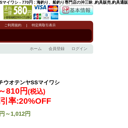
マイワシ - 770円 : 海釣り、船釣り専門店の沖三昧 ,釣具販売,釣具通販
ご利用規約
特定商取引表示
ホーム
会員登録
ログイン
チウオテンヤSSマイワシ
～810円
(税込)
引率:20%OFF
円～1,012円