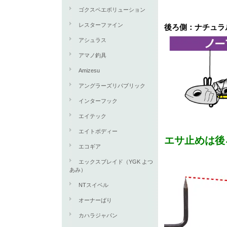
ゴクスペエボリューション
レスターファイン
後ろ側：ナチュラ
アシュラス
アマノ釣具
Amizesu
アングラーズリパブリック
インターフック
エイテック
エイトボディー
エサ止めは後
エコギア
エックスブレイド（YGK よつ
あみ）
NTスイベル
オーナーばり
カハラジャパン