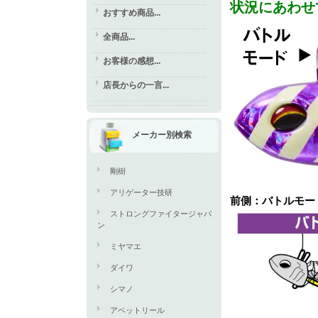
状況にあわせ
おすすめ商品...
全商品...
お客様の感想...
店長からの一言...
メーカー別検索
剛樹
アリゲーター技研
前側：バトルモー
ストロングファイタージャパ
ン
ミヤマエ
ダイワ
シマノ
アベットリール