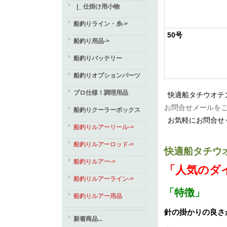
|_ 仕掛け用小物
船釣りライン・糸->
50号
船釣り用品->
船釣りバッテリー
船釣りオプションパーツ
プロ仕様！調理用品
快適船タチウオテ
お問合せメールを
船釣りクーラーボックス
お気軽にお問合せ
船釣りルアーリール->
船釣りルアーロッド->
快適船タチウ
船釣りルアー->
「人気のダ
船釣りルアーライン->
「特徴」
船釣りルアー用品
針の掛かりの良さ
新着商品...