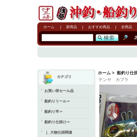
ホーム
新商品
おすすめ商品
全商品
ホーム
>
船釣り仕
カテゴリ
テンヤ カブラ
お買い得セール品
船釣りリール->
船釣り竿->
船釣り仕掛け
->
|_ 大物仕掛関連