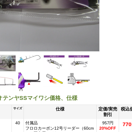
オテンヤSSマイワシ価格、仕様
仕様
定価/実売
税込
サイズ
割引
40
付属品
957円
77
フロロカーボン12号リーダー（60cm
20%OFF