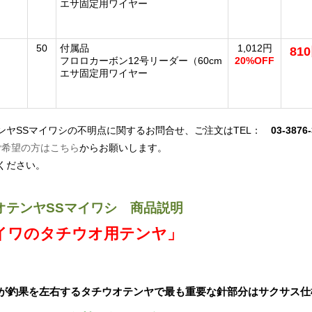
エサ固定用ワイヤー
50
付属品
1,012円
81
フロロカーボン12号リーダー（60cm
20%OFF
エサ固定用ワイヤー
ンヤSSマイワシの不明点に関するお問合せ、ご注文はTEL：
03-3876
ご希望の方はこちら
からお願いします。
ください。
オテンヤSSマイワシ 商品説明
イワのタチウオ用テンヤ」
が釣果を左右するタチウオテンヤで最も重要な針部分はサクサス仕