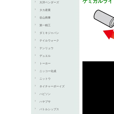
ケミカルライ
大洋ベンダーズ
タカ産業
谷山商事
第一精工
ダミキジャパン
テイルウォーク
テンリュウ
デュエル
トーホー
ニッコー化成
ニットウ
ネイチャーボーイズ
ハピソン
ハヤブサ
バトルシップス