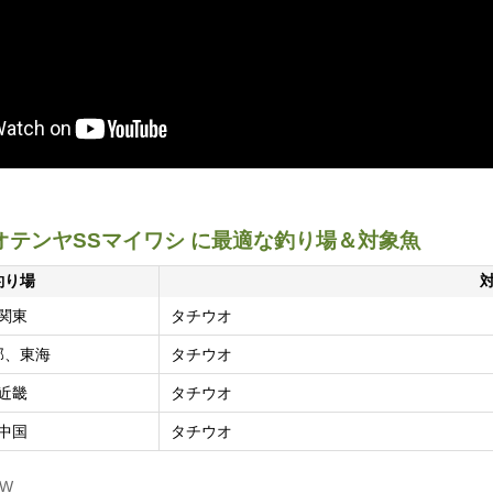
オテンヤSSマイワシ に最適な釣り場＆対象魚
釣り場
関東
タチウオ
部、東海
タチウオ
近畿
タチウオ
中国
タチウオ
IW