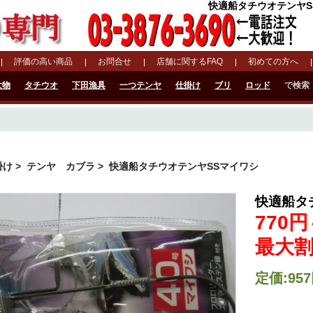
快適船タチウオテンヤSS
評価の高い商品
お問合せ
店舗に関するFAQ
初めての方へ
大物
タチウオ
下田漁具
一つテンヤ
仕掛け
ブリ
ロッド
で検索
掛け
>
テンヤ カブラ
> 快適船タチウオテンヤSSマイワシ
快適船タ
770円
最大割
定価:957