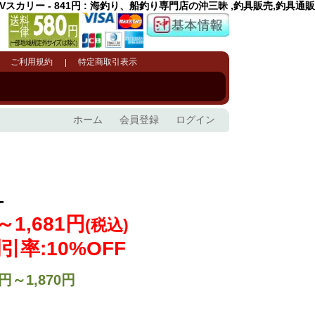
Vスカリー - 841円 : 海釣り、船釣り専門店の沖三昧 ,釣具販売,釣具通販
ご利用規約
特定商取引表示
ホーム
会員登録
ログイン
ー
～1,681円
(税込)
引率:10%OFF
円～1,870円