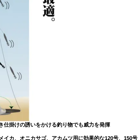
き仕掛けの誘いをかける釣り物でも威力を発揮
メイカ、オニカサゴ、アカムツ用に効果的な120号、150号