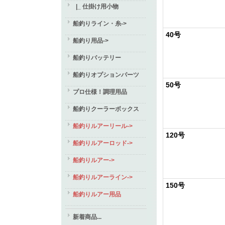
|_ 仕掛け用小物
船釣りライン・糸->
40号
船釣り用品->
船釣りバッテリー
船釣りオプションパーツ
50号
プロ仕様！調理用品
船釣りクーラーボックス
船釣りルアーリール->
120号
船釣りルアーロッド->
船釣りルアー->
船釣りルアーライン->
150号
船釣りルアー用品
新着商品...