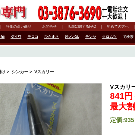
評価の高い商品
お問合せ
店舗に関するFAQ
初めての方へ
大物
ダイワ
モロコ
ひらまさ
沖メバル
テンヤ
クロムツ
で検索
掛け
>
シンカー
> Vスカリー
Vスカリ
841円
最大割
定価:935