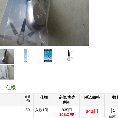
格、仕様
仕様
定価/実売
税込価格
数
自重
(号)
割引
30
入数1個
935円
841円
10%OFF
在庫：