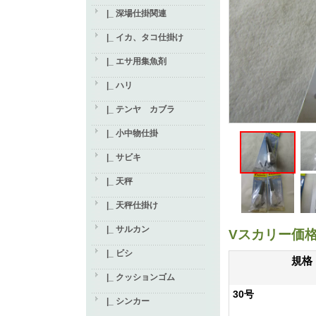
|_ 深場仕掛関連
|_ イカ、タコ仕掛け
|_ エサ用集魚剤
|_ ハリ
|_ テンヤ カブラ
|_ 小中物仕掛
|_ サビキ
|_ 天秤
|_ 天秤仕掛け
|_ サルカン
Vスカリー価
|_ ビシ
規格
|_ クッションゴム
30号
|_ シンカー