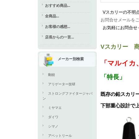
おすすめ商品...
Vスカリーの不明
全商品...
お問合せメールを
お客様の感想...
お気軽にお問合せ
店長からの一言...
Vスカリー 
メーカー別検索
「マルイカ
剛樹
「特長」
アリゲーター技研
ストロングファイタージャパ
既存の鉛スカリー
ン
下部重心設計で
ミヤマエ
ダイワ
シマノ
アベットリール