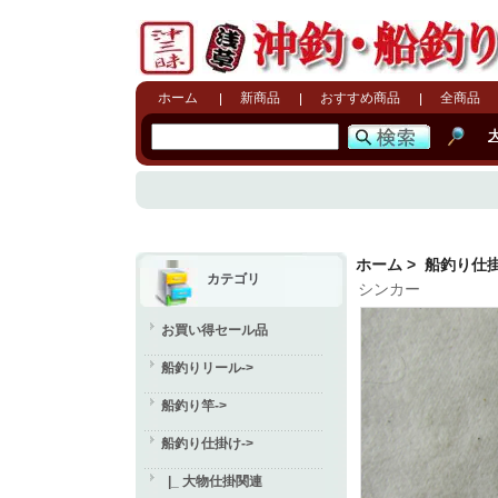
ホーム
新商品
おすすめ商品
全商品
ホーム
>
船釣り仕
カテゴリ
シンカー
お買い得セール品
船釣りリール->
船釣り竿->
船釣り仕掛け
->
|_ 大物仕掛関連