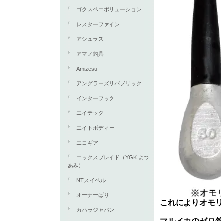
ゴクスペエボリューション
レスターファイン
アシュラス
アマノ釣具
Amizesu
アングラーズリパブリック
インターフック
エイテック
エイトボディー
エコギア
エックスブレイド（YGK よつ
あみ）
NTスイベル
オーナーばり
これによりオモ
カハラジャパン
マルイカのゼロ