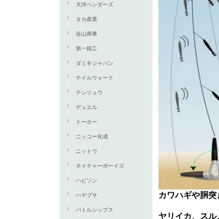
大洋ベンダーズ
タカ産業
谷山商事
第一精工
ダミキジャパン
テイルウォーク
テンリュウ
デュエル
トーホー
ニッコー化成
ニットウ
ネイチャーボーイズ
ハピソン
カワハギや胴突
ハヤブサ
バトルシップス
ヤリイカ、スル