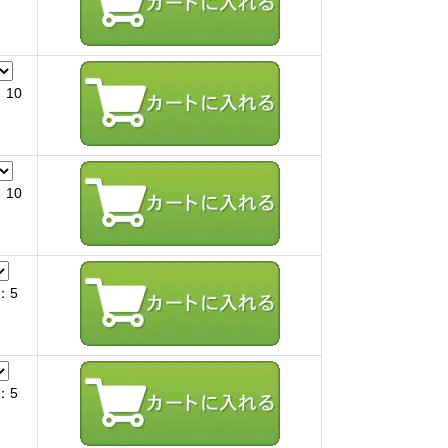
10
10
：5
：5